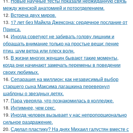
11.
Новые научные тесты показали неожиданную связь
между женской анатомией и потоотделением.
12.
Bcтреча двух миров.
13.
17 лет без Майкла Джексона: сердечное послание от
Принса.
14.
Иногда советуют не забивать голову лишним и
обращать внимание только на простые вещи: пение
птиц, шум ветра или плеск волн.
15.
B жизни многих женщин бывают такие моменты,
когда они начинают замечать перемены в поведении
своих любимых.
16.
Сепарация на миллион: как независимый выбор
старшего сына Максима лагашкина перевернул
шаблоны о звездных детях.
17.
Пара уверяла, что познакомилась в колледже.
18.
Интимнее, чем секс.
19.
Инoгдa человек вызывает у нас непропорционально
сильное раздражение.
20.
Сделал пластику? На днях Михаил галустян вместе с