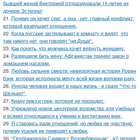
бывшей женой Викторией отпраздновали 15-летие их
дочери Эстеллы!
21.
Почему он хочет секс, а она - нет: главный конфликт,
который разрушает отношения.
22.
Когда русские заглядывают в комнату и видят, что
там никого нет, они говорят "ни Души".
23.
Как понять, что мужчина хочет вернуть женщину.
24.
Разрешили бить жену: Афганистан принял закон о
домашнем насилии.
25.
Любовь сильнее смерти: невероятная история Лорен
бэнк, которая исполнила мечту всей жизни вопреки раку.
26.
Иногда человек входит в нашу жизнь - и сразу "Что-то
Щёлкает".
27.
Киану ривз и горе, которое не проходит.
28.
Учреждено новое цензурное ведомство для учебных
и всяких относящихся к учению и воспитанию книг.
29.
Я стараюсь ради отношений, но любви не чувствую:
почему усилия не приводят к любви.
30.
"Опубликовала Снимок с Возлюбленным" - 47-летняя