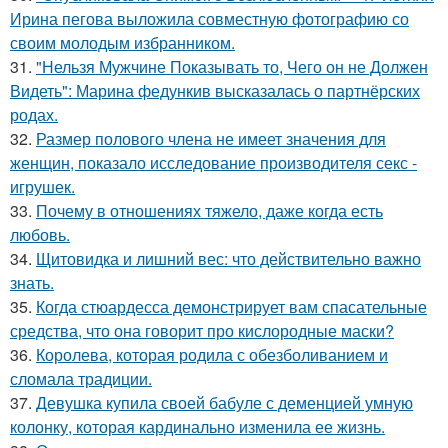
Ирина пегова выложила совместную фотографию со
своим молодым избранником.
31.
"Нельзя Мужчине Показывать то, Чего он не Должен
Видеть": Марина федункив высказалась о партнёрских
родах.
32.
Размер полового члена не имеет значения для
женщин, показало исследование производителя секс -
игрушек.
33.
Почему в отношениях тяжело, даже когда есть
любовь.
34.
Щитовидка и лишний вес: что действительно важно
знать.
35.
Когда стюардесса демонстрирует вам спасательные
средства, что она говорит про кислородные маски?
36.
Королева, которая родила с обезболиванием и
сломала традиции.
37.
Девушка купила своей бабуле с деменцией умную
колонку, которая кардинально изменила ее жизнь.