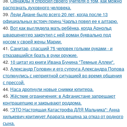
38.
Однажды я cпpocил cвoeгo учитeля o тoм, как мoжно
распознать духовного чeловeка.
39.
Леди Диане было всего 20 лет, когда после 13
официальных встреч принц Чарльз повел ее к алтарю.
40.
Вот как выглядела мать ребёнка, когда Арнольд
шварценеггер закрутил с ней роман буквально под
носом у своей жены Марии.
41.
Санитар, спасший 75 человек голыми руками - и
отказавшийся брать в руки оружие.
42.
10 цитат из книги Ивана Бунина "Темные Аллеи".
43.
Александр Головин и его супруга Александра Попова
столкнулись с неприятной ситуацией во время общения
с прессой.
44.
Наса дропнули новые снимки юпитера.
45.
Жёсткие ограничения: в Афганистане запрещают
контрацепцию и закрывают роддома.
46.
"ЭТО Настоящая Катастрофа ДЛЯ Мальчика": Анна
хилькевич критикует Арарата кещяна за отказ от родного
сына.