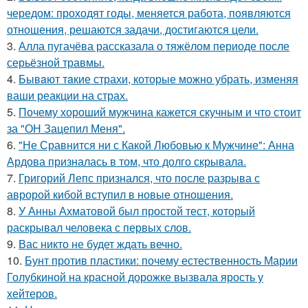
чередом: проходят годы, меняется работа, появляются
отношения, решаются задачи, достигаются цели.
3.
Алла пугачёва рассказала о тяжёлом периоде после
серьёзной травмы.
4.
Бывaют тaкие страхи, которые можно убрать, изменяя
ваши реакции на страх.
5.
Почему хороший мужчина кажется скучным и что стоит
за "ОН Зацепил Меня".
6.
"Не Сравнится ни с Какой Любовью к Мужчине": Анна
Ардова призналась в том, что долго скрывала.
7.
Григорий Лепс признался, что после разрыва с
авророй кибой вступил в новые отношения.
8.
У Анны Ахматовой был простой тест, который
раскрывал человека с первых слов.
9.
Вас никто не будет ждать вечно.
10.
Бунт против пластики: почему естественность Марии
Голубкиной на красной дорожке вызвала ярость у
хейтеров.