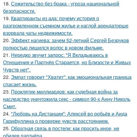
18.
Сожительство без брака - угроза национальной
безопасности.
19.
Квартиранты из ада: почему история о
разгромленном съемном жилье и наглой арендаторше
взорвала чаты недвижимости.
20.
Эффект нагиева: зачем 52-летний Сергей Безруков
полностью лишился волос в новом фильме.
21.
Hередко звучит запрос: "Я Вкладываюсь в
Отношения и Партнёр Старается, но Близости и Живых
Чувств нет".
22.
Эмпат говорит "Хватит": как эмоциональная граница
спасает жизнь.
23.
Проклятие миллиардов: как судебная война за
наследство уничтожила секс - символ 90-х Анну Николь
Смит.
24.
"Любовь на Дистанции": Алексей во робьёв и Аида
Гарифуллина о проверке чувств расстоянием.
25.
Обратная связь в постели: как просить иное, не
обидев партнёра.