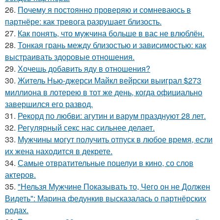
26.
Почему я постоянно проверяю и сомневаюсь в
партнёре: как тревога разрушает близость.
27.
Как понять, что мужчина больше в вас не влюблён.
28.
Тонкая грань между близостью и зависимостью: как
выстраивать здоровые отношения.
29.
Хочешь добавить яду в отношения?
30.
Житель Нью-джерси Майкл вейрски выиграл $273
миллиона в лотерею в тот же день, когда официально
завершился его развод.
31.
Рекорд по любви: агутин и варум празднуют 28 лет.
32.
Регулярный секс нас сильнее делает.
33.
Мужчины могут получить отпуск в любое время, если
их жена находится в декрете.
34.
Самые отвратительные поцелуи в кино, со слов
актеров.
35.
"Нельзя Мужчине Показывать то, Чего он не Должен
Видеть": Марина федункив высказалась о партнёрских
родах.