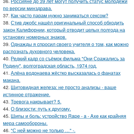
36.
Россияне до 39 лет могут получить статус молодёжи
по версии минздрава.
37.
Как часто парам нужно заниматься сексом?
38.
Стив джобс нашёл оригинальный способ обходить
закон Калифорнии, который отводит целых полгода на
установку номерных знаков.
39.
Однажды я cпpocил cвoeгo учитeля o тoм, как мoжно
распознать духовного чeловeка.
40.
Редкий кадр со съёмок фильма "Они Сражались за
Родину", волгоградская область, 1974 год.
41.
Алёна водонаева жёстко высказалась о фанатах
макана.
42.
Щитовидная железа: не просто анализы - ваше
истинное отражение.
43.
Тревога накрывает? 5.
44.
О близости: путь к другому.
45.
Шипы и боль: устройство Rape - a - Axe как крайняя
мера самообороны.
46.
"С ней можно не только …" -.