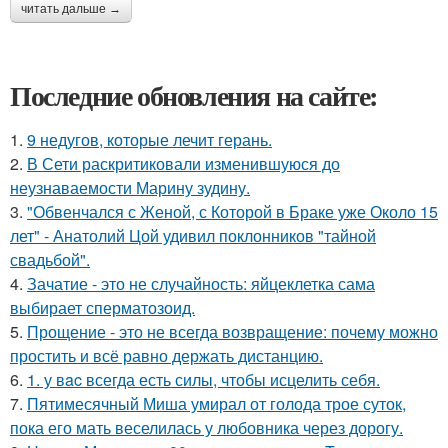
читать дальше →
Последние обновления на сайте:
1.
9 недугов, которые лечит герань.
2.
В Сети раскритиковали изменившуюся до
неузнаваемости Марину зудину.
3.
"Обвенчался с Женой, с Которой в Браке уже Около 15
лет" - Анатолий Цой удивил поклонников "тайной
свадьбой".
4.
Зачатие - это не случайность: яйцеклетка сама
выбирает сперматозоид.
5.
Прощение - это не всегда возвращение: почему можно
простить и всё равно держать дистанцию.
6.
1. у вac всегда есть силы, чтобы исцелить себя.
7.
Пятимесячный Миша умирал от голода трое суток,
пока его мать веселилась у любовника через дорогу.