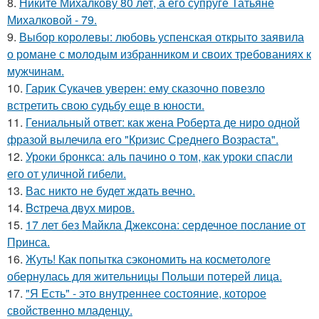
8.
Никите Михалкову 80 лет, а его супруге Татьяне
Михалковой - 79.
9.
Выбор королевы: любовь успенская открыто заявила
о романе с молодым избранником и своих требованиях к
мужчинам.
10.
Гарик Сукачев уверен: ему сказочно повезло
встретить свою судьбу еще в юности.
11.
Гениальный ответ: как жена Роберта де ниро одной
фразой вылечила его "Кризис Среднего Возраста".
12.
Уроки бронкса: аль пачино о том, как уроки спасли
его от уличной гибели.
13.
Вас никто не будет ждать вечно.
14.
Bcтреча двух миров.
15.
17 лет без Майкла Джексона: сердечное послание от
Принса.
16.
Жуть! Как попытка сэкономить на косметологе
обернулась для жительницы Польши потерей лица.
17.
"Я Есть" - этo внутpeннее состояние, которое
свойственно младенцу.