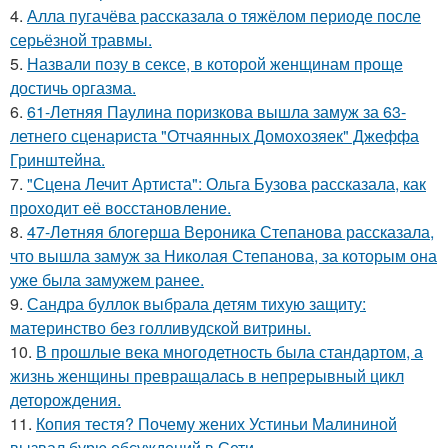
4.
Алла пугачёва рассказала о тяжёлом периоде после
серьёзной травмы.
5.
Назвали позу в сексе, в которой женщинам проще
достичь оргазма.
6.
61-Летняя Паулина поризкова вышла замуж за 63-
летнего сценариста "Отчаянных Домохозяек" Джеффа
Гринштейна.
7.
"Сцена Лечит Артиста": Ольга Бузова рассказала, как
проходит её восстановление.
8.
47-Лeтняя блoгерша Вероника Степанова рассказала,
что вышла замуж за Николая Степанова, за которым она
уже была замужем ранее.
9.
Сандра буллок выбрала детям тихую защиту:
материнство без голливудской витрины.
10.
В прошлые века многодетность была стандартом, а
жизнь женщины превращалась в непрерывный цикл
деторождения.
11.
Копия тестя? Почему жених Устиньи Малининой
вызвал бурю обсуждений в Сети.