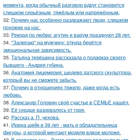
момента, когда обычный разговор вдруг становится
слишком серьёзным, тяжёлым или напряжённым.
32.
Почему нас особенно раздражают люди, слишком
похожие на нас.
33.
Рекорд по любви: агутин и варум празднуют 28 лет.
34.
"Залипаю" на мужчину: откуда берётся
эмоциональная зависимость.
35.
Татьяна терёшина рассказала о подарках своего
бывшего - Андрея губина.
36.
Анатомия лицемерия: шедевр датского скульптора,
который вы не сможете забыть.
37.
Почему в отношениях тяжело, даже когда есть
любовь.
38.
Александр Головин своё счастье в СЕМЬЕ нашёл.
39.
Её сердце разорвалось от горя.
40.
Рассказ а. П. чехова.
41.
Ирина шейк в 39 лет - мать и обладательница
фигуры, о которой мечтают модели вдвое моложе.
42.
В зоопарке сан - Диего сотрудники поднесли выдр