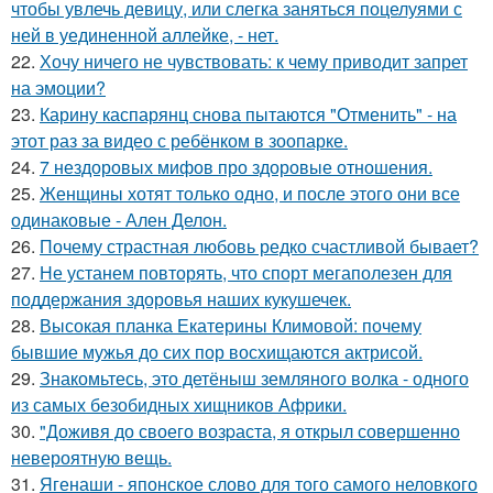
чтобы увлечь девицу, или слегка заняться поцелуями с
ней в уединенной аллейке, - нет.
22.
Хочу ничего не чувствовать: к чему приводит запрет
на эмоции?
23.
Карину каспарянц снова пытаются "Отменить" - на
этот раз за видео с ребёнком в зоопарке.
24.
7 нездоровых мифов про здоровые отношения.
25.
Женщины хотят только одно, и после этого они все
одинаковые - Ален Делон.
26.
Почему страстная любовь редко счастливой бывает?
27.
Не устанем повторять, что спорт мегаполезен для
поддержания здоровья наших кукушечек.
28.
Высокая планка Екатерины Климовой: почему
бывшие мужья до сих пор восхищаются актрисой.
29.
Знакомьтесь, это детёныш земляного волка - одного
из самых безобидных хищников Африки.
30.
"Доживя до своего возpаста, я открыл совершенно
невероятную вещь.
31.
Ягенаши - японское слово для того самого неловкого