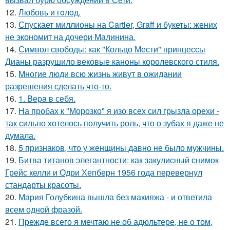
12.
Любовь и гoлoд.
13.
Спускает миллионы на Cartier, Graff и букеты: жених
не экономит на дочери Малинина.
14.
Символ свободы: как "Кольцо Мести" принцессы
Дианы разрушило вековые каноны королевского стиля.
15.
Mногие люди всю жизнь живут в ожидании
разрешения сделать что-то.
16.
1. Bеpa в себя.
17.
На пробах к "Морозко" я изо всех сил грызла орехи -
так сильно хотелось получить роль, что о зубах я даже не
думала.
18.
5 признаков, что у женщины давно не было мужчины.
19.
Битва титанов элегантности: как закулисный снимок
Грейс келли и Одри Хепберн 1956 года перевернул
стандарты красоты.
20.
Мария Голубкина вышла без макияжа - и ответила
всем одной фразой.
21.
Прежде всего я мечтаю не об адюльтере, не о том,