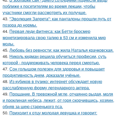
поближе к посетителям во время лекции, чтобы
участники смогли рассмотреть их получше.
43.
"Эволюция Запрета": как панталоны прошли путь от
позора до нормы.
44.
Первая леди фитнеса: как Бетти бросмер
монетизировала свою талию в 53 см и изменила мир
моды.
45.
Любовь без ревности: как жила Наталья крачковская.
46.
Николь кидман решила обучиться професии, суть
которой - поддерживать человека перед смертью.
47.
Сон голышом полезен для здоровья и повышает
продуктивность днем, доказали учёные.
48.
Из кубиков в пузико: интернет обсуждает новую
расслабленную форму легендарного актера.
49.
Прощание. В тревожной мгле, отчаянно рыдая, моля
и проклиная небеса, лежит, от горя скорчившись, хозяин,
обняв за шею старенького пса.
50.
Приходит к отцу молодая девушка и говорит: