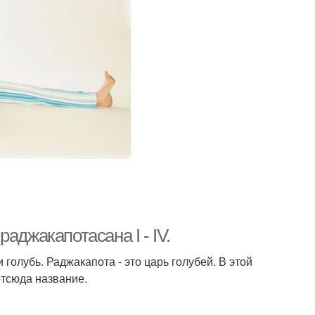
аджакапотасана I - IV.
ли голубь. Раджакапота - это царь голубей. В этой
отсюда название.