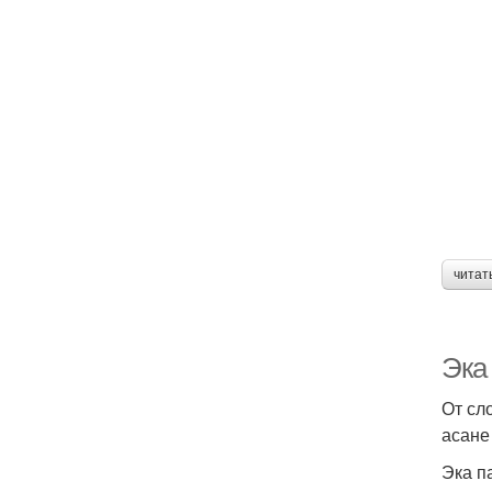
читат
Эка 
От сло
асане
Эка п