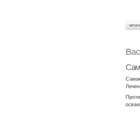
читат
Вас
Сама
Самак
Лечен
Проти
осваи