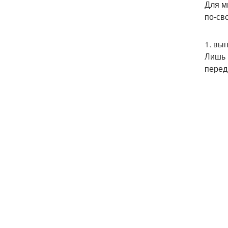
Для м
по-св
1. вы
Лишь 
перед