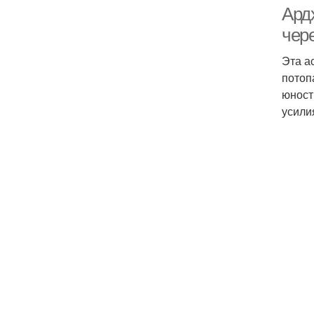
Ардх
чер
Эта а
потоп
юност
усили