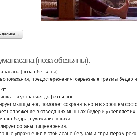
ь дальше →
уманасана (поза обезьяны).
анасана (поза обезьяны).
вопоказания, предостережения: серьезные травмы бедер и
кт:
 ишиас и устраняет дефекты ног.
ирует мышцы ног, помогает сохранять ноги в хорошем сост
ет напряжение в отводящих мышцах бедер и укрепляет их.
ивает бедра, сухожилия и пахи.
лирует органы пищеварения.
ярные упражнения в этой асане бегунам и спринтерам рек