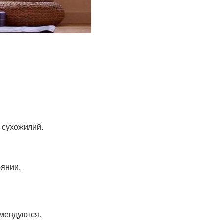
 сухожилий.
оянии.
омендуются.