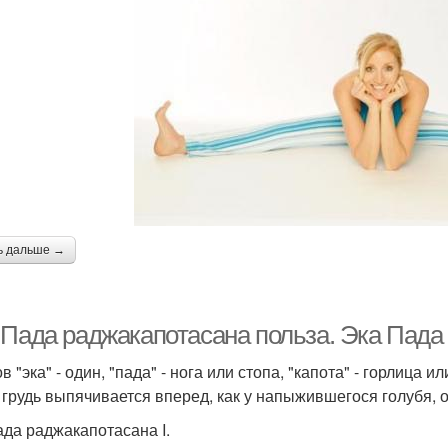
ь дальше →
Пада раджакапотасана польза. Эка Пада р
в "эка" - один, "пада" - нога или стопа, "капота" - горлица и
 грудь выпячивается вперед, как у напыжившегося голубя, 
ада раджакапотасана I.