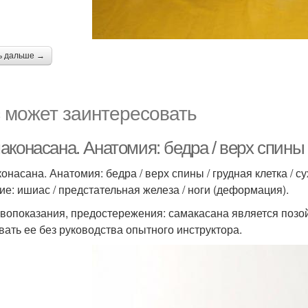
ь дальше →
 может заинтересовать
конасана. Анатомия: бедра / верх спины /
онасана. Анатомия: бедра / верх спины / грудная клетка / с
ие: ишиас / предстательная железа / ноги (деформация).
вопоказания, предостережения: самакасана является позой
вать ее без руководства опытного инструктора.