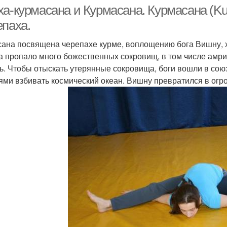
а-курмасана и Курмасана. Курмасана (Kur
епаха.
сана посвящена черепахе курме, воплощению бога Вишну, 
а пропало много божественных сокровищ, в том числе амрит
ь. Чтобы отыскать утерянные сокровища, боги вошли в со
ями взбивать космический океан. Вишну превратился в огр