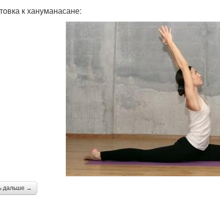
товка к хануманасане:
ь дальше →