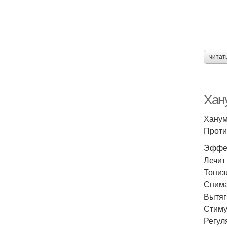
читат
Хан
Ханум
Проти
Эффе
Лечит
Тониз
Снима
Вытяг
Стиму
Регул