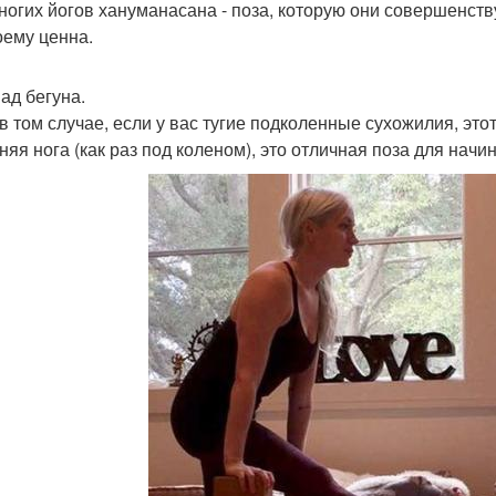
ногих йогов хануманасана - поза, которую они совершенств
оему ценна.
пад бегуна.
в том случае, если у вас тугие подколенные сухожилия, этот
няя нога (как раз под коленом), это отличная поза для нач