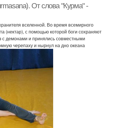
masana). От слова "Курма" -
хранителя вселенной. Во время всемирного
а (нектар), с помощью которой боги сохраняют
юз с демонами и принялись совместными
омную черепаху и нырнул на дно океана