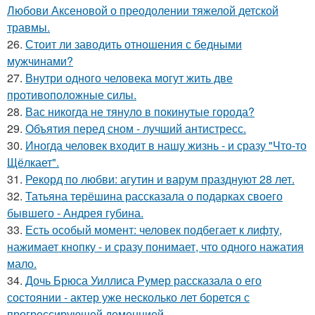
Любови Аксеновой о преодолении тяжелой детской
травмы.
26.
Стоит ли заводить отношения с бедными
мужчинами?
27.
Внутри одного человека могут жить две
противоположные силы.
28.
Вас никогда не тянуло в покинутые города?
29.
Объятия перед сном - лучший антистресс.
30.
Иногда человек входит в нашу жизнь - и сразу "Что-то
Щёлкает".
31.
Рекорд по любви: агутин и варум празднуют 28 лет.
32.
Татьяна терёшина рассказала о подарках своего
бывшего - Андрея губина.
33.
Есть особый момент: человек подбегает к лифту,
нажимает кнопку - и сразу понимает, что одного нажатия
мало.
34.
Дочь Брюса Уиллиса Румер рассказала о его
состоянии - актер уже несколько лет борется с
прогрессирующей деменцией.