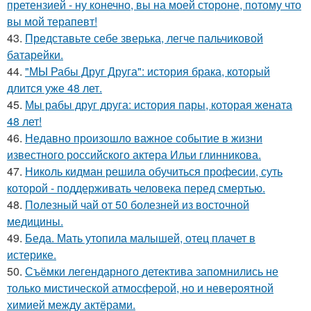
претензией - ну конечно, вы на моей стороне, потому что
вы мой терапевт!
43.
Представьте себе зверька, легче пальчиковой
батарейки.
44.
"МЫ Рабы Друг Друга": история брака, который
длится уже 48 лет.
45.
Мы рабы друг друга: история пары, которая жената
48 лет!
46.
Недавно произошло важное событие в жизни
известного российского актера Ильи глинникова.
47.
Николь кидман решила обучиться професии, суть
которой - поддерживать человека перед смертью.
48.
Полезный чай от 50 болезней из восточной
медицины.
49.
Беда. Мать утопила малышей, отец плачет в
истерике.
50.
Съёмки легендарного детектива запомнились не
только мистической атмосферой, но и невероятной
химией между актёрами.