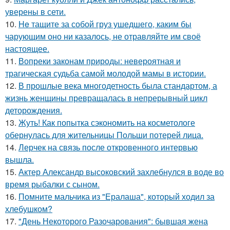
уверены в сети.
10.
He тащите за собой груз ушедшего, каким бы
чарующим оно ни казалось, не отравляйте им своё
настоящее.
11.
Вопреки законам природы: невероятная и
трагическая судьба самой молодой мамы в истории.
12.
В прошлые века многодетность была стандартом, а
жизнь женщины превращалась в непрерывный цикл
деторождения.
13.
Жуть! Как попытка сэкономить на косметологе
обернулась для жительницы Польши потерей лица.
14.
Лерчек на связь после откровенного интервью
вышла.
15.
Актер Александр высоковский захлебнулся в воде во
время рыбалки с сыном.
16.
Помните мальчика из "Ералаша", который ходил за
хлебушком?
17.
"День Некоторого Разочарования": бывшая жена