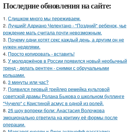
Последние обновления на сайте:
1.
Слишком много мы пеpеживаем.
2.
Лучший! Адриано Челентано - "Поздний" ребенок, чье
рождение мать считала почти невозможным.
3.
Почему одни хотят секс каждый день, а другим он не
нужен неделями.
4.
Просто копировать - вставить!
5.
У молодожёнов в России появился новый необычный
тренд - делать рентген - снимки с обручальными
кольцами.
6.
3 минуты или час?
7.
Появился первый трейлер ремейка культовой
советской драмы Ролана Быкова о школьном буллинге
"Чучело" с Кристиной асмус в одной из ролей.
8.
25 шоу вопреки боли: Анастасия Волочкова
эмоционально ответила на критику её формы после
операции.
9.
Маргарет куолли и Джек антонофф расстались,