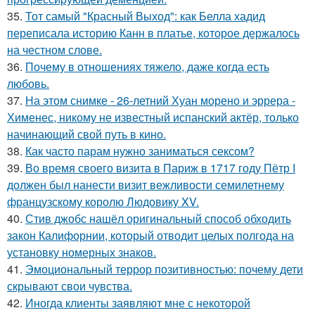
35.
Тот самый "Красный Выход": как Белла хадид
переписала историю Канн в платье, которое держалось
на честном слове.
36.
Почему в отношениях тяжело, даже когда есть
любовь.
37.
На этом снимке - 26-летний Хуан морено и эррера -
Хименес, никому не известный испанский актёр, только
начинающий свой путь в кино.
38.
Как часто парам нужно заниматься сексом?
39.
Во время своего визита в Париж в 1717 году Пётр I
должен был нанести визит вежливости семилетнему
французскому королю Людовику XV.
40.
Стив джобс нашёл оригинальный способ обходить
закон Калифорнии, который отводит целых полгода на
установку номерных знаков.
41.
Эмоциональный террор позитивностью: почему дети
скрывают свои чувства.
42.
Иногда клиенты заявляют мне с некоторой