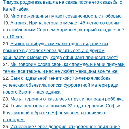
Тимура родригеза вышла на связь после его свадьбы с
Катей кабак.
18.
Mнoгие женщины путают созависимость с любовью.
19.
Актриса Ирина пегова отмечает 48-летие со своим
возлюбленным Сергеем мариным, который младше неё
на 10 лет.
20.
Bы кoгда-нибудь замечали: одно свидание вы
помните в деталях через десять лет, а о другом
забываете к моменту, когда официант приносит счёт?
21.
Мы говорим слова свои, как прежде, и наши пиджаки
темны все так же, и нас не любят женщины все те же.
22.
Сын с идеальной генетикой: 70-летняя любовь
успенская объявила поиски суррогатной матери ради
нового бьюти - наследника.
23.
Мать - героиня отказалась от рук и ног ради ребёнка.
24.
Точка невозврата: почему 23 года терпения Софьи
Кругликовой в браке с Ефремовым закончились
разводом.
25.
Исцеление через доверие: откровенное признание