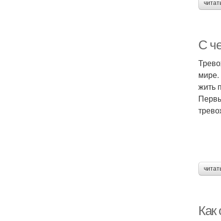
читат
С ч
Трево
мире.
жить 
Первы
трево
читат
Как