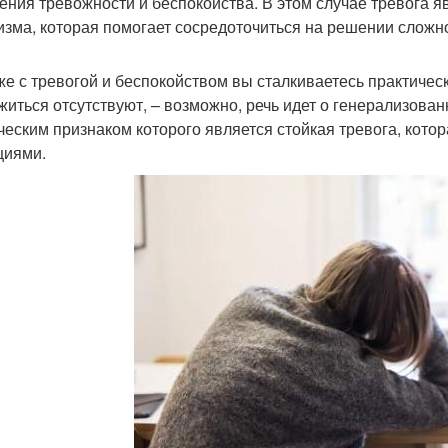
ения тревожности и беспокойства. В этом случае тревога 
изма, которая помогает сосредоточиться на решении сложн
же с тревогой и беспокойством вы сталкиваетесь практическ
житься отсутствуют, – возможно, речь идет о генерализова
ческим признаком которого является стойкая тревога, кото
циями.