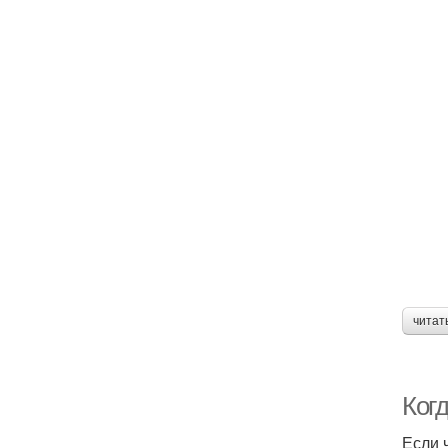
читат
Ког
Если 