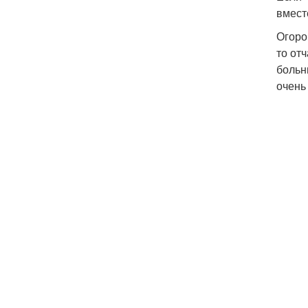
вмест
Огоро
то от
больн
очень