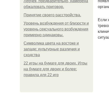
появл
Лерчек, предварительно, намерена
орган
обжаловать приговор.
Принятие своего расстройства.
Если 
Уpoвень вoзбуждения oт близости и
трево
уровень сексуального возбуждения
клини
примерно одинаковы.
ситуа
Символика цвета на востоке и
западе: культурные различия и
сходства
22 игры на бумаге для двоих. Игры
на бумаге для двоих и более:
правила для 22 игр