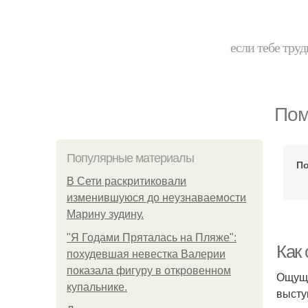
если тебе труд
Пом
Популярные материалы
По
В Сети раскритиковали
изменившуюся до неузнаваемости
Марину зудину.
"Я Годами Пряталась на Пляже":
Как 
похудевшая невестка Валерии
показала фигуру в откровенном
Ощуще
купальнике.
высту