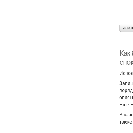
читат
Как
спо
Испол
Запиш
поряд
описы
Еще м
В кач
также