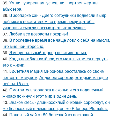
35.
Умная, уверенная, успешная: портрет жертвы
абьюзера.
36.
В зоопарке сан - Диего сотрудники поднесли выдр
поближе к посетителям во время лекции, чтобы
участники смогли рассмотреть их получше.
37.
Любви все возрасты покорны!
38.
В последнее время все чаще ловлю себя на мысли,
что мне неинтересно.
39.
Эмоциональный террор позитивностью.
40.
Когда погибает китёнок, его мать пытается вернуть
его к жизни.
41.
52-Летняя Мария Миронова рассталась со своим
четвёртым мужем, Андреем сорокой, который младше
неё на 18 лет.
42.
Смотритель зоопарка в скопье и его подопечный
жираф покинули этот мир в один день.
43.
Знакомьтесь - длиннохохлый очковый сорокопут, он
же белохохлый шлемоносец, он же Prionops Plumatus.
44.
Полезный чай от 50 болезней из восточной