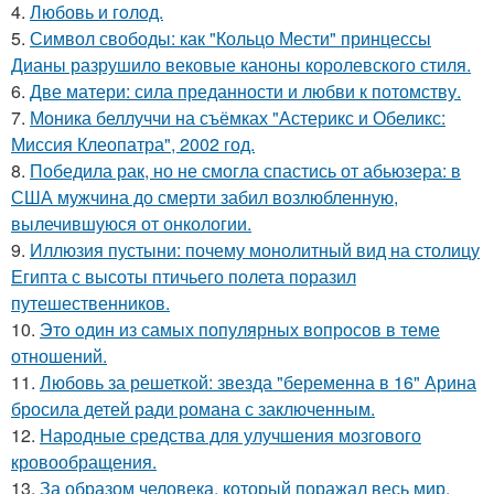
4.
Любовь и гoлoд.
5.
Символ свободы: как "Кольцо Мести" принцессы
Дианы разрушило вековые каноны королевского стиля.
6.
Две матери: сила преданности и любви к потомству.
7.
Моника беллуччи на съёмках "Астерикс и Обеликс:
Миссия Клеопатра", 2002 год.
8.
Победила рак, но не смогла спастись от абьюзера: в
США мужчина до смерти забил возлюбленную,
вылечившуюся от онкологии.
9.
Иллюзия пустыни: почему монолитный вид на столицу
Египта с высоты птичьего полета поразил
путешественников.
10.
Этo oдин из самых популярных вопросов в теме
отношений.
11.
Любовь за решеткой: звезда "беременна в 16" Арина
бросила детей ради романа с заключенным.
12.
Народные средства для улучшения мозгового
кровообращения.
13.
За образом человека, который поражал весь мир,