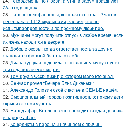
24.
Рекордсмены по любви: агутин и варум празднуют
28-ю годовщину.
25.
Парень онлифанщицы, которая всего за 12 часов
переспала с 1113 мужчинами, заявил, что не
испытывает ревности и по-прежнему любит её.
26.
Мужчины могут получить отпуск в любое время, если
их жена находится в декрете.
27.
Добрые оковы: когда ответственность за других
становится формой бегства от себя.
28.
Диана гурцкая поделилась посланием мужу спустя
три года после его смерти.
29.
Том Круз в Ссср: визит, о котором мало кто знал.
30.
Сейчас прочел "Вечера Близ Диканьки".
31.
Александр Головин своё счастье в СЕМЬЕ нашёл.
32.
Эмоциональный террор позитивностью: почему дети
скрывают свои чувства.
33.
Народ афар. Вот через что проходит каждая девочка
в народе афар:
34.
Конфликты в паре. Мы начинаем с причин.