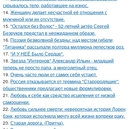
скрывалось тело, работавшее на износ.
14.
Женщину делает несчастной её отношения с
мужчиной или их отсутствие.
15.
"Остался без Волос" - 52-летний актёр Сергей
Безруков предстал в неожиданном образе.
16.
Поэзия безмолвной бездны: над местом гибели
"Титаника" рассыпали полтора миллиона лепестков роз.
17.
"И У НЕЁ Было Сердце".
18.
Звезда "Интернов" Александр Ильин - младший
теперь не просто папа, а многодетный отец.
19.
Очень часто люди от самих себя устают.
20.
Россия отказывается от термина "Старородящие":
общественники предлагают новые формулировки.
21.
Любовь к себе как средство исцеления от низкой
самооценки.
22.
Любовь сильнее смерти: невероятная история Лорен
бэнк, которая исполнила мечту всей жизни вопреки раку.
23.
Старая дорога. (Притча).