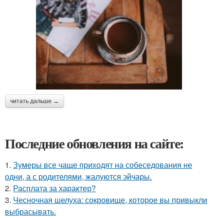
читать дальше →
Последние обновления на сайте:
1.
Зумеры все чаще приходят на собеседования не
одни, а с родителями, жалуются эйчары.
2.
Расплата за характер?
3.
Чесночная шелуха: сокровище, которое вы привыкли
выбрасывать.