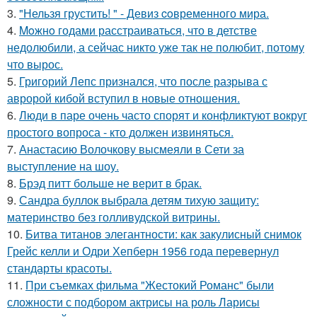
3.
"Нельзя грустить! " - Девиз coвременного мира.
4.
Moжнo годами расстраиваться, что в детстве
недолюбили, а сейчас никто уже так не полюбит, потому
что вырос.
5.
Григорий Лепс признался, что после разрыва с
авророй кибой вступил в новые отношения.
6.
Люди в паре очень часто спорят и конфликтуют вокруг
простого вопроса - кто должен извиняться.
7.
Анастасию Волочкову высмеяли в Сети за
выступление на шоу.
8.
Брэд питт больше не верит в брак.
9.
Сандра буллок выбрала детям тихую защиту:
материнство без голливудской витрины.
10.
Битва титанов элегантности: как закулисный снимок
Грейс келли и Одри Хепберн 1956 года перевернул
стандарты красоты.
11.
При съемках фильма "Жестокий Романс" были
сложности с подбором актрисы на роль Ларисы