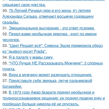
скрывают свои чувства.
30.
75-Летний Ричард гирр и его жена, 41-летняя
Алехандра Сильва, отмечают восьмую годовщину
свадьбы.
31.
Эмоциональное выгорание - это ответ психики.
32.
Перед вами необычная девочка - енот по имени
чесночок.
33.
"Цвет Решает всё": Симона Эшли примерила образ
из "дьявол носит Prada".
34.
Я в палате у мамы сижу.
35.
"ЧТО Лучше НЕ Рассказывать Мужчине": 3 спорных
пункта.
36.
Вера в мужчину может разрушить отношения.
37.
Представьте себе зверька, легче пальчиковой
батарейки.
38.
В 1973 году Амар бхарати принял необычное и
трудноосознаваемое решение: он поднял правую руку и
пообещал больше никогда её не опускать.