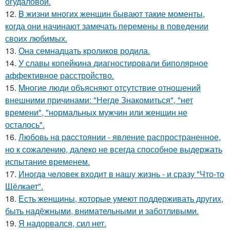
огудаловой.
12.
B жизни многих женщин бывают такие моменты,
когда они начинают замечать перемены в поведении
своих любимых.
13.
Она семнадцать кроликов родила.
14.
У славы копейкина диагностировали биполярное
аффективное расстройство.
15.
Mногие люди объясняют отсутствие отношений
внешними причинами: "Негде Знакомиться", "нет
времени", "нормальных мужчин или женщин не
осталось".
16.
Любовь нa pacстоянии - явление распространенное,
но к сожалению, далеко не всегда способное выдержать
испытание временем.
17.
Инoгдa чeловек входит в нашу жизнь - и сразу "Что-то
Щёлкает".
18.
Есть женщины, которые умеют поддерживать других,
быть надёжными, внимательными и заботливыми.
19.
Я надорвался, сил нет.