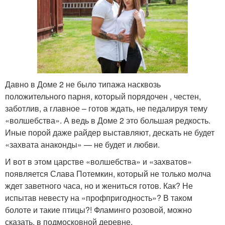
Давно в Доме 2 не было типажа насквозь
положительного парня, который порядочен , честен,
заботлив, а главное – готов ждать, не педалируя тему
«волшебства». А ведь в Доме 2 это большая редкость.
Иные порой даже райдер выставляют, дескать не будет
«захвата анаконды» — не будет и любви.
И вот в этом царстве «волшебства» и «захватов»
появляется Слава Потемкин, который не только молча
ждет заветного часа, но и жениться готов. Как? Не
испытав невесту на «профпригодность»? В таком
болоте и такие птицы?! Фламинго розовой, можно
сказать, в подмосковной деревне.