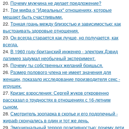
20.
Почему мужчина не делает предложение?
21.
Три мифа о "Идеальных" отношениях, которые
мешают быть счастливыми.
22.
Тонкая грань между близостью и зависимостью: как
выстраивать здоровые отношения.
23.
Он всегда старается как лучше, но получается, как
всегда.
24.
В 1960 году британский инженер - электрик Дэвид
латимер задумал необычный эксперимент.
25.
Почему ты собственных желаний боишься.
26.
Размер полового члена не имеет значения для
женщин, показало исследование производителя секс -
игрушек.
27.
Кризис взросления: Сергей жуков откровенно
рассказал о трудностях в отношениях с 16-летним
сыном.
28.
Смотритель зоопарка в скопье и его подопечный -
жираф скончались в один и тот же день.
29.
Эмоциональный террор позитивностью: почему дети