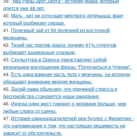
39.
"МЫ Рабы Друг Друга": история брака, который
длится уже 48 лет.
40.
Мать - кит не отпускает мёртвого детёныша: факт
который разбивает сердце.
41.
Полезный чай от 50 болезней из восточной
медицины.
42.
Тихий час против храпа: почему 41% супругов
выбирают раздельные спальни.
43.
Скульптура в Оденсе представляет собой
визуальное воплощение фразы "Погрузиться в Чтение".
44.
Есть одна важная часть тела у мужчины, на которую
обращают внимание многие женщины.
45.
Далай-лама объяснял, что причиной стресса и
беспокойства становятся наши ожидания.
46.
Иногда один жест говорит о человеке больше, чем
любые слова со сцены.
47.
История одиннадцатилетней реи буллос с Филиппин -
это напоминание о том, что настоящая решимость не
зависит от обстоятельств.