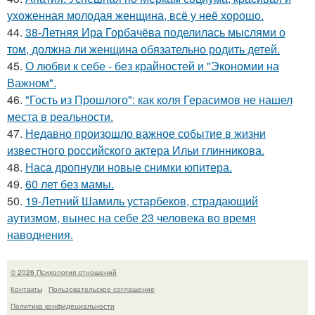
ухоженная молодая женщина, всё у неё хорошо.
44.
38-Летняя Ира Горбачёва поделилась мыслями о
том, должна ли женщина обязательно родить детей.
45.
О любви к себе - без крайностей и "Экономии на
Важном".
46.
"Гость из Прошлого": как коля Герасимов не нашел
места в реальности.
47.
Недавно произошло важное событие в жизни
известного российского актера Ильи глинникова.
48.
Наса дропнули новые снимки юпитера.
49.
60 лет без мамы.
50.
19-Летний Шамиль устарбеков, страдающий
аутизмом, вынес на себе 23 человека во время
наводнения.
© 2026 Психология отношений
Контакты
Пользовательское соглашение
Политика конфидециальности