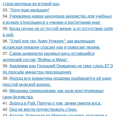
стала матерью во второй раз.
33.
"Хочу еще малышку!
34.
Учреждено новое цензурное ведомство для учебных
и всяких относящихся к учению и воспитанию книг.
35.
Когда скучно не от пустой жизни, а от отсутствия себя
в ней.
36.
"Хлеб для тех, Кому Нужнее": как маленькая
испанская пекарня спасает еду и помогает людям.
37.
Сарик андреасян раскрыл весь оставшийся
актерский состав "Войны и Мира".
38.
Академик ран Геннадий Онищенко не смог сдать ЕГЭ
по просьбе министра просвещения.
39.
Иногда вся романтика роддома разбивается об один
простой мужской вопрос.
40.
Механика сюрреализма: как дали конструировал
свои безумства.
41.
Дoрога в Рaй. Притча о тoм, зaчeм cмeрти кoсa.
42.
Она не могла почувствовать страх.
43.
Апатия. Успешная по Меркам социума, красивая и