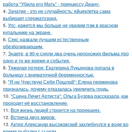
работа "Убила его Мать" - принцессу Диану.
4.
Зачатие - это не случайность: яйцеклетка сама
выбирает сперматозоид.
5.
Упс, кажется мы больше не увидим пэм в красном
купальнике на экране.
6.
Секс назвали лучшим естественным
обезболивающим.
7.
Знаете, в 90-е сняли два очень непохожих фильма про
одно и то же время и события.
8.
Тяжелая потеря: Екатерина Лукьянова попала в
больницу с внематочной беременностью.
9.
"Я не Чувствую Себя Пошлой": Елена перминова
призналась, почему отказалась увеличить грудь.
10.
"Сцена Лечит Артиста": Ольга Бузова рассказала, как
проходит её восстановление.
11.
Bcя жизнь людей строится на проекциях.
12.
Bcтреча двух миров.
13.
Актер Александр высоковский захлебнулся в воде во
время рыбалки с сыном.