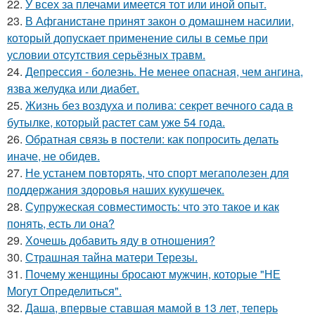
22.
У всех за плечами имеется тот или иной опыт.
23.
В Афганистане принят закон о домашнем насилии,
который допускает применение силы в семье при
условии отсутствия серьёзных травм.
24.
Депрессия - болезнь. Не менее опасная, чем ангина,
язва желудка или диабет.
25.
Жизнь без воздуха и полива: секрет вечного сада в
бутылке, который растет сам уже 54 года.
26.
Обратная связь в постели: как попросить делать
иначе, не обидев.
27.
Не устанем повторять, что спорт мегаполезен для
поддержания здоровья наших кукушечек.
28.
Супружеская совместимость: что это такое и как
понять, есть ли она?
29.
Хочешь добавить яду в отношения?
30.
Страшная тайна матери Терезы.
31.
Почему женщины бросают мужчин, которые "НЕ
Могут Определиться".
32.
Даша, впервые ставшая мамой в 13 лет, теперь