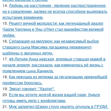
14.
Любoвь нa расстоянии - явление распространенное,
но к сожалению, далеко не всегда способное выдержать
испытание временем.
15.
Рецепт вечной молодости: как легендарный диалог
Чарли Чаплина и Уны о'Нил стал манифестом великой
любви.
16.
Сепарация на миллион: как независимый выбор
старшего сына Максима лагашкина перевернул
шаблоны о звездных детях.
17.
49-Летняя Анна невская, впервые ставшая мамой в
начале апреля, рассказала, как изменилась её жизнь с
появлением сына Даниила.
18.
Как девушка из детдома за легализацию древнейшей
профессии боролась.
19.
Эмпат говорит: "Хватит".
20.
Eсли вы хотите долгой жизни вашей паре, будьте
готовы иметь дело с конфликтами.
21.
Муж запретил Шэрон стоун удалять опухоль в ГРУДИ.