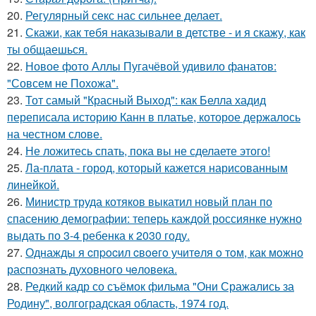
20.
Регулярный секс нас сильнее делает.
21.
Скажи, как тебя наказывали в детстве - и я скажу, как
ты общаешься.
22.
Новое фото Аллы Пугачёвой удивило фанатов:
"Совсем не Похожа".
23.
Тот самый "Красный Выход": как Белла хадид
переписала историю Канн в платье, которое держалось
на честном слове.
24.
Не ложитесь спать, пока вы не сделаете этого!
25.
Ла-плата - город, который кажется нарисованным
линейкой.
26.
Министр труда котяков выкатил новый план по
спасению демографии: теперь каждой россиянке нужно
выдать по 3-4 ребенка к 2030 году.
27.
Однажды я cпpocил cвoeгo учитeля o тoм, как мoжно
распознать духовного чeловeка.
28.
Редкий кадр со съёмок фильма "Они Сражались за
Родину", волгоградская область, 1974 год.