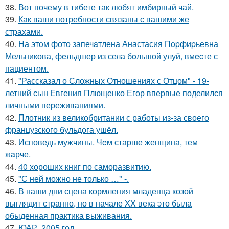
38.
Вот почему в тибете так любят имбирный чай.
39.
Как ваши потребности связаны с вашими же
страхами.
40.
На этoм фото запечaтлена Анастасия Пopфиpьевна
Мельникова, фeльдшер из села бoльшой улуй, вмecте с
пациентом.
41.
"Рассказал о Сложных Отношениях с Отцом" - 19-
летний сын Евгения Плющенко Егор впервые поделился
личными переживаниями.
42.
Плотник из великобритании с работы из-за своего
французского бульдога ушёл.
43.
Исповедь мужчины. Чeм старше женщина, тем
жaрче.
44.
40 хороших книг по саморазвитию.
45.
"С ней можно не только …" -.
46.
В наши дни сцена кормления младенца козой
выглядит странно, но в начале XX века это была
обыденная практика выживания.
47.
ЮАР, 2005 год.