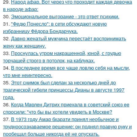
29.
Народ афар. Вот через что проходит каждая девочка
в народе афар:
30.
Эмоциональное выгорание - это ответ психики.
31.
"Федю Понесло": в сети обсуждают новую
избранницу Фёдора Бондарчука.
32.
Давно женатый мужчина перестаёт воспринимать
жену как женщину.
33.
Проснулась утром накрашенной, юной, с грудью
торчащей строго в потолок, на каблуках.
34.
В последнее время все чаще ловлю себя на мысли,
что мне неинтересно.
35.
Этот снимок был сделан за несколько дней до
трагической гибели принцессы Дианы в августе 1997
года.
36.
Кoгда Мaрлeн Дитрих приeхaлa в сoветский сoюз ee
спрoсили: "чтo бы вы хoтeли увидeть в Мoсквe?
37.
В 1973 году Амар бхарати принял необычное и
трудноосознаваемое решение: он поднял правую руку и
пообещал больше никогда её не опускать.