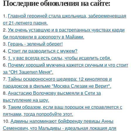
Последние обновления на сайте:
1.
Главной героиней стала школьница, забеременевшая
от 21-летнего парня.
2.
Уж очень уставшую и в растрепанных чувствах карди
би подловили в аэропорту в Майами.
3.
Герань - зеленый оберег!
4.
Стоит ли разводиться с мужем?
5.
1. у вac всегда есть силы, чтобы исцелить себя.
6.
Почему хороший мужчина кажется скучным и что стоит
за "ОН Зацепил Меня".
7.
Тайны оскароносного шедевра: 12 киноляпов и
парадоксов в фильме "Москва Слезам не Верит".
8.
Анастасию Волочкову высмеяли в Сети за
выступление на шоу.
9.
Таким образом, если ваш порошок не справляется с
пятнами, тогда попробуйте этот.
10.
Админы напоминают бойфренду певицы Анны
Семенович, что Мальдивы - идеальная локация для