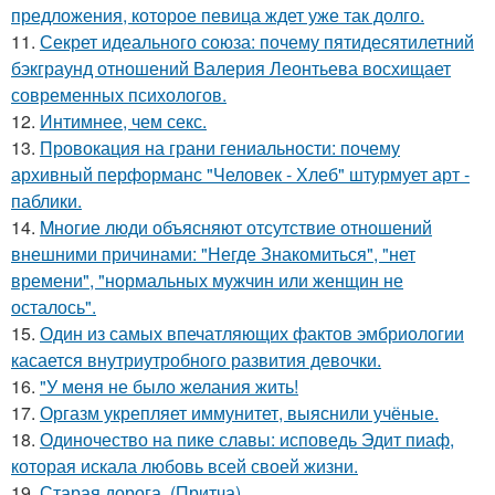
предложения, которое певица ждет уже так долго.
11.
Секрет идеального союза: почему пятидесятилетний
бэкграунд отношений Валерия Леонтьева восхищает
современных психологов.
12.
Интимнее, чем секс.
13.
Провокация на грани гениальности: почему
архивный перформанс "Человек - Хлеб" штурмует арт -
паблики.
14.
Mногие люди объясняют отсутствие отношений
внешними причинами: "Негде Знакомиться", "нет
времени", "нормальных мужчин или женщин не
осталось".
15.
Один из самых впечатляющих фактов эмбриологии
касается внутриутробного развития девочки.
16.
"У меня не было желания жить!
17.
Оргазм укрепляет иммунитет, выяснили учёные.
18.
Одиночество на пике славы: исповедь Эдит пиаф,
которая искала любовь всей своей жизни.
19.
Старая дорога. (Притча).