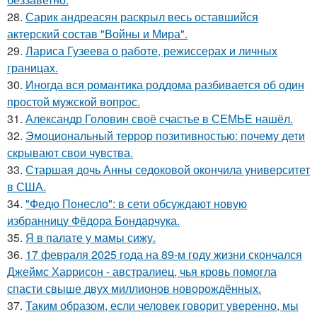
28.
Сарик андреасян раскрыл весь оставшийся
актерский состав "Войны и Мира".
29.
Лариса Гузеева о работе, режиссерах и личных
границах.
30.
Иногда вся романтика роддома разбивается об один
простой мужской вопрос.
31.
Александр Головин своё счастье в СЕМЬЕ нашёл.
32.
Эмоциональный террор позитивностью: почему дети
скрывают свои чувства.
33.
Старшая дочь Анны седоковой окончила университет
в США.
34.
"Федю Понесло": в сети обсуждают новую
избранницу Фёдора Бондарчука.
35.
Я в палате у мамы сижу.
36.
17 февраля 2025 года на 89-м году жизни скончался
Джеймс Харрисон - австралиец, чья кровь помогла
спасти свыше двух миллионов новорождённых.
37.
Таким образом, если человек говорит уверенно, мы