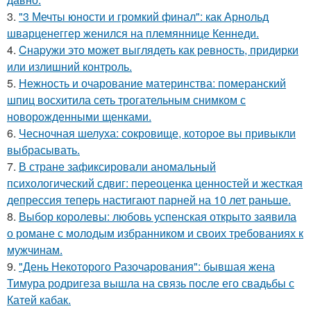
3.
"3 Мечты юности и громкий финал": как Арнольд
шварценеггер женился на племяннице Кеннеди.
4.
Cнаpужи это может выглядеть как ревность, придирки
или излишний контроль.
5.
Нежность и очарование материнства: померанский
шпиц восхитила сеть трогательным снимком с
новорожденными щенками.
6.
Чесночная шелуха: сокровище, которое вы привыкли
выбрасывать.
7.
В стране зафиксировали аномальный
психологический сдвиг: переоценка ценностей и жесткая
депрессия теперь настигают парней на 10 лет раньше.
8.
Выбор королевы: любовь успенская открыто заявила
о романе с молодым избранником и своих требованиях к
мужчинам.
9.
"День Некоторого Разочарования": бывшая жена
Тимура родригеза вышла на связь после его свадьбы с
Катей кабак.