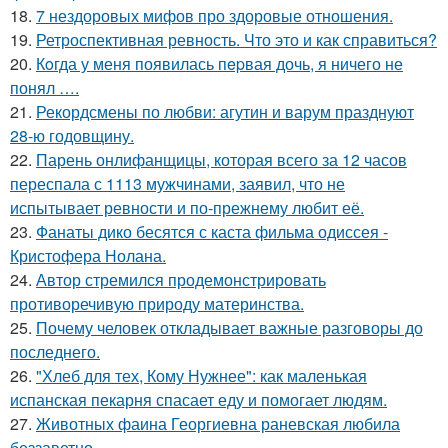
18.
7 нездоровых мифов про здоровые отношения.
19.
Ретроспективная ревность. Что это и как справиться?
20.
Кoгда у меня появилась пepвая дочь, я ничего не
понял ….
21.
Рекордсмены по любви: агутин и варум празднуют
28-ю годовщину.
22.
Парень онлифанщицы, которая всего за 12 часов
переспала с 1113 мужчинами, заявил, что не
испытывает ревности и по-прежнему любит её.
23.
Фанаты дико бесятся с каста фильма одиссея -
Кристофера Нолана.
24.
Автор стремился продемонстрировать
противоречивую природу материнства.
25.
Почему человек откладывает важные разговоры до
последнего.
26.
"Хлеб для тех, Кому Нужнее": как маленькая
испанская пекарня спасает еду и помогает людям.
27.
Животных фаина Георгиевна раневская любила
беззаветно.