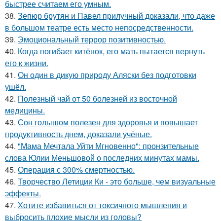
быстрее считаем его умным.
38.
Зепюр брутян и Павел прилучный доказали, что даже
в большом театре есть место непосредственности.
39.
Эмоциональный террор позитивностью.
40.
Когда погибает китёнок, его мать пытается вернуть
его к жизни.
41.
Он один в дикую природу Аляски без подготовки
ушёл.
42.
Полезный чай от 50 болезней из восточной
медицины.
43.
Сон голышом полезен для здоровья и повышает
продуктивность днем, доказали учёные.
44.
"Мама Мечтала Уйти Мгновенно": пронзительные
слова Юлии Меньшовой о последних минутах мамы.
45.
Операция с 300% смертностью.
46.
Творчество Летиции Ки - это больше, чем визуальные
эффекты.
47.
Хотите избавиться от токсичного мышления и
выбросить плохие мысли из головы?