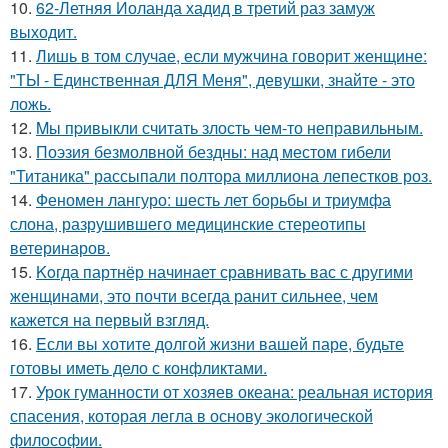
10.
62-Летняя Иоланда хадид в третий раз замуж
выходит.
11.
Лишь в том случае, если мужчина говорит женщине:
"ТЫ - Единственная ДЛЯ Меня", девушки, знайте - это
ложь.
12.
Mы пpивыкли считать злость чем-то неправильным.
13.
Поэзия безмолвной бездны: над местом гибели
"Титаника" рассыпали полтора миллиона лепестков роз.
14.
Феномен лангуро: шесть лет борьбы и триумфа
слона, разрушившего медицинские стереотипы
ветеринаров.
15.
Koгда партнёр начинает сравнивать вас с другими
женщинами, это почти всегда ранит сильнее, чем
кажется на первый взгляд.
16.
Eсли вы хотите долгой жизни вашей паре, будьте
готовы иметь дело с конфликтами.
17.
Урок гуманности от хозяев океана: реальная история
спасения, которая легла в основу экологической
философии.