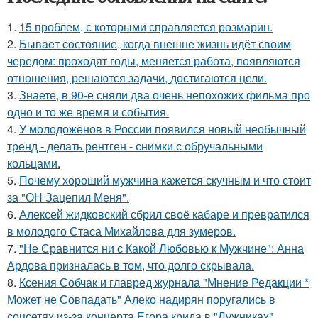
1.
15 проблем, с которыми справляется розмарин.
2.
Бывaeт coстояние, когда внешне жизнь идёт своим
чередом: проходят годы, меняется работа, появляются
отношения, решаются задачи, достигаются цели.
3.
Знаете, в 90-е сняли два очень непохожих фильма про
одно и то же время и события.
4.
У молодожёнов в России появился новый необычный
тренд - делать рентген - снимки с обручальными
кольцами.
5.
Почему хороший мужчина кажется скучным и что стоит
за "ОН Зацепил Меня".
6.
Алексей жидковский сбрил своё кабаре и превратился
в молодого Стаса Михайлова для зумеров.
7.
"Не Сравнится ни с Какой Любовью к Мужчине": Анна
Ардова призналась в том, что долго скрывала.
8.
Ксения Собчак и главред журнала "Мнение Редакции *
Может не Совпадать" Алеко надирян поругались в
соцсетях из-за концерта Егора крида в "Лужниках".