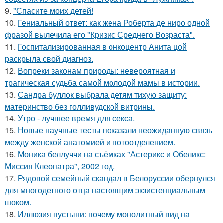
9.
"Спасите моих детей!
10.
Гениальный ответ: как жена Роберта де ниро одной
фразой вылечила его "Кризис Среднего Возраста".
11.
Госпитализированная в онкоцентр Анита цой
раскрыла свой диагноз.
12.
Вопреки законам природы: невероятная и
трагическая судьба самой молодой мамы в истории.
13.
Сандра буллок выбрала детям тихую защиту:
материнство без голливудской витрины.
14.
Утро - лучшее время для секса.
15.
Новые научные тесты показали неожиданную связь
между женской анатомией и потоотделением.
16.
Моника беллуччи на съёмках "Астерикс и Обеликс:
Миссия Клеопатра", 2002 год.
17.
Рядовой семейный скандал в Белоруссии обернулся
для многодетного отца настоящим экзистенциальным
шоком.
18.
Иллюзия пустыни: почему монолитный вид на