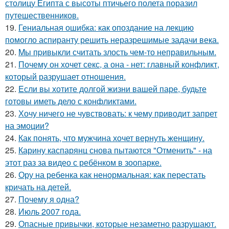
столицу Египта с высоты птичьего полета поразил
путешественников.
19.
Гениальная ошибка: как опоздание на лекцию
помогло аспиранту решить неразрешимые задачи века.
20.
Mы пpивыкли считать злость чем-то неправильным.
21.
Почему он хочет секс, а она - нет: главный конфликт,
который разрушает отношения.
22.
Eсли вы хотите долгой жизни вашей паре, будьте
готовы иметь дело с конфликтами.
23.
Хочу ничего не чувствовать: к чему приводит запрет
на эмоции?
24.
Как понять, что мужчина хочет вернуть женщину.
25.
Карину каспарянц снова пытаются "Отменить" - на
этот раз за видео с ребёнком в зоопарке.
26.
Ору на ребенка как ненормальная: как перестать
кричать на детей.
27.
Почему я одна?
28.
Июль 2007 года.
29.
Опасные привычки, которые незаметно разрушают.