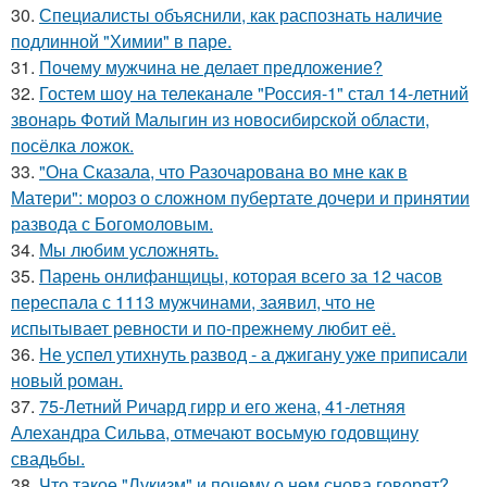
30.
Специалисты объяснили, как распознать наличие
подлинной "Химии" в паре.
31.
Почему мужчина не делает предложение?
32.
Гостем шоу на телеканале "Россия-1" стал 14-летний
звонарь Фотий Малыгин из новосибирской области,
посёлка ложок.
33.
"Она Сказала, что Разочарована во мне как в
Матери": мороз о сложном пубертате дочери и принятии
развода с Богомоловым.
34.
Мы любим усложнять.
35.
Парень онлифанщицы, которая всего за 12 часов
переспала с 1113 мужчинами, заявил, что не
испытывает ревности и по-прежнему любит её.
36.
Не успел утихнуть развод - а джигану уже приписали
новый роман.
37.
75-Летний Ричард гирр и его жена, 41-летняя
Алехандра Сильва, отмечают восьмую годовщину
свадьбы.
38.
Что такое "Лукизм" и почему о нем снова говорят?