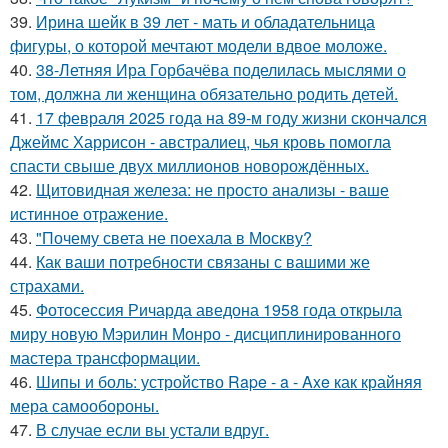
39.
Ирина шейк в 39 лет - мать и обладательница
фигуры, о которой мечтают модели вдвое моложе.
40.
38-Летняя Ира Горбачёва поделилась мыслями о
том, должна ли женщина обязательно родить детей.
41.
17 февраля 2025 года на 89-м году жизни скончался
Джеймс Харрисон - австралиец, чья кровь помогла
спасти свыше двух миллионов новорождённых.
42.
Щитовидная железа: не просто анализы - ваше
истинное отражение.
43.
"Почему света не поехала в Москву?
44.
Как ваши потребности связаны с вашими же
страхами.
45.
Фотосессия Ричарда аведона 1958 года открыла
миру новую Мэрилин Монро - дисциплинированного
мастера трансформации.
46.
Шипы и боль: устройство Rape - a - Axe как крайняя
мера самообороны.
47.
В случае если вы устали вдруг.