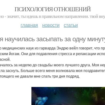
ПСИХОЛОГИЯ ОТНОШЕНИЙ
но - значит, ты идешь в правильном направлении. твой вн
главная
новости
статьи
 я научилась засыпать за одну минут
р медицинских наук из гарварда Эндрю вейл говорит, что пра
ским йогам. Они для подавления стресса и релаксации испо
асной.
ачалось за неделю до свадьбы моего лучшего друга. Моя нер
гла заснуть. Больше всего меня волновала моя поздравител
тоящего не давали мне спать три дня подряд.