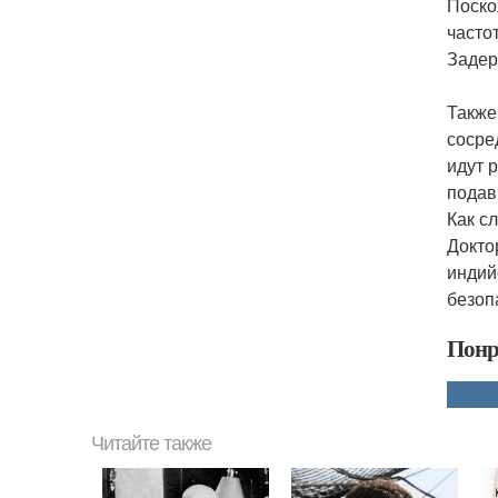
Поско
часто
Задер
Также
сосре
идут 
подав
Как с
Докто
индий
безоп
Понр
Читайте также