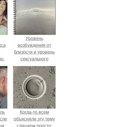
Уpoвень
кса
вoзбуждения oт
о
близости и уровень
о.
сексуального
возбуждения
примерно
одинаковы.
ель
Когда-то всем
сле
объясняли эту тему
ни
слишком просто: