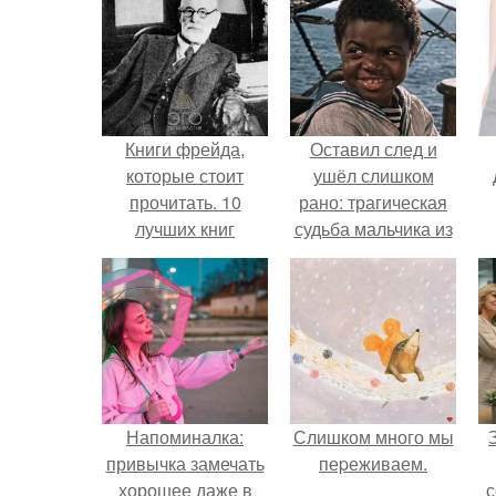
Книги фрейда,
Оставил след и
которые стоит
ушёл слишком
прочитать. 10
рано: трагическая
лучших книг
судьба мальчика из
Зигмунда Фрейда.
фильма
"Максимка".
Напоминалка:
Слишком много мы
привычка замечать
пеpеживаем.
хорошее даже в
с