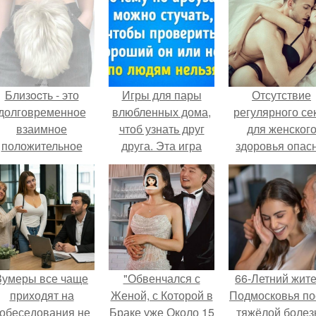
Близocть - это
Игры для пары
Отсутствие
долговременное
влюбленных дома,
регулярного се
взаимное
чтоб узнать друг
для женског
положительное
друга. Эта игра
здоровья опасн
эмоциональное
поможет узнать
вовлечение,
истинный характер
взаимодействие.
любого человека
Зумеры все чаще
"Обвенчался с
66-Летний жит
приходят на
Женой, с Которой в
Подмосковья по
обеседования не
Браке уже Около 15
тяжёлой болез