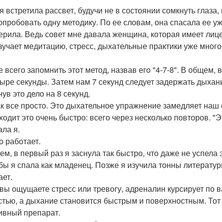
 я встретила рассвет, будучи не в состоянии сомкнуть глаза
опробовать одну методику. По ее словам, она спасала ее уж
ерила. Ведь совет мне давала женщина, которая имеет лиц
зучает медитацию, стресс, дыхательные практики уже много 
 всего запомнить этот метод, назвав его "4-7-8". В общем, 
тыре секунды. Затем нам 7 секунд следует задержать дыхан
ув это дело на 8 секунд.
ак все просто. Это дыхательное упражнение замедляет наш
ходит это очень быстро: всего через несколько повторов. "Эт
ала я.
о работает.
ем, в первый раз я заснула так быстро, что даже не успела
бы я спала как младенец. Позже я изучила тонны литературы
ает.
 вы ощущаете стресс или тревогу, адреналин курсирует по 
стью, а дыхание становится быстрым и поверхностным. Тот т
ивный препарат.