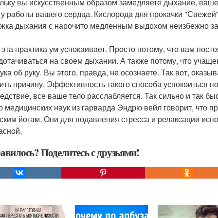
льку вы искусственным образом замедляете дыхание, ваше 
ту работы вашего сердца. Кислорода для прокачки "Свежей"
жка дыхания с нарочито медленным выдохом неизбежно за
 эта практика ум успокаивает. Просто потому, что вам посто
дотачиваться на своем дыхании. А также потому, что учаще
рука об руку. Вы этого, правда, не осознаете. Так вот, ока
ить причину. Эффективность такого способа успокоиться п
ледствие, все ваше тело расслабляется. Так сильно и так быс
р медицинских наук из гарварда Эндрю вейл говорит, что пра
ским йогам. Они для подавления стресса и релаксации испо
асной.
авилось? Поделитесь с друзьями!