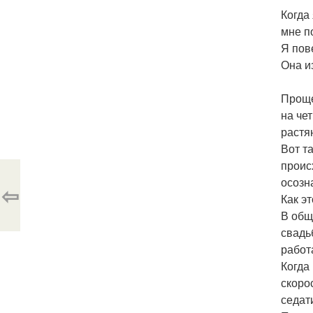
Когда
мне п
Я пов
Она и
Проще
на че
растян
Вот т
проис
осозн
⇦
Как эт
В общ
свадь
работ
Когда
скоро
седат