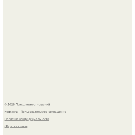
"Я Годами Пряталась на Пляже": похудевшая невестка
Валерии показала фигуру в откровенном купальнике.
Принятие своего расстройства.
© 2026 Психология отношений
Контакты
Пользовательское соглашение
Политика конфидециальности
Обратная связь