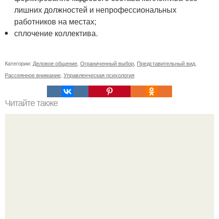
лишних должностей и непрофессиональных
работников на местах;
сплочение коллектива.
Категории:
Деловое общение
,
Ограниченный выбор
,
Представительный вид
,
Рассеянное внимание
,
Управленческая психология
Читайте также
Если мужчина подмигивает женщине, что это значит.
Зачем мужчина мне подмигнул?