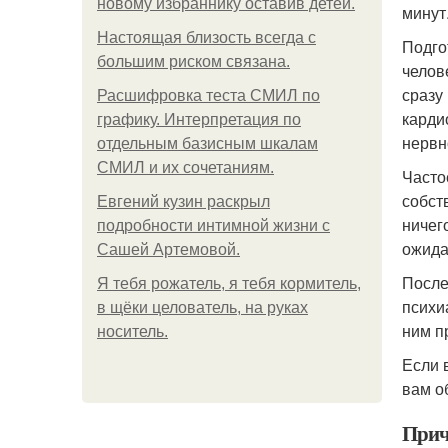
новому избраннику оставив детей.
минут
Hacтоящая близость всегда с
Подго
большим риском связана.
челов
сразу
Расшифровка теста СМИЛ по
карди
графику. Интерпретация по
нервн
отдельным базисным шкалам
СМИЛ и их сочетаниям.
Часто
собст
Евгений кузин раскрыл
ничег
подробности интимной жизни с
ожида
Сашей Артемовой.
После
Я тебя рожатель, я тебя кормитель,
психи
в щёки целователь, на руках
ним п
носитель.
Если 
вам о
Прич