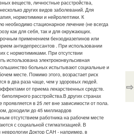
вных веществ, личностные расстройства,
несколько других видов заболеваний. Для
апия, нормотимики и нейролептики. К
ую необходимо стационарное лечение (не всегда
озу как для себя, так и для окружающих.
срочным применением бензодиазепинов или
прием антидепрессантов . При использовании
 их с нормотимиками. При отсутствии
ть использована электроконвульсивная
 Большинство больных испытывают социальные и
очем месте. Помимо этого, возрастает риск
ся в два раза чаще, чем у здоровых людей.
⇨
эффектами от приема лекарственных средств.
 биполярного расстройства.
В других странах
проявляется в 25 лет вне зависимости от пола.
вом, доходили до 45 миллиардов
ным отсутствием работника на рабочем месте
ваются с социальной стигматизацией. В
и неврологии Доктор САН - например, в