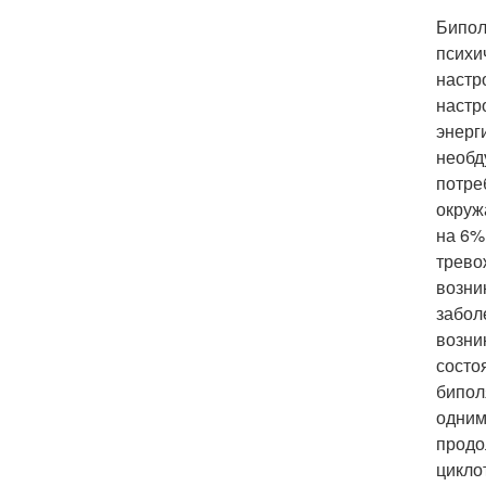
Бипол
психи
настр
настр
энерг
необд
потре
окруж
на 6%
трево
возни
забол
возни
состо
бипол
одним
продо
цикло