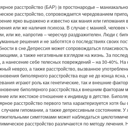
ярное расстройство (БАР) (в простонародье – маниакально
ческое расстройство, сопровождается чередованием припод
оение ярко выражено и известно как мания или гипомания 
оения или же наличия психоза. В случае с манией, человек
ии, или же, напротив – чересчур раздражителен. Люди с б
уманные решения и не заботятся о последствиях своих пос
бности в сне.
Депрессия может сопровождаться плаксивостью
ающими, а также негативным взглядом на жизнь. За последн
, а нанесение себе телесных повреждений – на 30-40%. На
жный невроз, а также расстройство, вызванное употребле
кновения биполярного расстройства еще не до конца ясна, 
евания играют роль как генетические, так и внешние факто
кновение биполярного расстройства,
к внешним факторам м
яние или жестокое отношение к индивиду в детстве. Биполя
ярное расстройство первого типа характеризуется хотя бы 
 случаем гипомании, а также депрессивным состоянием. У
лжительными симптомами может наблюдаться циклотимичес
тимическое расстройство различаются по методу лечения. 