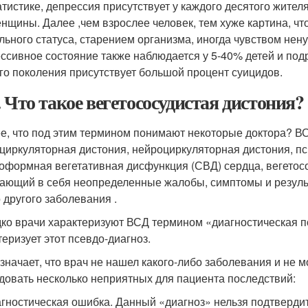
атистике, депрессия присутствует у каждого десятого жителя 
енщины. Далее ,чем взрослее человек, тем хуже картина, 
льного статуса, старением организма, иногда чувством нен
ссивное состояние также наблюдается у 5-40% детей и подрос
го поколения присутствует большой процент суицидов.
. Что такое вегетососудистая дистония?
е, что под этим термином понимают некоторые доктора? ВСД
циркуляторная дистония, нейроциркуляторная дистония, пс
оформная вегетативная дисфункция (СВД) сердца, вегетосос
ающий в себя неопределенные жалобы, симптомы и результ
о другого заболевания .
ко врачи характеризуют ВСД термином «диагностическая по
теризует этот псевдо-диагноз.
значает, что врач не нашел какого-либо заболевания и не м
довать несколько неприятных для пациента последствий:
гностическая ошибка. Данный «диагноз» нельзя подтверди