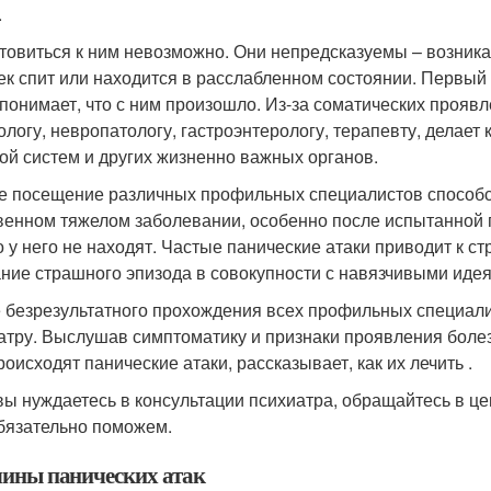
.
товиться к ним невозможно. Они непредсказуемы – возник
ек спит или находится в расслабленном состоянии. Первый 
 понимает, что с ним произошло. Из-за соматических прояв
ологу, невропатологу, гастроэнтерологу, терапевту, делает
ой систем и других жизненно важных органов.
е посещение различных профильных специалистов способст
венном тяжелом заболевании, особенно после испытанной п
о у него не находят. Частые панические атаки приводит к с
ние страшного эпизода в совокупности с навязчивыми иде
 безрезультатного прохождения всех профильных специали
атру. Выслушав симптоматику и признаки проявления болезн
роисходят панические атаки, рассказывает, как их лечить .
вы нуждаетесь в консультации психиатра, обращайтесь в це
бязательно поможем.
ины панических атак