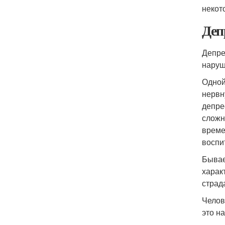
некот
Деп
Депре
наруш
Одной
нервн
депре
сложн
време
воспи
Бывае
харак
страд
Челов
это н