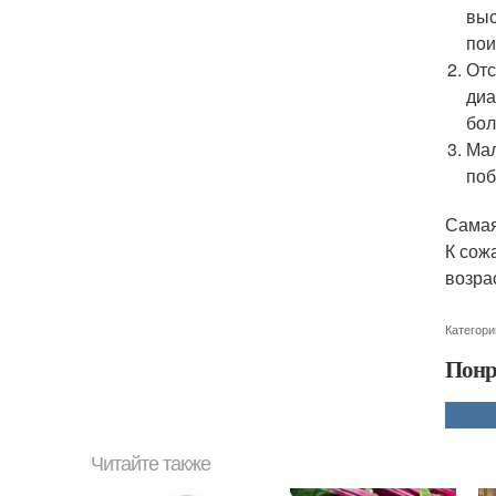
выс
пои
Отс
диа
бол
Мал
поб
Самая
К сож
возра
Категори
Понр
Читайте также