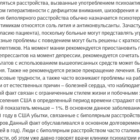
ляться расстройства, вызванные употреблением психоакти
ом гиперактивности с дефицитом внимания, шизофрения и 
ия биполярного расстройства обычно назначается психотер
тимикам относятся соль лития и антиконвульсанты. Зачаст
гласию пациента), поскольку больные могут представлять угр
зные проблемы с поведением могут быть решены с кратко
лептиков. На момент мании рекомендуется приостановить 
епрессантов на момент депрессии, рекомендуется сочетать
ьтатов с использованием вышеописанных средств может бы
ия. Также не рекомендуется резкое прекращение лечения.
совые трудности, а также часто возникают проблемы на раб
и от естественных причин – болезней сердца, что наблюдает
й факт связан с ограниченным стилем жизни и побочными 
селения США в определенный период времени страдают от
й показатель меньше – 1%. В основном данное заболевание 
1 году в США убытки, связанные с биполярным расстройст
ров.
Данный факт обуславливался в основном долговремен
ней в год). Люди с биполярным расстройством часто сталки
ости, об этом уже давно говорят врачи клиники психиатрии 