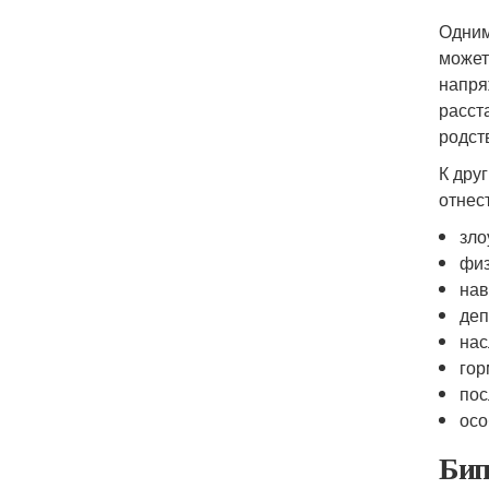
Одним
может
напря
расст
родст
К дру
отнес
зло
физ
нав
деп
нас
гор
пос
осо
Бип