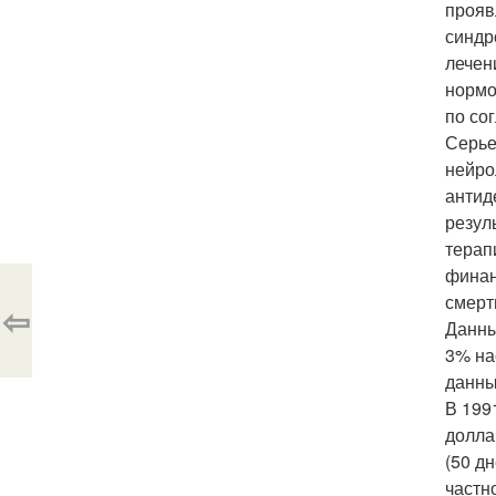
прояв
синдр
лечен
нормо
по со
Серье
нейро
антид
резул
терап
финан
смерт
⇦
Данны
3% на
данны
В 199
долла
(50 д
частн