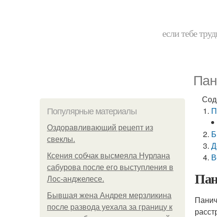
если тебе труд
Пан
Сод
П
Популярные материалы
Оздоравливающий рецепт из
Б
свеклы.
Д
Ксения собчак высмеяла Нурлана
В
сабурова после его выступления в
Пан
Лос-анджелесе.
Бывшая жена Андрея мерзликина
Панич
после развода уехала за границу к
расст