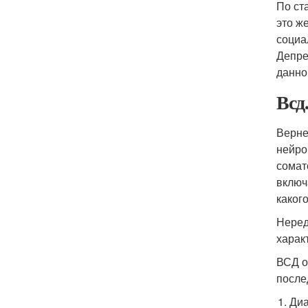
По ст
это ж
социа
Депре
данно
Всд
Верне
нейро
сомат
включ
каког
Неред
харак
ВСД о
после
Диа