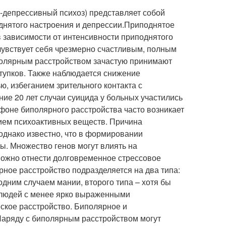
-депрессивный психоз) представляет собой
нятого настроения и депрессии.
Приподнятое
в зависимости от интенсивности приподнятого
 чувствует себя чрезмерно счастливым, полным
иполярным расстройством зачастую принимают
тупков. Также наблюдается снижение
, избеганием зрительного контакта с
ие 20 лет случаи суицида у больных участились
 фоне биполярного расстройства часто возникает
нием психоактивных веществ. Причина
однако известно, что в формировании
ры. Множество генов могут влиять на
ожно отнести долговременное стрессовое
рное расстройство подразделяется на два типа:
одним случаем мании, второго типа – хотя бы
 людей с менее ярко выраженными
кое расстройство. Биполярное и
Наряду с биполярным расстройством могут