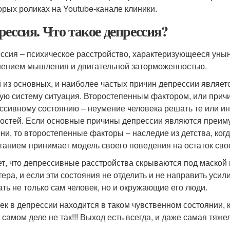
орых роликах на Youtube-канале клиники.
рессия. Что такое депрессия?
ссия – психическое расстройство, характеризующееся уныни
ением мышления и двигательной заторможенностью.
 из основных, и наиболее частых причин депрессии являет
ую систему ситуация. Второстепенным фактором, или причи
ссивному состоянию – неумение человека решать те или ин
остей. Если основные причины депрессии являются преим
ни, то второстепенные факторы – наследие из детства, когд
танием принимает модель своего поведения на остаток сво
т, что депрессивные расстройства скрываются под маской 
тера, и если эти состояния не отделить и не направить усил
ать не только сам человек, но и окружающие его люди.
ек в депрессии находится в таком чувственном состоянии, 
а самом деле не так!!! Выход есть всегда, и даже самая тяж