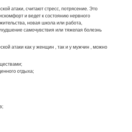
ой атаки, считают стресс, потрясение. Это
искомфорт и ведет к состоянию нервного
 жительства, новая школа или работа,
ухудшение самочувствия или тяжелая болезнь
ой атаки как у женщин , так и у мужчин , можно
ществами;
ценного отдыха;
в;