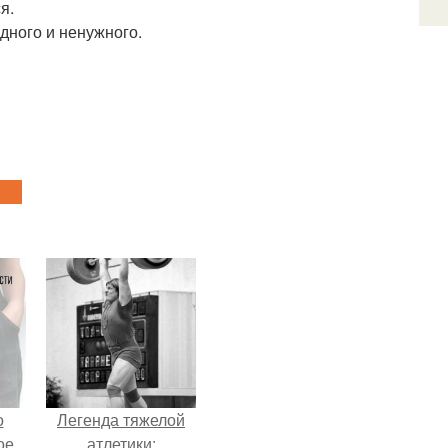
я.
едного и ненужного.
о
Легенда тяжелой
ое
атлетики: