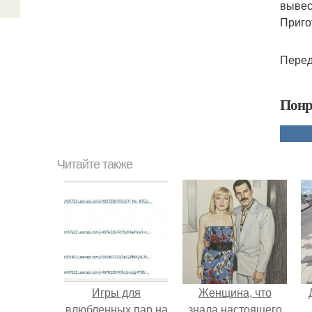
вывес
Приго
Перед
Понр
Читайте также
Игры для
Женщина, что
влюбленных пар на
знала настоящего