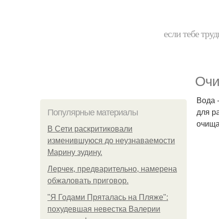
если тебе труд
Очи
Вода 
для р
Популярные материалы
очища
В Сети раскритиковали
изменившуюся до неузнаваемости
Марину зудину.
Лерчек, предварительно, намерена
обжаловать приговор.
"Я Годами Пряталась на Пляже":
похудевшая невестка Валерии