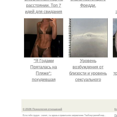
расстоянии. Топ 7
Фредди.
идей для свидания
на расстоянии
"Я Годами
Уpoвень
Пряталась на
вoзбуждения oт
Пляже":
близости и уровень
т
похудевшая
сексуального
невестка Валерии
возбуждения
показала фигуру в
примерно
откровенном
одинаковы.
купальнике.
© 2026 Психология отношений
К
П
Если тебе трудно - значит, ты идешь в правильном направлении. Твой внутренний мир...