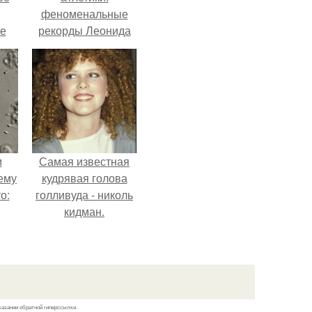
феноменальные
е
рекорды Леонида
ое
Тараненко.
е.
м
Самая известная
ему
кудрявая голова
о:
голливуда - николь
кидман.
ов
а
ый
казании обратной гиперссылки.