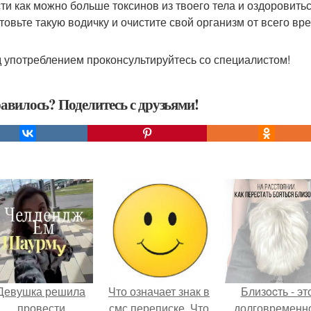
ти как можно больше токсинов из твоего тела и оздоровитьс
товьте такую водичку и очистите свой организм от всего вр
 употреблением проконсультируйтесь со специалистом!
авилось? Поделитесь с друзьями!
Девушка решила
Что означает знак в
Близocть - эт
провести
смс переписке. Что
долговременн