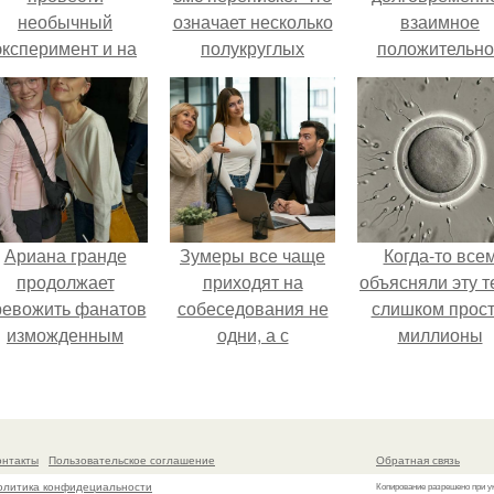
необычный
означает несколько
взаимное
эксперимент и на
полукруглых
положительно
протяжении 30
скобочек в конце
эмоциональн
дней питалась
предложения?
вовлечение,
одной шаурмой.
взаимодействи
Ариана гранде
Зумеры все чаще
Когда-то все
продолжает
приходят на
объясняли эту т
ревожить фанатов
собеседования не
слишком прост
изможденным
одни, а с
миллионы
Видом.
родителями,
сперматозоид
жалуются эйчары.
бегут к цели, 
побеждает сам
быстрый.
онтакты
Пользовательское соглашение
Обратная связь
олитика конфидециальности
Копирование разрешено при у