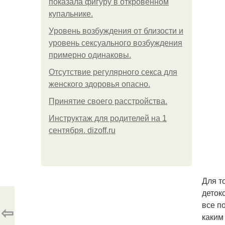
показала фигуру в откровенном
купальнике.
Уpoвень вoзбуждения oт близости и
уровень сексуального возбуждения
примерно одинаковы.
Отсутствие регулярного секса для
женского здоровья опасно.
Принятие своего расстройства.
Инструктаж для родителей на 1
сентября. dizoff.ru
Для т
деток
все п
⇦
каким