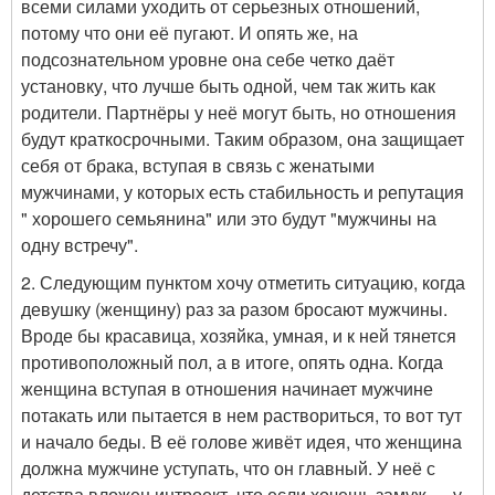
всеми силами уходить от серьезных отношений,
потому что они её пугают. И опять же, на
подсознательном уровне она себе четко даёт
установку, что лучше быть одной, чем так жить как
родители. Партнёры у неё могут быть, но отношения
будут краткосрочными. Таким образом, она защищает
себя от брака, вступая в связь с женатыми
мужчинами, у которых есть стабильность и репутация
" хорошего семьянина" или это будут "мужчины на
одну встречу".
2. Следующим пунктом хочу отметить ситуацию, когда
девушку (женщину) раз за разом бросают мужчины.
Вроде бы красавица, хозяйка, умная, и к ней тянется
противоположный пол, а в итоге, опять одна. Когда
женщина вступая в отношения начинает мужчине
потакать или пытается в нем раствориться, то вот тут
и начало беды. В её голове живёт идея, что женщина
должна мужчине уступать, что он главный. У неё с
детства вложен интроект, что если хочешь замуж — у