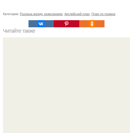
Категории:
Разница между нежеланием
,
Английский план
,
План по поимке
Читайте также
Игры для влюбленных пар на расстоянии. Топ 7 идей
для свидания на расстоянии