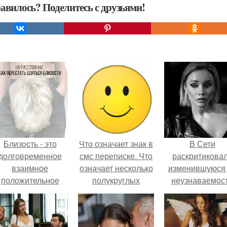
авилось? Поделитесь с друзьями!
Близocть - это
Что означает знак в
В Сети
долговременное
смс переписке. Что
раскритикова
взаимное
означает несколько
изменившуюся
положительное
полукруглых
неузнаваемос
эмоциональное
скобочек в конце
Марину зудину
вовлечение,
предложения?
взаимодействие.