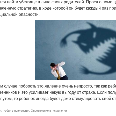
тся найти убежище в лице своих родителей. Прося о помощи
еленную стратегию, в ходе которой он будет каждый раз п
циальной опасности.
ом случае побороть это явление очень непросто, так как ре
венников и это усиливает некую выгоду от страха. Если по
 путем, то ребенок иногда будет даже стимулировать свой 
и:
Фобия в психологии
,
Определение в психологии