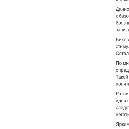
Данно
к баз
боязн
завис
Бихев
стиму
Остал
По мн
опред
Такой
понят
Разви
идея 
следс
негат
Ярким