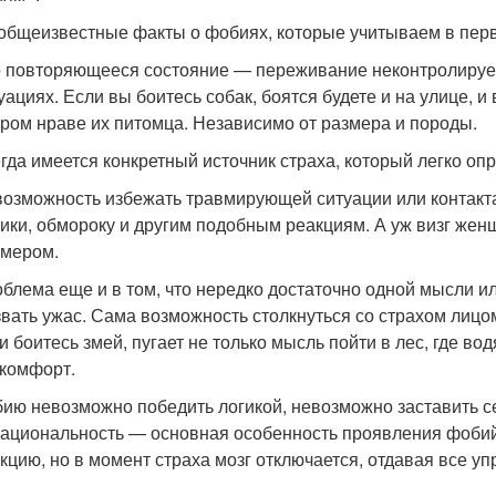
 общеизвестные факты о фобиях, которые учитываем в пер
 повторяющееся состояние — переживание неконтролируем
уациях. Если вы боитесь собак, боятся будете и на улице, 
ром нраве их питомца. Независимо от размера и породы.
гда имеется конкретный источник страха, который легко о
озможность избежать травмирующей ситуации или контакта
ики, обмороку и другим подобным реакциям. А уж визг же
мером.
блема еще и в том, что нередко достаточно одной мысли и
вать ужас. Сама возможность столкнуться со страхом лицо
и боитесь змей, пугает не только мысль пойти в лес, где в
комфорт.
ию невозможно победить логикой, невозможно заставить се
ациональность — основная особенность проявления фобий
кцию, но в момент страха мозг отключается, отдавая все у