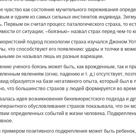
е чувство как состояние мучительного переживания опреде
овым и одним из самых сильных инстинктов индивида. Зигму
ь. Первым он считал процесс паталогического страха, то ес
имости от ситуации; «боязнью» назвал страх перед чем-то 
иористский подход психологии страха изучался Джоном Уо
лы, что способствуют его появлению: удары и толчки в моме
ьными он называл лишь их разные вариации.
ению ученого боязнь может быть, как врожденным, так и пр
еленным явлениям (огню, падению и т. д.) отсутствует, поэ
 вид образуется на базе негативного опыта, который был в
но, что большинство страхов у людей формируется во время
валась идея возникновения бихевиористского подхода и дру
оперантного обусловливания страхов показывала, что он мо
твии определенных событий в жизни человека. Подкрепление
ивное.
 примером позитивного подкрепления может быть ребенок, к