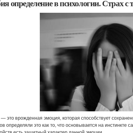
ия определение в психологии. Страх с 
 — это врожденная эмоция, которая способствует сохранени
ов определяли это как то, что основывается на инстинкте 
войств есть защитный характер данной эмоции.