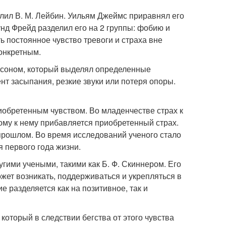
лил В. М. Лейбин. Уильям Джеймс приравнял его
нд Фрейд разделил его на 2 группы: фобию и
ть постоянное чувство тревоги и страха вне
конкретным.
тсоном, который выделял определенные
нт засыпания, резкие звуки или потеря опоры.
иобретенным чувством. Во младенчестве страх к
тому к нему прибавляется приобретенный страх.
 прошлом. Во время исследований ученого стало
 первого года жизни.
гими учеными, такими как Б. Ф. Скиннером. Его
жет возникать, поддерживаться и укрепляться в
 разделяется как на позитивное, так и
оторый в следствии бегства от этого чувства