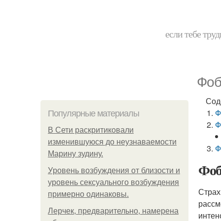
если тебе труд
Фоб
Сод
Ф
Популярные материалы
Ф
В Сети раскритиковали
изменившуюся до неузнаваемости
Ф
Марину зудину.
Фоб
Уpoвень вoзбуждения oт близости и
уровень сексуального возбуждения
Страх
примерно одинаковы.
рассм
Лерчек, предварительно, намерена
интен