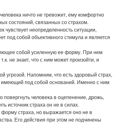
 человека ничто не тревожит, ему комфортно
ных состояний, связанных со страхом.
век чувствует неопределенность ситуации,
ет под собой объективного стимула и является
ляющее собой усиленную ее форму. При нем
к. не знает, что с ним может произойти, и
й угрозой. Напомним, что есть здоровый страх,
е имеющий под собой оснований. Именно с ним
 повергнуть человека в оцепенение, дрожь,
ть источник страха он не в силах.
форму страха, но выражается оно не в
вства. Его действия при этом не подчинены