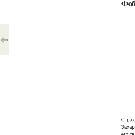
Фоб
⇦
Страх
Захар
его с