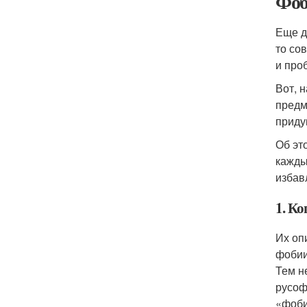
Фоб
Еще д
то со
и про
Вот, 
предм
приду
Об эт
кажды
избав
1. Ко
Их оп
фобии
Тем н
русоф
«фоби