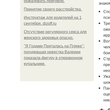
обжаловать приговор.
знако
Принятие своего расстройства.
Спо
пси
Инструктаж для родителей на 1
Тре
сентября. dizoff.ru
ожи
Отсутствие регулярного секса для
ирр
женского здоровья опасно.
Вол
"Я Годами Пряталась на Пляже":
чел
похудевшая невестка Валерии
бои
показала фигуру в откровенном
Стр
купальнике.
пре
нео
Ужа
шок
Пан
оце
ник