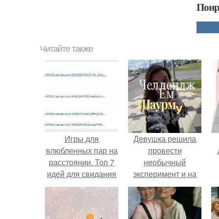
Понр
Читайте также
Игры для
Девушка решила
влюбленных пар на
провести
расстоянии. Топ 7
необычный
идей для свидания
эксперимент и на
на расстоянии
протяжении 30
дней питалась
одной шаурмой.