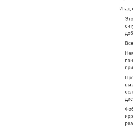
Итак,
Это
сит
доб
Все
Нев
пан
при
Про
выз
есл
дис
Фоб
ирр
реа