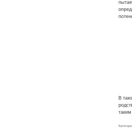
пытае
опред
потен
В так
родст
таким
Категори