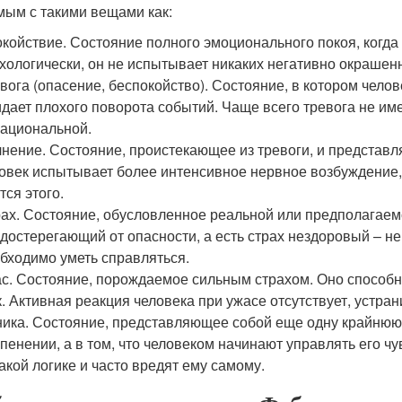
мым с такими вещами как:
койствие. Состояние полного эмоционального покоя, когда
хологически, он не испытывает никаких негативно окрашен
вога (опасение, беспокойство). Состояние, в котором чело
дает плохого поворота событий. Чаще всего тревога не име
ациональной.
нение. Состояние, проистекающее из тревоги, и представ
овек испытывает более интенсивное нервное возбуждение, т.
тся этого.
ах. Состояние, обусловленное реальной или предполагаемо
достерегающий от опасности, а есть страх нездоровый – н
бходимо уметь справляться.
с. Состояние, порождаемое сильным страхом. Оно способно
. Активная реакция человека при ужасе отсутствует, устрани
ика. Состояние, представляющее собой еще одну крайнюю 
пенении, а в том, что человеком начинают управлять его чу
акой логике и часто вредят ему самому.