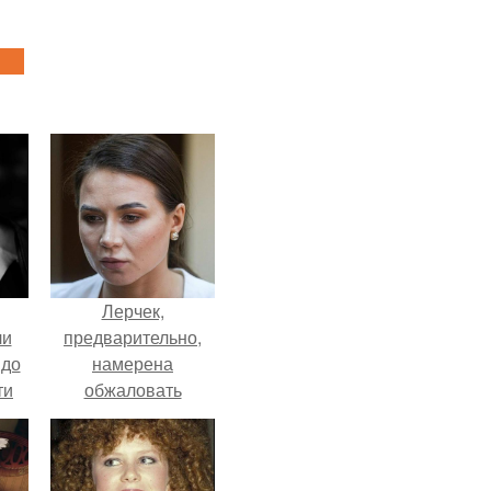
Лерчек,
ли
предварительно,
 до
намерена
ти
обжаловать
.
приговор.