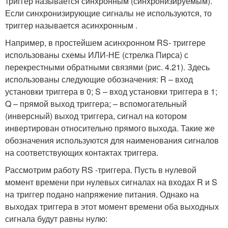
триггер называется синхронным (синхронизируемым).
Если синхронизирующие сигналы не используются, то
триггер называется асинхронным .
Например, в простейшем асинхронном RS- триггере
использованы схемы ИЛИ-НЕ (стрелка Пирса) с
перекрестными обратными связями (рис. 4.21). Здесь
использованы следующие обозначения: R – вход
установки триггера в 0; S – вход установки триггера в 1;
Q – прямой выход триггера;
– вспомогательный
(инверсный) выход триггера, сигнал на котором
инвертирован относительно прямого выхода. Такие же
обозначения используются для наименования сигналов
на соответствующих контактах триггера.
Рассмотрим работу RS -триггера. Пусть в нулевой
момент времени при нулевых сигналах на входах R и S
на триггер подано напряжение питания. Однако на
выходах триггера в этот момент времени оба выходных
сигнала будут равны нулю: