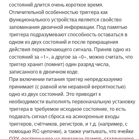
состояний длится очень короткое время.
Отличительной особенностью триггера как
функционального устройства является свойство
запоминания двоичной информации. Под памятью
триггера подразумевают способность оставаться в
одном из двух состояний и после прекращения
действия переключающего сигнала. Приняв одно из
состояний за «1», а другое за «0», можно считать, что
триггер хранит (помнит) один разряд числа,
записанного в двоичном коде.
При включении питания триггер непредсказуемо
принимает (с равной или неравной вероятностью)
одно из двух состояний. Это приводит к
необходимости выполнять первоначальную установку
триггера в требуемое исходное состояние, то есть
подавать сигнал сброса на асинхронные входы
триггеров, счётчиков, регистров, и т.д. (например, с
помощью RC-цепочки), а также учитывать, что ячейки
ОЗУ, построенного на триггерах (память статического