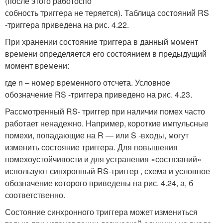
(после этого работоспо
собность триггера не теряется). Таблица состояний RS
-триггера приведена на рис. 4.22.
При хранении состояние триггера в данный момент
времени определяется его состоянием в предыдущий
момент времени:
где n – номер временного отсчета. Условное
обозначение RS -триггера приведено на рис. 4.23.
Рассмотренный RS- триггер при наличии помех часто
работает ненадежно. Например, короткие импульсные
помехи, попадающие на R — или S -входы, могут
изменить состояние триггера. Для повышения
помехоустойчивости и для устранения «состязаний»
используют синхронный RS-триггер , схема и условное
обозначение которого приведены на рис. 4.24, а, б
соответственно.
Состояние синхронного триггера может измениться