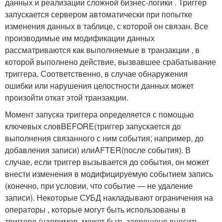
данных и реализации сложной бизнес-логики . Триггер
запускается сервером автоматически при попытке
изменения данных в таблице, с которой он связан. Все
производимые им модификации данных
рассматриваются как выполняемые в транзакции , в
которой выполнено действие, вызвавшее срабатывание
триггера. Соответственно, в случае обнаружения
ошибки или нарушения целостности данных может
произойти откат этой транзакции.
Момент запуска триггера определяется с помощью
ключевых слов
BEFORE
(триггер запускается до
выполнения связанного с ним события; например, до
добавления записи) или
AFTER
(после события). В
случае, если триггер вызывается до события, он может
внести изменения в модифицируемую событием запись
(конечно, при условии, что событие — не удаление
записи). Некоторые СУБД накладывают ограничения на
операторы , которые могут быть использованы в
триггере (например, может быть запрещено вносить