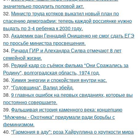
значительно продлить половой акт.
32.
Министр труда котяков выкатил новый план по
спасению демографии: теперь каждой россиянке нужно
выдать по 3-4 ребенка к 2030 году.
33.
Академик ран Геннадий Онищенко не смог сдать ЕГЭ
по просьбе министра просвещения.
34.
Ричард ГИР и Алехандра Силва отмечают 8 лет
семейной жизни.
35.
Редкий кадр со съёмок фильма "Они Сражались за
Родину", волгоградская область, 1974 год.
36.
Химия энергии и спокойствия внутри нас.
37.
"Годовщина", Валид эбейд.
38.
9 главных ошибок на первых свиданиях, которые вы
постоянно совершаете.
39.
Фальшивая история каменного века: концепцию
"Мужчины - Охотника" придумали ради борьбы с
феминизмом.
40.
"Гармония в аду": роза Хайруллина о хрупкости мира