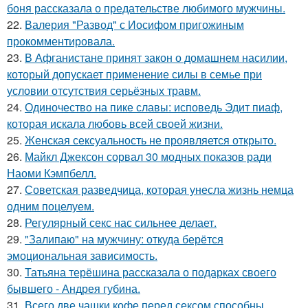
боня рассказала о предательстве любимого мужчины.
22.
Валерия "Развод" с Иосифом пригожиным
прокомментировала.
23.
В Афганистане принят закон о домашнем насилии,
который допускает применение силы в семье при
условии отсутствия серьёзных травм.
24.
Одиночество на пике славы: исповедь Эдит пиаф,
которая искала любовь всей своей жизни.
25.
Женская сексуальность не проявляется открыто.
26.
Майкл Джексон сорвал 30 модных показов ради
Наоми Кэмпбелл.
27.
Советская разведчица, которая унесла жизнь немца
одним поцелуем.
28.
Регулярный секс нас сильнее делает.
29.
"Залипаю" на мужчину: откуда берётся
эмоциональная зависимость.
30.
Татьяна терёшина рассказала о подарках своего
бывшего - Андрея губина.
31.
Всего две чашки кофе перед сексом способны