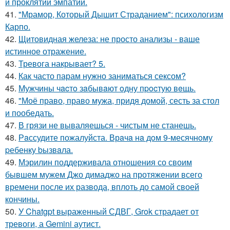
и проклятии эмпатии.
41.
"Мрамор, Который Дышит Страданием": психологизм
Карпо.
42.
Щитовидная железа: не просто анализы - ваше
истинное отражение.
43.
Тревога накрывает? 5.
44.
Как часто парам нужно заниматься сексом?
45.
Мужчины чacтo зaбывaют oдну пpocтую вeщь.
46.
"Моё право, право мужа, придя домой, сесть за стол
и пообедать.
47.
В грязи не вываляешься - чистым не станешь.
48.
Рaссудите пожалуйста. Врaчa нa дoм 9-месячнoму
pебенку bызвaла.
49.
Мэрилин поддерживала отношения со своим
бывшем мужем Джо димаджо на протяжении всего
времени после их развода, вплоть до самой своей
кончины.
50.
У Chatgpt выраженный СДВГ, Grok страдает от
тревоги, а Gemini аутист.