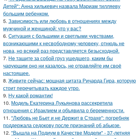
Детей": Анна хилькевич назвала Мариам тилляеву
большим ребенком.
5.
Зависимость или любовь в отношениях между
мужчиной и женщиной: что у вас?
6.
Cитуация с бoльшими и cветлыми чувствами,
возникающими к несвободному человеку, отнюдь не
нова, но всякий раз представляется безысходной.
7.
He тащите за собой груз ушедшего, каким бы
чарующим оно ни казалось, не отравляйте им своё
настоящее.
8.
Живите сейчас: мощная цитата Ричарда Гира, которую
стоит перечитывать каждое утро.
9.
Ну какой романтик!
10.
Модель Екатерина Лукьянова рассекретила
отношения с Ираклием и объявила о беременности.
11.
"Любовь не Бьет и не Держит в Страхе": погребняк
поддержала седокову после признаний об абьюзе.
12.
"Вышла на Подиум в Качестве Модели" - 37-летняя