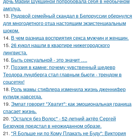
дочь Марии Шукшиной попробовала себя в необычном
амплуа.
13.
Рядовой семейный скандал в Белоруссии обернулся
для многодетного отца настоящим экзистенциальным
шоком.
14.
В чем разница восприятия секса мужчин и женщин.
15.
26 кукол нашли в квартире нижегородского
лингвиста.
16.
Быть сексуальной - это значит ….
17.
Поэзия в камне: почему чувственный шедевр
Теодора лундберга стал главным бьюти - трендом в
соцсетях!
18.
Роль мамы стифлера изменила жизнь дженнифер
кулидж навсегда.
19.
Эмпат говорит "Хватит": как эмоциональная граница
спасает жизнь.
20.
"Остался без Волос" - 52-летний актёр Сергей
Безруков предстал в неожиданном образе.
21.
"Я Больше ни по Кому Плакать не Буду": Виктория