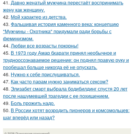
41.
Давно женатый мужчина перестаёт воспринимать
жену как женщину.
42.
Мой характер из детства.
43.
Фальшивая история каменного века: концепцию
"Мужчины - Охотника" придумали ради борьбы с
феминизмом.
44.
Любви все возрасты покорны!
45.
В 1973 году Амар бхарати принял необычное и
трудноосознаваемое решение: он поднял правую руку и
пообещал больше никогда её не опускать.
46.
Нужно к себе прислушиваться.
47.
Как часто парам нужно заниматься сексом?
48.
Элизабет смарт выбрала бодибилдинг спустя 20 лет
после нашумевшей трагедии с ее похищением.
49.
Боль прожить надо.
50.
В России хотят возродить пионеров и комсомольцев:
шаг вперёд или назад?
© 2026 Психология отношений