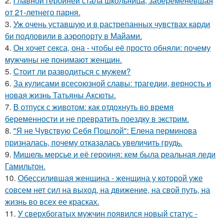
2.
Главной героиней стала школьница, забеременевшая
от 21-летнего парня.
3.
Уж очень уставшую и в растрепанных чувствах карди
би подловили в аэропорту в Майами.
4.
Он хочет секса, она - чтобы её просто обняли: почему
мужчины не понимают женщин.
5.
Стоит ли разводиться с мужем?
6.
За кулисами всесоюзной славы: трагедии, верность и
новая жизнь Татьяны Аксюты.
7.
В отпуск с животом: как отдохнуть во время
беременности и не превратить поездку в экстрим.
8.
"Я не Чувствую Себя Пошлой": Елена перминова
призналась, почему отказалась увеличить грудь.
9.
Мишель мерсье и её героиня: кем была реальная леди
Гамильтон.
10.
Обессилившая женщина - женщина у которой уже
совсем нет сил на выход, на движение, на свой путь, на
жизнь во всех ее красках.
11.
У сверхбогатых мужчин появился новый статус -