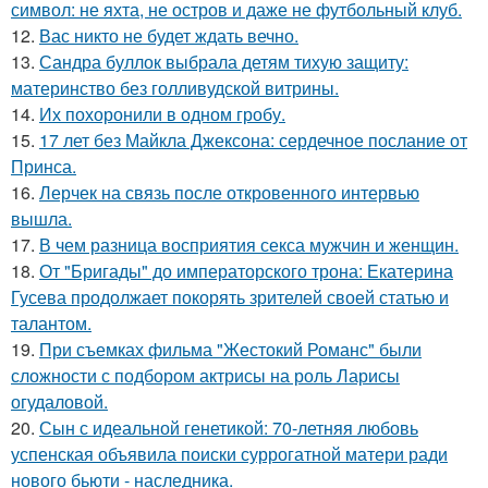
символ: не яхта, не остров и даже не футбольный клуб.
12.
Вас никто не будет ждать вечно.
13.
Сандра буллок выбрала детям тихую защиту:
материнство без голливудской витрины.
14.
Их похоронили в одном гробу.
15.
17 лет без Майкла Джексона: сердечное послание от
Принса.
16.
Лерчек на связь после откровенного интервью
вышла.
17.
В чем разница восприятия секса мужчин и женщин.
18.
От "Бригады" до императорского трона: Екатерина
Гусева продолжает покорять зрителей своей статью и
талантом.
19.
При съемках фильма "Жестокий Романс" были
сложности с подбором актрисы на роль Ларисы
огудаловой.
20.
Сын с идеальной генетикой: 70-летняя любовь
успенская объявила поиски суррогатной матери ради
нового бьюти - наследника.