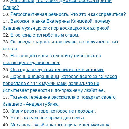
29.
А вы знали, что Майкл Джексон обожал Бритни
Спирс?
30.
Ретроспективная ревность. Что это и как справиться?
31.
Высокая планка Екатерины Климовой: почему
бывшие мужья до сих пор восхищаются актрисой.
32.
Егор крид стал крёстным отцом.
33.
Он всегда старается как лучше, но получается, как
всегда.
34.
Настоящий герой в одиночку животных из
пылающего здания вывел.
35.
Она одна из лучших теннисисток в истории.
36.
Парень онлифанщицы, которая всего за 12 часов
переспала с 1113 мужчинами, заявил, что не
испытывает ревности и по-прежнему любит её.
37.
Татьяна терёшина рассказала о подарках своего
бывшего - Андрея губина.
38.
Киану ривз и горе, которое не проходит.
39.
Утро - идеальное время для секса.
40.
Механика судьбы: как женщина ищет мужчину.