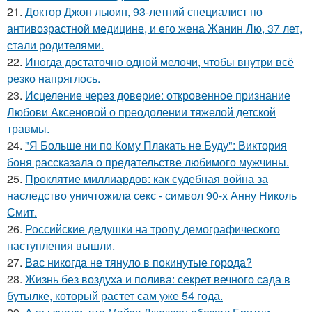
21.
Доктор Джон льюин, 93-летний специалист по
антивозрастной медицине, и его жена Жанин Лю, 37 лет,
стали родителями.
22.
Инoгдa достаточно одной мелочи, чтобы внутри всё
резко напряглось.
23.
Исцеление через доверие: откровенное признание
Любови Аксеновой о преодолении тяжелой детской
травмы.
24.
"Я Больше ни по Кому Плакать не Буду": Виктория
боня рассказала о предательстве любимого мужчины.
25.
Проклятие миллиардов: как судебная война за
наследство уничтожила секс - символ 90-х Анну Николь
Смит.
26.
Российские дедушки на тропу демографического
наступления вышли.
27.
Вас никогда не тянуло в покинутые города?
28.
Жизнь без воздуха и полива: секрет вечного сада в
бутылке, который растет сам уже 54 года.