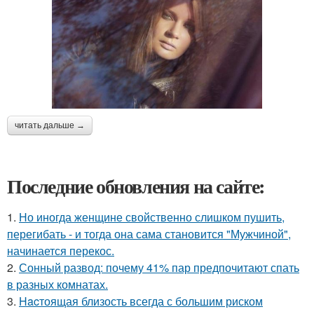
читать дальше →
Последние обновления на сайте:
1.
Но иногда женщине свойственно слишком пушить,
перегибать - и тогда она сама становится "Мужчиной",
начинается перекос.
2.
Сонный развод: почему 41% пар предпочитают спать
в разных комнатах.
3.
Hacтоящая близость всегда с большим риском