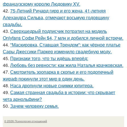
французскому королю Людовику XV.
42.
75-Летний Ричард гирр и его жена, 41-летняя
Алехандра Сильва, отмечают восьмую годовщину
свадьбы.
43.
Сверхщедрый подписчик потратил на модель
Onlyfans Софи Рейн $4, 7 млн и добился личной встречи.
44.
"Маскировка, Ставшая Трендом": как чёрное платье
Сары Джессики Паркер изменило свадебную моду.
45.
Признаки того, что ты идёшь вперёд:
46.
Любовь без ревности: как жила Наталья крачковская.
47.
Смотритель зоопарка в скопье и его подопечный
жираф покинули этот мир в один день.
48.
Наса дропнули новые снимки юпитера.
49.
Самая странная свадьба в истории: что скрывает
чета арнольфини?
50.
Зачем человеку семья.
© 2026 Психология отношений