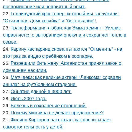
воспоминание или неприятный опыт.
22.
Голливудский кроссовер, который мы заслужили:
"Отчаянная Домохозяйка" и "бесстыдник"!
23.
Трансформация любви: как Эмма хеминг - Уиллис
справляется с выгоранием опекуна и сохраняет тепло в
семье.
24.
Карину каспарянц снова пытаются "Отменить" - на
этот раз за видео с ребёнком в зоопарке.
25.
Разрешили бить жену: Афганистан принял закон о
домашнем насилии.
26.
Матч века: как великие актеры "Ленкома" сорвали
аншлаг на футбольном стадионе.
27.
Объятие длиной в 3000 лет.
28.
Июль 2007 года.
29.
Болезнь и сохранение отношений.
30.
Почему мужчина не делает предложение?
31.
Филипп Киркоров рассказал, как воспитывает
самостоятельность у детей.