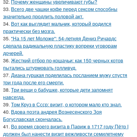
32.
Почему женщины увеличивают губы?
33.
Всего две чашки кофе перед сексом способны
значительно продлить половой акт.
34.
Вот как выглядит мальчик, который родился
практически без мозга.
35.
"На 15 лет Моложе": 54-летняя Дениз Ричардс
сделала радикальную пластику вопреки уговорам
дочерей.
36.
Жесткий отбор по-кошачьи: как 150 черных котов
пытались штурмовать голливуд.
37.
Диана гурцкая поделилась посланием мужу спустя
три года после его смерти.
38.
Три вещи о бабушке, которые дети запомнят
навсегда.
39.
Том Круз в Ссср: визит, о котором мало кто знал.
40.
Вдова поэта андрея Вознесенского Зоя
Богуславская скончалась.
41.
Во время своего визита в Париж в 1717 году Пётр I
должен был нанести визит вежливости семилетнему