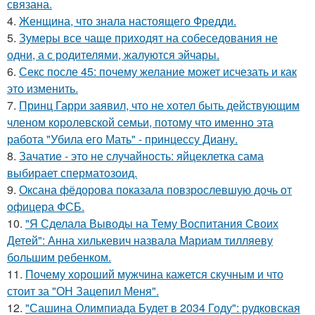
связана.
4.
Женщина, что знала настоящего Фредди.
5.
Зумеры все чаще приходят на собеседования не
одни, а с родителями, жалуются эйчары.
6.
Секс после 45: почему желание может исчезать и как
это изменить.
7.
Принц Гарри заявил, что не хотел быть действующим
членом королевской семьи, потому что именно эта
работа "Убила его Мать" - принцессу Диану.
8.
Зачатие - это не случайность: яйцеклетка сама
выбирает сперматозоид.
9.
Оксана фёдорова показала повзрослевшую дочь от
офицера ФСБ.
10.
"Я Сделала Выводы на Тему Воспитания Своих
Детей": Анна хилькевич назвала Мариам тилляеву
большим ребенком.
11.
Почему хороший мужчина кажется скучным и что
стоит за "ОН Зацепил Меня".
12.
"Сашина Олимпиада Будет в 2034 Году": рудковская