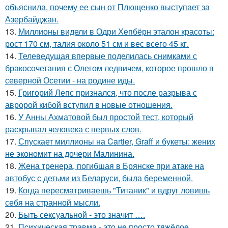
объяснила, почему ее сын от Плющенко выступает за
Азербайджан.
13.
Миллионы видели в Одри Хепбёрн эталон красоты:
рост 170 см, талия около 51 см и вес всего 45 кг.
14.
Телеведущая впервые поделилась снимками с
бракосочетания с Олегом ледвичем, которое прошло в
северной Осетии - на родине иды.
15.
Григорий Лепс признался, что после разрыва с
авророй кибой вступил в новые отношения.
16.
У Анны Ахматовой был простой тест, который
раскрывал человека с первых слов.
17.
Спускает миллионы на Cartier, Graff и букеты: жених
не экономит на дочери Малинина.
18.
Жена тренера, погибшая в Брянске при атаке на
автобус с детьми из Беларуси, была беременной.
19.
Когда пересматриваешь "Титаник" и вдруг ловишь
себя на странной мысли.
20.
Быть сексуальной - это значит ….
21.
Пcиxическая травма - это не просто тяжёлое