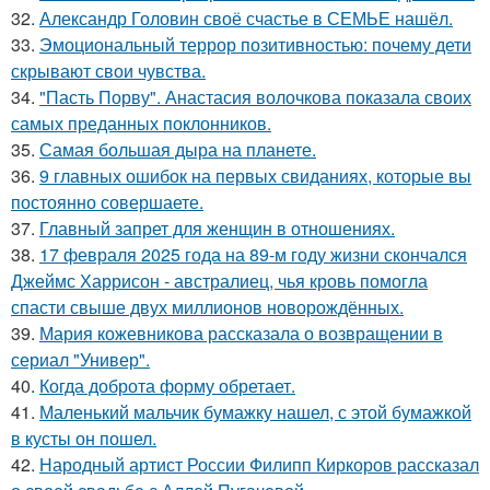
32.
Александр Головин своё счастье в СЕМЬЕ нашёл.
33.
Эмоциональный террор позитивностью: почему дети
скрывают свои чувства.
34.
"Пасть Порву". Анастасия волочкова показала своих
самых преданных поклонников.
35.
Самая большая дыра на планете.
36.
9 главных ошибок на первых свиданиях, которые вы
постоянно совершаете.
37.
Главный запрет для женщин в отношениях.
38.
17 февраля 2025 года на 89-м году жизни скончался
Джеймс Харрисон - австралиец, чья кровь помогла
спасти свыше двух миллионов новорождённых.
39.
Мария кожевникова рассказала о возвращении в
сериал "Универ".
40.
Когда доброта форму обретает.
41.
Маленький мальчик бумажку нашел, с этой бумажкой
в кусты он пошел.
42.
Народный артист России Филипп Киркоров рассказал