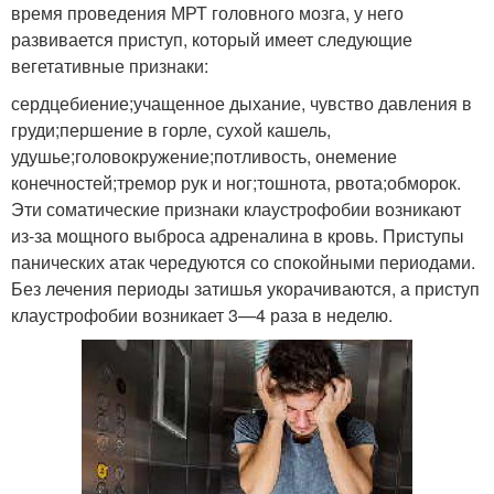
время проведения МРТ головного мозга, у него
развивается приступ, который имеет следующие
вегетативные признаки:
сердцебиение;учащенное дыхание, чувство давления в
груди;першение в горле, сухой кашель,
удушье;головокружение;потливость, онемение
конечностей;тремор рук и ног;тошнота, рвота;обморок.
Эти соматические признаки клаустрофобии возникают
из-за мощного выброса адреналина в кровь. Приступы
панических атак чередуются со спокойными периодами.
Без лечения периоды затишья укорачиваются, а приступ
клаустрофобии возникает 3—4 раза в неделю.