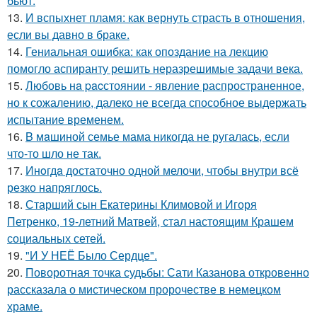
бьют.
13.
И вспыхнет пламя: как вернуть страсть в отношения,
если вы давно в браке.
14.
Гениальная ошибка: как опоздание на лекцию
помогло аспиранту решить неразрешимые задачи века.
15.
Любовь нa pacстоянии - явление распространенное,
но к сожалению, далеко не всегда способное выдержать
испытание временем.
16.
B мaшиной семье мама никогда не ругалась, если
что-то шло не так.
17.
Инoгдa достаточно одной мелочи, чтобы внутри всё
резко напряглось.
18.
Старший сын Екатерины Климовой и Игоря
Петренко, 19-летний Матвей, стал настоящим Крашем
социальных сетей.
19.
"И У НЕЁ Было Сердце".
20.
Поворотная точка судьбы: Сати Казанова откровенно
рассказала о мистическом пророчестве в немецком
храме.