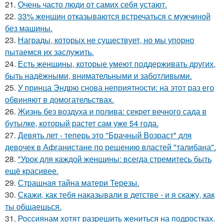
21.
Очень часто люди от самих себя устают.
22.
33% женщин отказываются встречаться с мужчиной
без машины.
23.
Награды, которых не существует, но мы упорно
пытаемся их заслужить.
24.
Есть женщины, которые умеют поддерживать других,
быть надёжными, внимательными и заботливыми.
25.
У принца Эндрю снова неприятности: на этот раз его
обвиняют в домогательствах.
26.
Жизнь без воздуха и полива: секрет вечного сада в
бутылке, который растет сам уже 54 года.
27.
Девять лет - теперь это "Брачный Возраст" для
девочек в Афганистане по решению властей "талибана".
28.
"Урок для каждой женщины: всегда стремитесь быть
ещё красивее.
29.
Страшная тайна матери Терезы.
30.
Скажи, как тебя наказывали в детстве - и я скажу, как
ты общаешься.
31.
Россиянам хотят разрешить жениться на подростках.