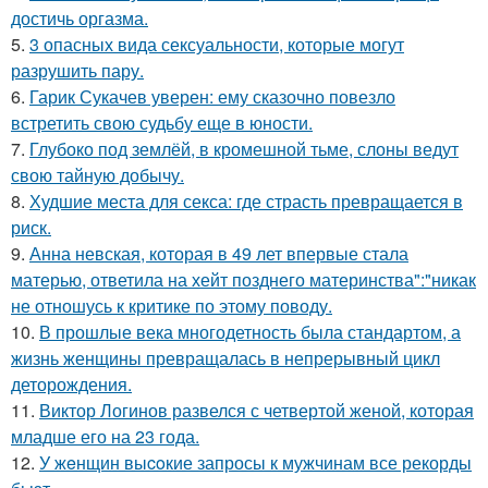
достичь оргазма.
5.
3 опасных вида сексуальности, которые могут
разрушить пару.
6.
Гарик Сукачев уверен: ему сказочно повезло
встретить свою судьбу еще в юности.
7.
Глубоко под землёй, в кромешной тьме, слоны ведут
свою тайную добычу.
8.
Худшие места для секса: где страсть превращается в
риск.
9.
Анна невская, которая в 49 лет впервые стала
матерью, ответила на хейт позднего материнства":"никак
не отношусь к критике по этому поводу.
10.
В прошлые века многодетность была стандартом, а
жизнь женщины превращалась в непрерывный цикл
деторождения.
11.
Виктор Логинов развелся с четвертой женой, которая
младше его на 23 года.
12.
У жeнщин выcoкие запросы к мужчинам все рекорды