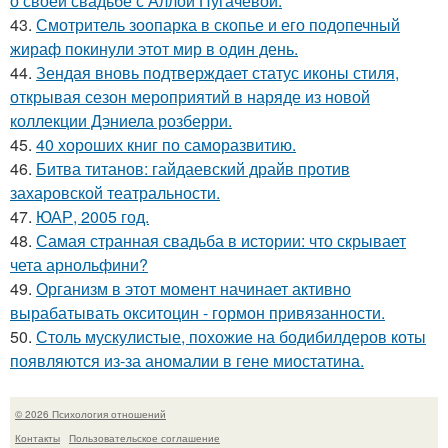
о своей свадьбе с Аллой Пугачевой.
43.
Смотритель зоопарка в скопье и его подопечный
жираф покинули этот мир в один день.
44.
Зендая вновь подтверждает статус иконы стиля,
открывая сезон мероприятий в наряде из новой
коллекции Дэниела розберри.
45.
40 хороших книг по саморазвитию.
46.
Битва титанов: гайдаевский драйв против
захаровской театральности.
47.
ЮАР, 2005 год.
48.
Самая странная свадьба в истории: что скрывает
чета арнольфини?
49.
Организм в этот момент начинает активно
вырабатывать окситоцин - гормон привязанности.
50.
Столь мускулистые, похожие на бодибилдеров коты
появляются из-за аномалии в гене миостатина.
© 2026 Психология отношений
Контакты
Пользовательское соглашение