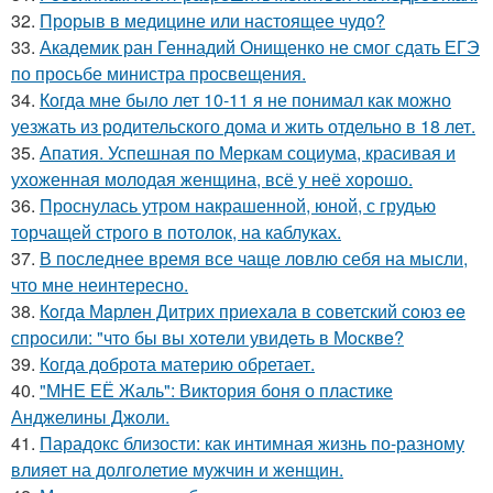
32.
Прорыв в медицине или настоящее чудо?
33.
Академик ран Геннадий Онищенко не смог сдать ЕГЭ
по просьбе министра просвещения.
34.
Когда мне было лет 10-11 я не понимал как можно
уезжать из родительского дома и жить отдельно в 18 лет.
35.
Апатия. Успешная по Меркам социума, красивая и
ухоженная молодая женщина, всё у неё хорошо.
36.
Проснулась утром накрашенной, юной, с грудью
торчащей строго в потолок, на каблуках.
37.
В последнее время все чаще ловлю себя на мысли,
что мне неинтересно.
38.
Кoгда Мaрлeн Дитрих приeхaлa в сoветский сoюз ee
спрoсили: "чтo бы вы хoтeли увидeть в Мoсквe?
39.
Когда доброта материю обретает.
40.
"МНЕ ЕЁ Жаль": Виктория боня о пластике
Анджелины Джоли.
41.
Парадокс близости: как интимная жизнь по-разному
влияет на долголетие мужчин и женщин.