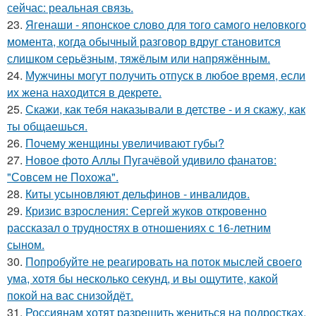
сейчас: реальная связь.
23.
Ягенаши - японское слово для того самого неловкого
момента, когда обычный разговор вдруг становится
слишком серьёзным, тяжёлым или напряжённым.
24.
Мужчины могут получить отпуск в любое время, если
их жена находится в декрете.
25.
Скажи, как тебя наказывали в детстве - и я скажу, как
ты общаешься.
26.
Почему женщины увеличивают губы?
27.
Новое фото Аллы Пугачёвой удивило фанатов:
"Совсем не Похожа".
28.
Киты усыновляют дельфинов - инвалидов.
29.
Кризис взросления: Сергей жуков откровенно
рассказал о трудностях в отношениях с 16-летним
сыном.
30.
Попробуйте не реагировать на поток мыслей своего
ума, хотя бы несколько секунд, и вы ощутите, какой
покой на вас снизойдёт.
31.
Россиянам хотят разрешить жениться на подростках.