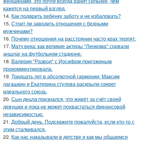
женщинами, это почти всегда ранит сильнее, чем
кажется на первый взгляд.
14.
Как подapить ребенку заботу и не избаловать?
15.
Стоит ли заводить отношения с бедными
мужчинами?
16.
Почему отношения на расстоянии часто крах терпят.
17.
Матч века: как великие актеры "Ленкома" сорвали
аншлаг на футбольном стадионе.
18.
Валерия "Развод" с Иосифом пригожиным
прокомментировала.
19.
Тридцать лет в абсолютной гармонии: Максим
лагашкин и Екатерина стулова раскрыли секрет
идеального союза.
20.
Сын децла признался, что живёт за счёт своей
девушки и пока не может похвастаться финансовой
независимостью.
21.
Добрый день. Подскaжите пожалуйста, если кто-то с
этим сталкивался.
22.
Как нас наказывали в детстве и как мы общаемся