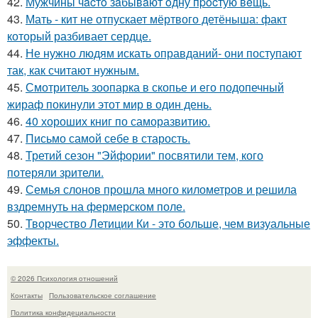
42.
Мужчины чacтo зaбывaют oдну пpocтую вeщь.
43.
Мать - кит не отпускает мёртвого детёныша: факт
который разбивает сердце.
44.
Не нужно людям искать оправданий- они поступают
так, как считают нужным.
45.
Смотритель зоопарка в скопье и его подопечный
жираф покинули этот мир в один день.
46.
40 хороших книг по саморазвитию.
47.
Письмо самoй себе в старость.
48.
Третий сезон "Эйфории" посвятили тем, кого
потеряли зрители.
49.
Семья слонов прошла много километров и решила
вздремнуть на фермерском поле.
50.
Творчество Летиции Ки - это больше, чем визуальные
эффекты.
© 2026 Психология отношений
Контакты
Пользовательское соглашение
Политика конфидециальности