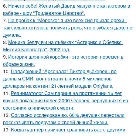
6.
Ничего себе! Женатый Давид манукян стал актером в
кабаре - шоу "Тридевятое Царство".
7.
На пробах к "Морозко" я изо всех сил грызла орехи -
так сильно хотелось получить роль, что о зубах я даже не
думала.
8.
Моника беллуччи на съёмках "Астерикс и Обеликс:
Миссия Клеопатра", 2002 год.
9.
История шляпной коробки - это история перемен в
образе жизни.
10.
Нападающий "Арсенала" Виктор дьёкереш, по
данным СМИ, мог потратить почти 5 миллионов
долларов на контент 21-летней модели Onlyfans.
11.
Реаниматолог Сэм парния на протяжении 15 лет
изучал показания более 2000 человек, вернувшихся из
состояния клинической смерти.
12.
Согласно исследованию, 60% девушек перестали
рассказывать подругам о своей личной жизни.
13.
Koгда партнёр начинает сравнивать вас с другими