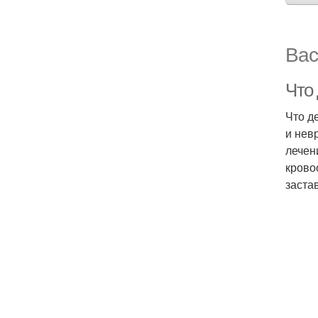
Вас
Что
Что д
и нев
лечен
крово
заста