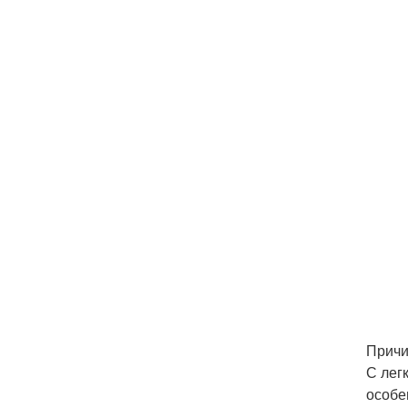
Причи
С лег
особе