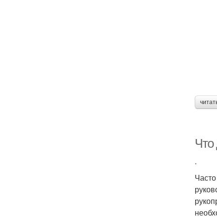
читат
Что 
.
Часто
руков
рукоп
необх