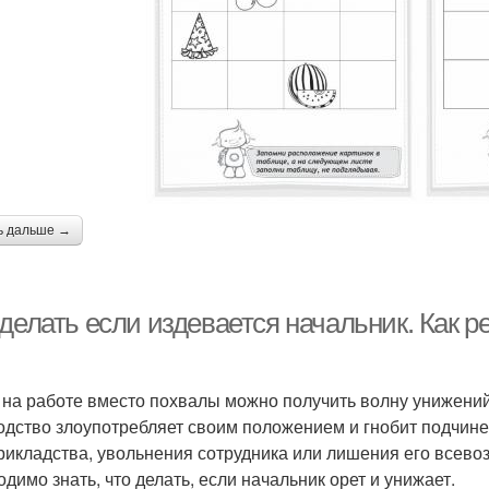
ь дальше →
делать если издевается начальник. Как р
 на работе вместо похвалы можно получить волну унижений
одство злоупотребляет своим положением и гнобит подчин
рикладства, увольнения сотрудника или лишения его всев
одимо знать, что делать, если начальник орет и унижает.