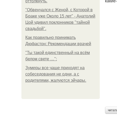
какие
оттолкнуть.
"Обвенчался с Женой, с Которой в
Браке уже Около 15 лет" - Анатолий
Цой удивил поклонников "тайной
свадьбой".
Как правильно принимать
Дюфастон: Рекомендации врачей
"Ты такой единственный на всём
белом свете …":
Зумеры все чаще приходят на
собеседования не одни, а с
родителями, жалуются эйчары.
читат