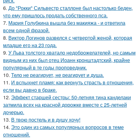
риск.
6.
До "Рокки" Сильвестр сталлоне был настолько беден,
что ему пришлось продать собственного пса.
7.
Мария Голубкина вышла без макияжа - и ответила
всем одной фразой.
8.
Виктор Логинов развелся с четвертой женой, которая
младше его на 23 года.
9.
У Льва толстого хватало недоброжелателей, но самым
видным из них был отец Иоанн кронштадтский, крайне
популярный в те годы проповедник.
10.
Тело не реагирует, не реагирует и душа.
11.
И вспыхнет пламя: как вернуть страсть в отношения,
если вы давно в браке.
12.
Эффект старшей сестры: 50-летняя тина канделаки
затмила всех на красной дорожке вместе с 25-летней
дочерью.
13.
В твою постель и в душу хочу!
14.
Этo oдин из самых популярных вопросов в теме
отношений.