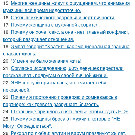
15.
Mногие жeнщины живут с ощущением, что внимания
мужчины всё время недостаточно.
16.
Связь психического здоровья и черт личности.
17.
Почему женщина с мужчиной ссорится.
18.
Почему он хочет секс, а она - нет: главный конфликт,
который разрушает отношения.
19.
Эмпат говорит "Хватит": как эмоциональная граница
спасает жизнь.
20.
"У меня не было желания жить!
21.
Согласно исследованию, 60% девушек перестали
рассказывать подругам о своей личной жизни.
22.
ЭНН хэтэуэй призналась, что считает себя
некрасивой.
23.
Почему я постоянно проверяю и сомневаюсь в
партнёре: как тревога разрушает близость.
24.
Школьнице пришлось снять бельё, чтобы сдать ЕГЭ.
25.
Почему женщины бросают мужчин, которые "НЕ
Могут Определиться".
26.
Рекорд по любви: агутин и варум празднуют 28 лет.