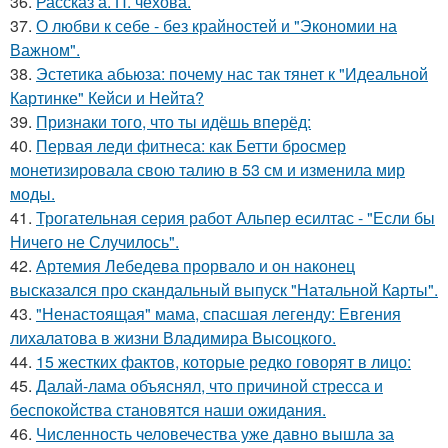
36.
Рассказ а. П. чехова.
37.
О любви к себе - без крайностей и "Экономии на
Важном".
38.
Эстетика абьюза: почему нас так тянет к "Идеальной
Картинке" Кейси и Нейта?
39.
Признаки того, что ты идёшь вперёд:
40.
Первая леди фитнеса: как Бетти бросмер
монетизировала свою талию в 53 см и изменила мир
моды.
41.
Трогательная серия работ Альпер есилтас - "Если бы
Ничего не Случилось".
42.
Артемия Лебедева прорвало и он наконец
высказался про скандальный выпуск "Натальной Карты".
43.
"Ненастоящая" мама, спасшая легенду: Евгения
лихалатова в жизни Владимира Высоцкого.
44.
15 жестких фактов, которые редко говорят в лицо:
45.
Далай-лама объяснял, что причиной стресса и
беспокойства становятся наши ожидания.
46.
Численность человечества уже давно вышла за