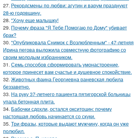
27.
Рекордсмены по любви: агутин и варум празднуют
28-ю годовщину.
28.
"Хочу еще малышку!
29.
Почему фраза "Я Тебе Помогаю по Дому" убивает
брак?
30.
"Опубликовала Снимок с Возлюбленным" - 47-летняя
Ирина пегова выложила совместную фотографию со
своим молодым избранником.
31.
Семь способов сформировать умонастроение,
которое принесет вам счастье и душевное спокойствие.
32.
Животных фаина Георгиевна раневская любила
беззаветно.
33.
На руку 37-летнего пациента пятигорской больницы
упала бетонная плита.
34.
Бабочки сдохли, остался окситоцин: почему
настоящая любовь начинается со скуки.
35.
Три фразы, которые выдают мужчину, когда он уже
полюбил.