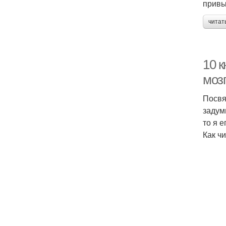
привы
читат
10 к
мозг
Посвя
задум
то я е
Как ч