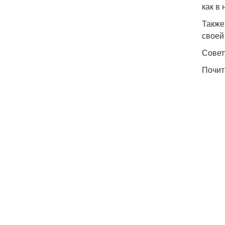
как в
Также
своей
Совет
Почит