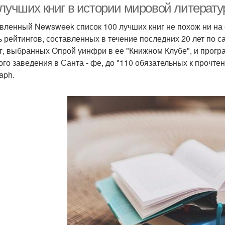
 лучших книг в истории мировой литерат
вленный Newsweek список 100 лучших книг не похож ни на о
ь рейтингов, составленных в течение последних 20 лет по 
иг, выбранных Опрой уинфри в ее "Книжном Клубе", и прогр
ого заведения в Санта - фе, до "110 обязательных к прочтен
aph.