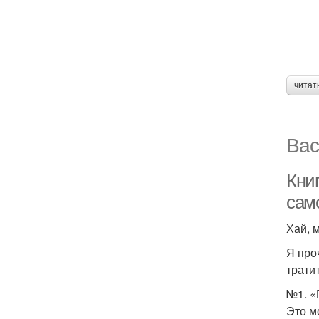
читат
Вас
Кни
сам
Хай, м
Я про
трати
№1. «
Это м