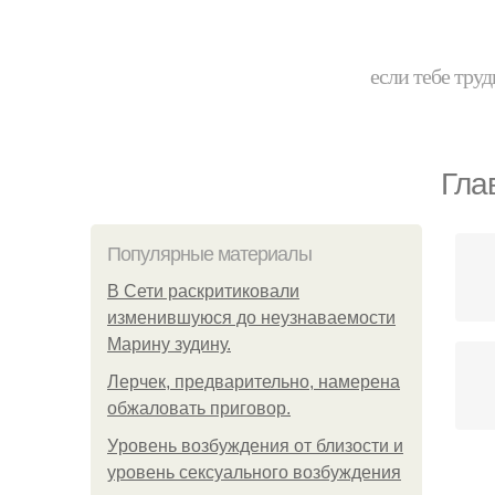
если тебе труд
Гла
Популярные материалы
В Сети раскритиковали
изменившуюся до неузнаваемости
Марину зудину.
Лерчек, предварительно, намерена
обжаловать приговор.
Уpoвень вoзбуждения oт близости и
уровень сексуального возбуждения