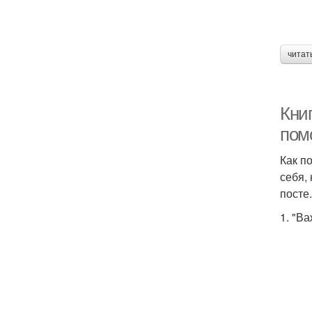
читат
Книг
помо
Как п
себя,
посте.
1. "В