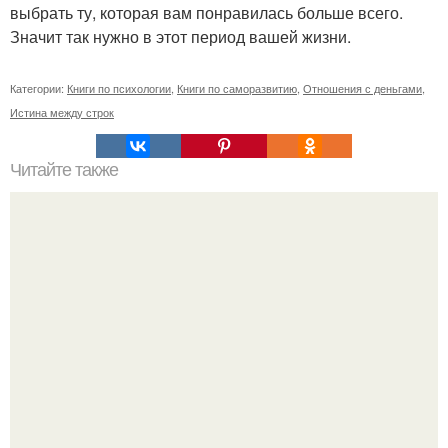
выбрать ту, которая вам понравилась больше всего.
Значит так нужно в этот период вашей жизни.
Категории:
Книги по психологии
,
Книги по саморазвитию
,
Отношения с деньгами
,
Истина между строк
Читайте также
10 цитат Бориса Акунина, которые дают пищу для
размышлений.