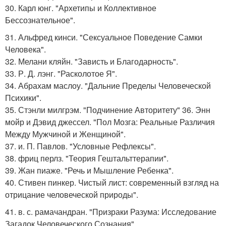
30. Карл юнг. "Архетипы и Коллективное
Бессознательное".
31. Альфред кинси. "Сексуальное Поведение Самки
Человека".
32. Мелани кляйн. "Зависть и Благодарность".
33. Р. Д. лэнг. "Расколотое Я".
34. Абрахам маслоу. "Дальние Пределы Человеческой
Психики".
35. Стэнли милгрэм. "Подчинение Авторитету" 36. Энн
мойр и Дэвид джессел. "Пол Мозга: Реальные Различия
Между Мужчиной и Женщиной".
37. и. П. Павлов. "Условные Рефлексы".
38. фриц перлз. "Теория Гештальттерапии".
39. Жан пиаже. "Речь и Мышление Ребенка".
40. Стивен пинкер. Чистый лист: современный взгляд на
отрицание человеческой природы".
41. в. с. рамачандран. "Призраки Разума: Исследование
Загадок Человеческого Сознания".