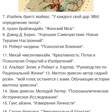
7. Изабель бриггс майерс. "У каждого свой дар. Mbti:
определение типов".
8. луанн брайзендайн. "Женский Мозг".
9. Дэвид Д. Бернс. "Хорошее Самочувствие: Новая
Терапия Настроений".
10. Роберт чалдини. "Психология Влияния".
11. Михай чиксентмихайи. "Креативность: Поток и
Психология Открытий и Изобретений".
12. Альберт Эллис и Роберт а. Харпер. "Руководство по
Рациональной Жизни" 13. Милтон эриксон автор сидней
розен . "мой голос останется с вами. Обучающие истории
милтона эриксона".
14. Эрик эриксон. Молодой Лютер. "Психоаналитическое
Историческое Исследование".
15. Ганс айзенк. "Измерения Личности".
16. Сюзан форуард. "Эмоциональный Шантаж".