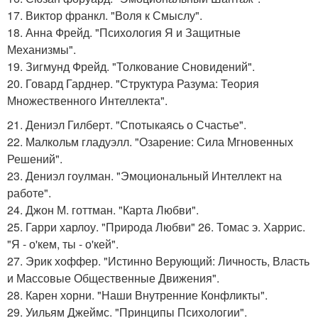
17. Виктор франкл. "Воля к Смыслу".
18. Анна Фрейд. "Психология Я и Защитные
Механизмы".
19. Зигмунд Фрейд. "Толкование Сновидений".
20. Говард Гарднер. "Структура Разума: Теория
Множественного Интеллекта".
21. Дениэл Гилберт. "Спотыкаясь о Счастье".
22. Малкольм гладуэлл. "Озарение: Сила Мгновенных
Решений".
23. Дениэл гоулман. "Эмоциональный Интеллект на
работе".
24. Джон М. готтман. "Карта Любви".
25. Гарри харлоу. "Природа Любви" 26. Томас э. Харрис.
"Я - о'кем, ты - о'кей".
27. Эрик хоффер. "Истинно Верующий: Личность, Власть
и Массовые Общественные Движения".
28. Карен хорни. "Наши Внутренние Конфликты".
29. Уильям Джеймс. "Принципы Психологии".