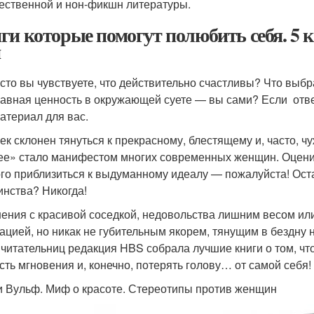
ественной и нон-фикшн литературы.
ги которые помогут полюбить себя. 5 к
я
асто вы чувствуете, что действительно счастливы? Что выб
лавная ценность в окружающей суете — вы сами? Если отве
материал для вас.
ек склонен тянуться к прекрасному, блестящему и, часто, ч
ее» стало манифестом многих современных женщин. Оценива
го приблизиться к выдуманному идеалу — пожалуйста! Оста
инства? Никогда!
ения с красивой соседкой, недовольства лишним весом ил
ацией, но никак не губительным якорем, тянущим в бездну
 читательниц редакция HBS собрала лучшие книги о том, что
сть мгновения и, конечно, потерять голову… от самой себя!
 Вульф. Миф о красоте. Стереотипы против женщин