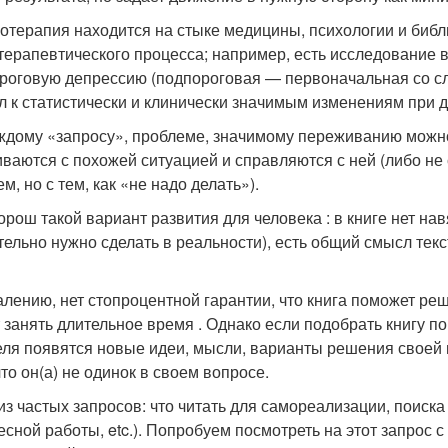
отерапия находится на стыке медицины, психологии и библи
терапевтического процесса; например, есть исследование 
роговую депрессию (подпороговая — первоначальная со с
л к статистически и клинически значимым изменениям при 
ждому «запросу», проблеме, значимому переживанию можно 
иваются с похожей ситуацией и справляются с ней (либо не
м, но с тем, как «не надо делать»).
орош такой вариант развития для человека : в книге нет нав
тельно нужно сделать в реальности), есть общий смысл текст
алению, нет стопроцентной гарантии, что книга поможет ре
 занять длительное время . Однако если подобрать книгу по
еля появятся новые идеи, мысли, варианты решения своей
что он(а) не одинок в своем вопросе.
из частых запросов: что читать для самореализации, поиска 
есной работы, etc.). Попробуем посмотреть на этот запрос 