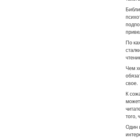
Библи
психо
подпо
приве
По ка
сталк
чтение
Чем х
обяза
свое.
К сож
может
читат
того, 
Один 
интер