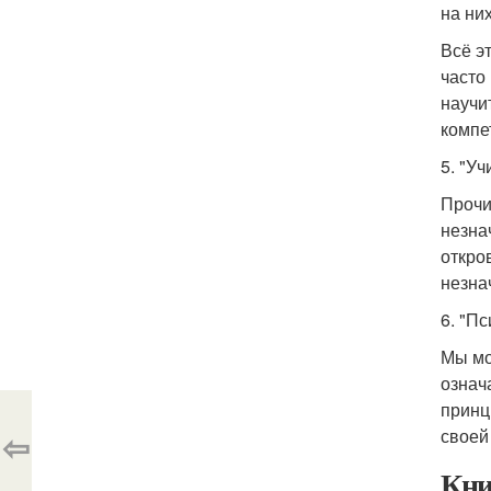
на ни
Всё э
часто
научи
компе
5. "У
Прочи
незна
откро
незна
6. "П
Мы мо
означ
принц
⇦
своей
Кни