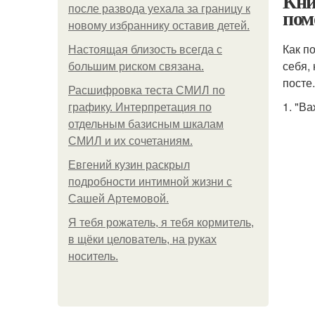
Кни
после развода уехала за границу к
пом
новому избраннику оставив детей.
Как п
Hacтоящая близость всегда с
себя,
большим риском связана.
посте.
Расшифровка теста СМИЛ по
1. "В
графику. Интерпретация по
отдельным базисным шкалам
СМИЛ и их сочетаниям.
Евгений кузин раскрыл
подробности интимной жизни с
Сашей Артемовой.
Я тебя рожатель, я тебя кормитель,
в щёки целователь, на руках
носитель.