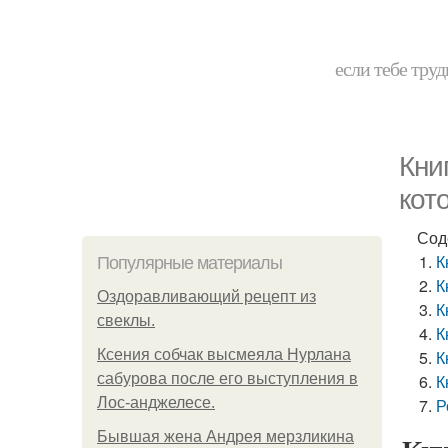
если тебе труд
Кни
кот
Сод
К
Популярные материалы
К
Оздоравливающий рецепт из
К
свеклы.
К
Ксения собчак высмеяла Нурлана
К
сабурова после его выступления в
К
Лос-анджелесе.
Р
Бывшая жена Андрея мерзликина