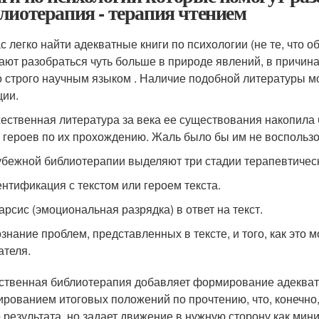
лиотерапия - терапия чтением
 легко найти адекватные книги по психологии (не те, что об
ают разобраться чуть больше в природе явлений, в причина
о строго научным языком . Наличие подобной литературы м
ции.
ественная литература за века ее существования накопила 
 героев по их прохождению. Жаль было бы им не воспользо
убежной библиотерапии выделяют три стадии терапевтическ
нтификация с текстом или героем текста.
арсис (эмоциональная разрядка) в ответ на текст.
знание проблем, представленных в тексте, и того, как это
ателя.
ственная библиотерапия добавляет формирование адекватн
рованием итоговых положений по прочтению, что, конечно,
о результата, но задает движение в нужную сторону как мин