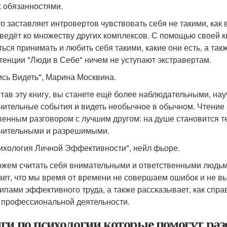
х обязанностями.
то заставляет интровертов чувствовать себя не такими, как
 ведёт ко множеству других комплексов. С помощью своей 
ться принимать и любить себя такими, какие они есть, а та
тенции "Люди в Себе" ничем не уступают экстравертам.
чись Видеть", Марина Москвина.
тав эту книгу, вы станете ещё более наблюдательными, нау
чительные события и видеть необычное в обычном. Чтение к
венным разговором с лучшим другом: на душе становится те
чительными и разрешимыми.
сихология Личной Эффективности", нейл фьоре.
жем считать себя внимательными и ответственными людьм
ает, что мы время от времени не совершаем ошибок и не в
ипами эффективного труда, а также рассказывает, как справ
 профессиональной деятельности.
ги по психологии которые помогут разоб