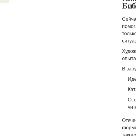
Биб
Сейчас
помог
тольк
ситуа
Худож
опыта
В зар
Иде
Кат
Осо
чит
Отече
форми
таког