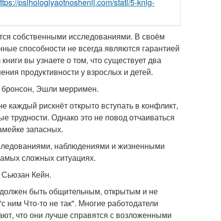
ttps://psihologiyaotnoshenij.com/stati/5-knig-
ается собственными исследованиями. В своём
нные способности не всегда являются гарантией
 книги вы узнаете о том, что существует два
шения продуктивности у взрослых и детей.
по бронсон, Эшли мерримен.
е каждый рискнёт открыто вступать в конфликт,
е трудности. Однако это не повод отчаиваться
камейке запасных.
сследованиями, наблюдениями и жизненными
 самых сложных ситуациях.
, Сьюзан Кейн.
 должен быть общительным, открытым и не
с ним Что-то не так". Многие работодатели
ают, что они лучше справятся с возложенными