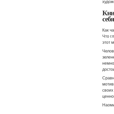
худож
Кни
себ
Как ч
Что г
этот 
Челов
зелен
немно
досто
Сравн
мотив
своих
ценно
Наоми