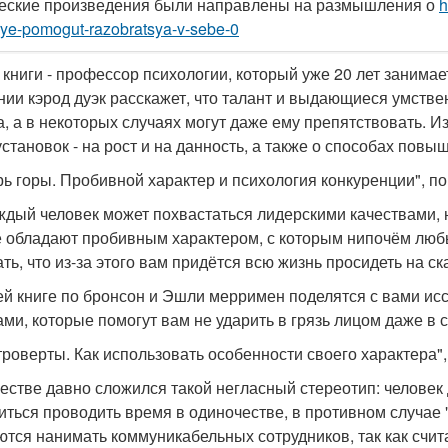
еские произведения были направлены на размышления о
h
rye-pomogut-razobratsya-v-sebe-0
 книги - профессор психологии, который уже 20 лет заним
нии кэрод дуэк расскажет, что талант и выдающиеся умстве
а, а в некоторых случаях могут даже ему препятствовать. Из
установок - на рост и на данность, а также о способах повы
арь горы. Пробивной характер и психология конкуренции", 
ждый человек может похвастаться лидерскими качествами, н
е обладают пробивным характером, с которым нипочём любы
ать, что из-за этого вам придётся всю жизнь просидеть на с
ей книге по бронсон и Эшли мерримен поделятся с вами и
ами, которые помогут вам не ударить в грязь лицом даже в
нтроверты. Как использовать особенности своего характера"
естве давно сложился такой негласный стереотип: человек
иться проводить время в одиночестве, в противном случае "
ются нанимать коммуникабельных сотрудников, так как счит