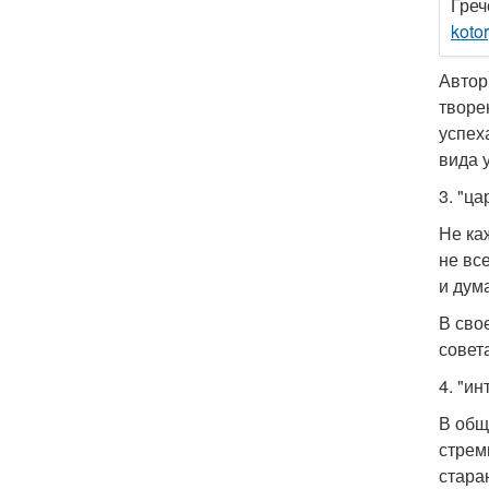
Греч
koto
Автор
творе
успех
вида 
3. "ц
Не ка
не вс
и дум
В сво
совет
4. "и
В общ
стрем
стара