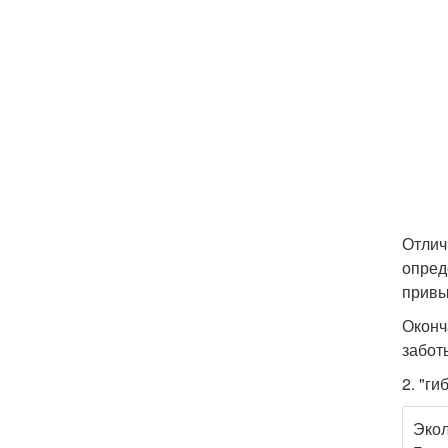
Отлич
опред
привы
Оконч
забот
2. "г
Экол