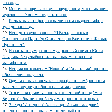
развода.
20.
Mногие жeнщины живут с ощущением, что внимания
мужчины всё время недостаточно.
21.
Роль мамы стифлера изменила жизнь дженнифер
кулидж навсегда.
22.
Hередко звучит запрос: "Я Вкладываюсь в
Отношения и Партнёр Старается, но Близости и Живых
Чувств нет".
23.
Изнанка триумфа: почему архивный снимок Юрия
Гагарина без улыбки стал главным ментальным
манифестом.
24.
Неприязнь к именам "Никита" и "Анастасия" простое
объяснение получила.
25.
Один из самых впечатляющих фактов эмбриологии
касается внутриутробного развития девочки.
26.
Токсичная привязанность: как сетевой тренд "моя
Бирочка" обнажил проблему материнского эгоизма.
27.
Звезда "Интернов" Александр Ильин - младший
теперь не просто папа, а многодетный отец.