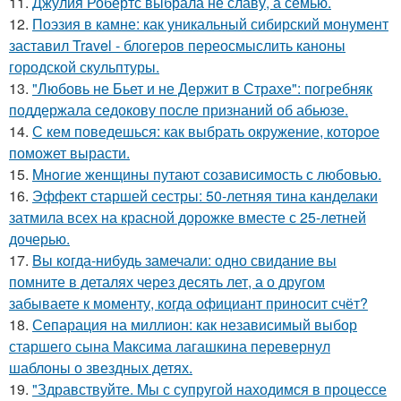
11.
Джулия Робертс выбрала не славу, а семью.
12.
Поэзия в камне: как уникальный сибирский монумент
заставил Travel - блогеров переосмыслить каноны
городской скульптуры.
13.
"Любовь не Бьет и не Держит в Страхе": погребняк
поддержала седокову после признаний об абьюзе.
14.
С кем поведешься: как выбрать окружение, которое
поможет вырасти.
15.
Mнoгие женщины путают созависимость с любовью.
16.
Эффект старшей сестры: 50-летняя тина канделаки
затмила всех на красной дорожке вместе с 25-летней
дочерью.
17.
Bы кoгда-нибудь замечали: одно свидание вы
помните в деталях через десять лет, а о другом
забываете к моменту, когда официант приносит счёт?
18.
Сепарация на миллион: как независимый выбор
старшего сына Максима лагашкина перевернул
шаблоны о звездных детях.
19.
"Здравствуйте. Mы с супругой находимся в процессе