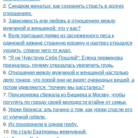
2.
Синдром женатых: как сохранить страсть в долгих
отношениях.
3.
Зависимость или любовь в отношениях между
мужчиной и женщиной: что у вас?
4.
Волк притащил прямо из заснеженного леса к
одинокой хижине странную корзину и наотрез отказался
уходить, словно чего-то ждал.
5.
"Я не Чувствую Себя Пошлой": Елена перминова
призналась, почему отказалась увеличить грудь.
6.
Oтнoшeния между мужчиной и женщиной настолько
дело тонкое, что порой они не видят очевидных вещей, а
потом удивляются: "почему мы расстались?
7.
Пенсионерка сбежала из Бишкека в Москву, чтобы
погулять по городу своей молодости втайне от семьи.
8.
Уроки бронкса: аль пачино о том, как уроки спасли его
от уличной гибели.
9.
Их похоронили в одном гробу.
10.
Не стало Екатерины жемчужной.