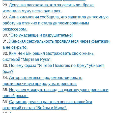
28.
Девушка рассказала, что за десять лет брака
изменила мужу всего один раз.
29.
Анна хилькевич сообщила, что защитила дипломную
работу на отлично и стала дипломированным
режиссером.
30.
"Это ужасающе и разрушительно!
31.
Женская сексуальность проявляется через фантазии,
а не открыто.
32.
Ким Чен Ын решил застраховать свою жизнь
системой "Мёртвая Рука".
33.
Почему фраза "Я Тебе Помогаю по Дому" убивает
брак?
34.
Автор стремился продемонстрировать
противоречивую природу материнства.
35.
Не успел утихнуть развод - а джигану уже приписали
новый роман.
36.
Сарик андреасян раскрыл весь оставшийся
актерский состав "Войны и Мира".