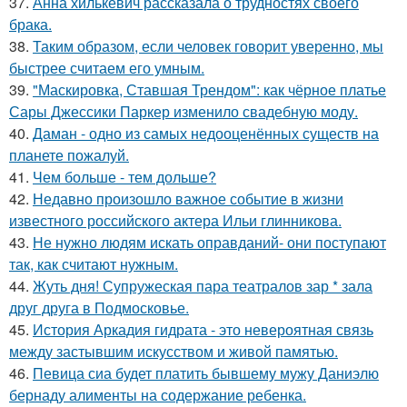
37.
Анна хилькевич рассказала о трудностях своего
брака.
38.
Таким образом, если человек говорит уверенно, мы
быстрее считаем его умным.
39.
"Маскировка, Ставшая Трендом": как чёрное платье
Сары Джессики Паркер изменило свадебную моду.
40.
Даман - одно из самых недооценённых существ на
планете пожалуй.
41.
Чем больше - тем дольше?
42.
Недавно произошло важное событие в жизни
известного российского актера Ильи глинникова.
43.
Не нужно людям искать оправданий- они поступают
так, как считают нужным.
44.
Жуть дня! Супружеская пара театралов зар * зала
друг друга в Подмосковье.
45.
История Аркадия гидрата - это невероятная связь
между застывшим искусством и живой памятью.
46.
Певица сиа будет платить бывшему мужу Даниэлю
бернаду алименты на содержание ребенка.