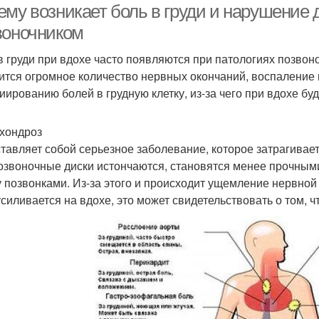
ему возникает боль в груди и нарушение
воночником
в груди при вдохе часто появляются при патологиях позвоно
ится огромное количество нервных окончаний, воспаление 
иированию болей в грудную клетку, из-за чего при вдохе буд
хондроз
тавляет собой серьезное заболевание, которое затрагивает
звоночные диски истончаются, становятся менее прочными,
 позвонками. Из-за этого и происходит ущемление нервной 
усиливается на вдохе, это может свидетельствовать о том, 