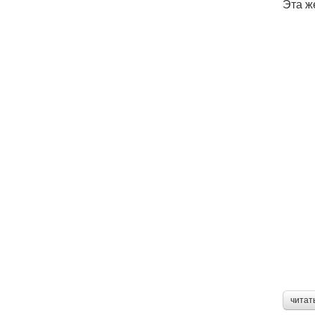
Эта ж
читат