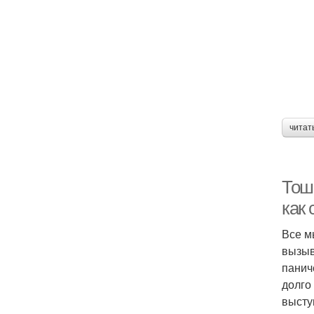
читат
Тош
как 
Все м
вызыв
панич
долго
высту