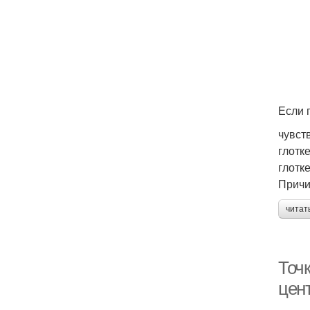
Если 
чувст
глотк
глотке
Причи
читат
Точ
цент