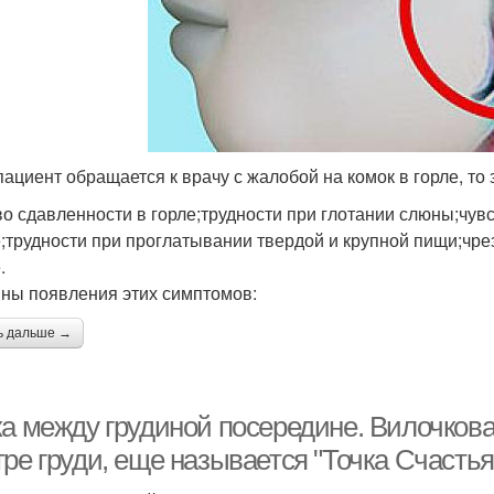
пациент обращается к врачу с жалобой на комок в горле, т
во сдавленности в горле;трудности при глотании слюны;чув
е;трудности при проглатывании твердой и крупной пищи;чр
.
ны появления этих симптомов:
ь дальше →
ка между грудиной посередине. Вилочкова
ре груди, еще называется "Точка Счастья