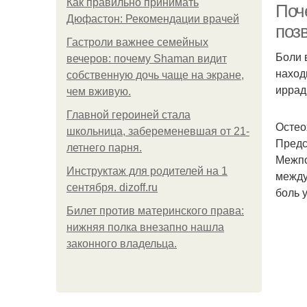
Как правильно принимать
Поч
Дюфастон: Рекомендации врачей
поз
Гастроли важнее семейных
Боли 
вечеров: почему Shaman видит
наход
собственную дочь чаще на экране,
иррад
чем вживую.
Главной героиней стала
Остео
школьница, забеременевшая от 21-
Предс
летнего парня.
Межпо
Инструктаж для родителей на 1
между
сентября. dizoff.ru
боль 
Билет против материнского права:
нижняя полка внезапно нашла
законного владельца.