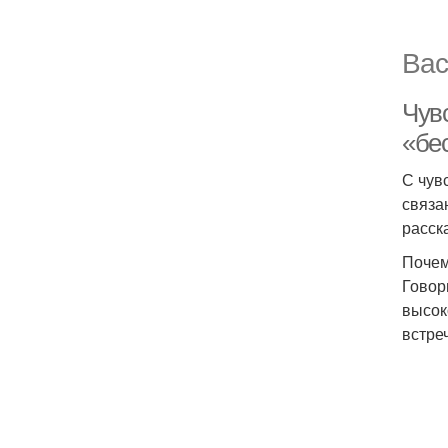
Вас
Чувс
«бес
С чув
связа
расск
Почем
Говор
высок
встре