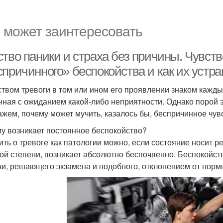
 может заинтересовать
тво паники и страха без причины. Чувств
причинного» беспокойства и как их устр
ством тревоги в том или ином его проявлении знаком кажды
нная с ожиданием какой-либо неприятности. Однако порой э
ажем, почему может мучить, казалось бы, беспричинное чувс
у возникает постоянное беспокойство?
ить о тревоге как патологии можно, если состояние носит р
ой степени, возникает абсолютно беспочвенно. Беспокойс
чи, решающего экзамена и подобного, отклонением от норм