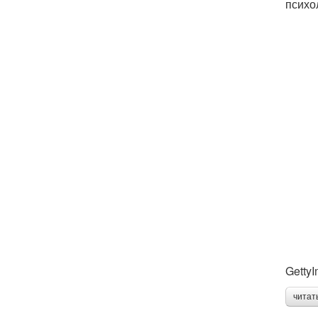
психо
Getty
читат