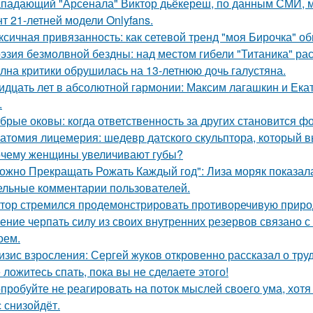
падающий "Арсенала" Виктор дьёкереш, по данным СМИ, мо
нт 21-летней модели Onlyfans.
ксичная привязанность: как сетевой тренд "моя Бирочка" о
эзия безмолвной бездны: над местом гибели "Титаника" ра
лна критики обрушилась на 13-летнюю дочь галустяна.
идцать лет в абсолютной гармонии: Максим лагашкин и Ека
.
брые оковы: когда ответственность за других становится фо
атомия лицемерия: шедевр датского скульптора, который в
чему женщины увеличивают губы?
ожно Прекращать Рожать Каждый год": Лиза моряк показала 
ельные комментарии пользователей.
тор стремился продемонстрировать противоречивую приро
ение черпать силу из своих внутренних резервов связано
оем.
изис взросления: Сергей жуков откровенно рассказал о тру
 ложитесь спать, пока вы не сделаете этого!
пробуйте не реагировать на поток мыслей своего ума, хотя 
с снизойдёт.