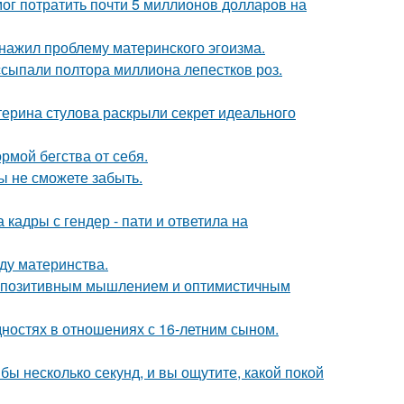
г потратить почти 5 миллионов долларов на
бнажил проблему материнского эгоизма.
ссыпали полтора миллиона лепестков роз.
терина стулова раскрыли секрет идеального
рмой бегства от себя.
ы не сможете забыть.
кадры с гендер - пати и ответила на
ду материнства.
 с позитивным мышлением и оптимистичным
дностях в отношениях с 16-летним сыном.
бы несколько секунд, и вы ощутите, какой покой