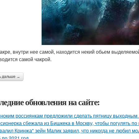
 чакре, внутри нее самой, находится некий обьем выделяемо
водится самой чакрой.
ь дальше →
ледние обновления на сайте:
ноким россиянкам предложили сделать пятницу выходным 
сионерка сбежала из Бишкека в Москву, чтобы погулять по 
валил Кринжа" зейн Малик заявил, что никогда не любил м
 по 2021 год.