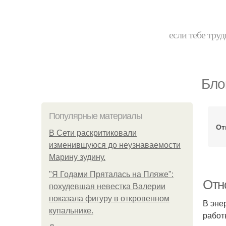
если тебе труд
Бло
Популярные материалы
От
В Сети раскритиковали
изменившуюся до неузнаваемости
Марину зудину.
"Я Годами Пряталась на Пляже":
Отно
похудевшая невестка Валерии
показала фигуру в откровенном
В эне
купальнике.
работ