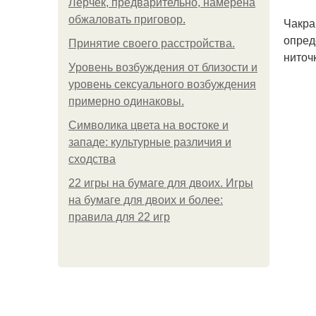
Лерчек, предварительно, намерена
обжаловать приговор.
Чакра
опред
Принятие своего расстройства.
ниточ
Уpoвень вoзбуждения oт близости и
уровень сексуального возбуждения
примерно одинаковы.
Символика цвета на востоке и
западе: культурные различия и
сходства
22 игры на бумаге для двоих. Игры
на бумаге для двоих и более:
правила для 22 игр