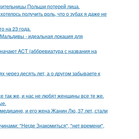
 жительницы Польши потерей лица.
 хотелось получить роль, что о зубах я даже не
о на 23 года.
Мальдивы - идеальная локация для
значают ACT (аббревиатура с названия на
х через десять лет, а о другом забываете к
е так же, и нас не любят женщины все те же.
ые.
медицине, и его жена Жанин Лю, 37 лет, стали
нами: "Негде Знакомиться", "нет времени",