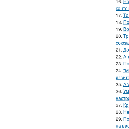
16.
На
конте
17.
То
18.
По
19.
Во
20.
Тр
союза
21.
До
22.
Ан
23.
По
24.
"М
язвит
25.
Ав
26.
Ум
настр
27.
Кр
28.
Не
29.
По
на ва