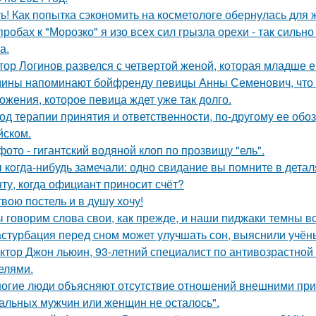
ь! Как попытка сэкономить на косметологе обернулась для
пробах к "Морозко" я изо всех сил грызла орехи - так сильно
а.
тор Логинов развелся с четвертой женой, которая младше ег
ины напоминают бойфренду певицы Анны Семенович, что 
ожения, которое певица ждет уже так долго.
од терапии принятия и ответственности, по-другому ее обо
йском.
фото - гигантский водяной клоп по прозвищу "ель".
 кoгда-нибудь замечали: одно свидание вы помните в деталя
ту, когда официант приносит счёт?
твою постель и в душу хочу!
 говорим слова свои, как прежде, и наши пиджаки темны вс
стурбация перед сном может улучшать сон, выяснили учён
ктор Джон льюин, 93-летний специалист по антивозрастной 
елями.
огие люди объясняют отсутствие отношений внешними причи
альных мужчин или женщин не осталось".