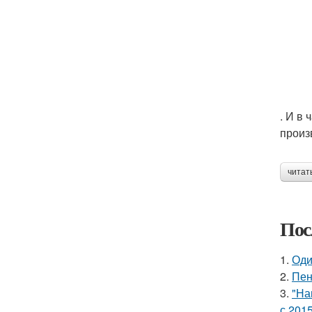
. И в
произ
читат
Пос
1.
Оди
2.
Пен
3.
"На
с 2015