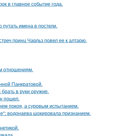
рок в главное событие года.
о путать имена в постели.
стреч принц Чарльз повел ее к алтарю.
ым отношениям.
Анной Панкратовой.
 брать в руки оружие.
н пошел.
нем покоя, а суровым испытанием.
е": водонаева шокировала признанием.
нетикой.
звaла.