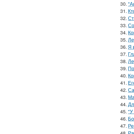
30.
"А
31.
Кт
32.
Ст
33.
Со
34.
Ко
35.
Ле
36.
Я 
37.
Гл
38.
Ле
39.
По
40.
Ко
41.
Ег
42.
Са
43.
Ма
44.
Дл
45.
"У
46.
Бо
47.
Ре
48.
Рa