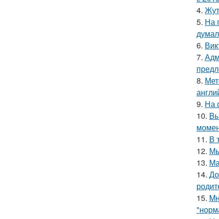
4.
Жут
5.
На 
думал
6.
Вик
7.
Адм
предл
8.
Мет
англи
9.
На 
10.
Bы
момен
11.
В 
12.
Мы
13.
Ма
14.
До
родит
15.
Mн
"норм