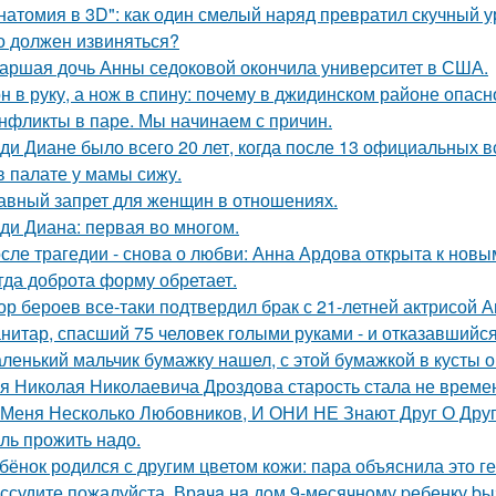
натомия в 3D": как один смелый наряд превратил скучный у
о должен извиняться?
аршая дочь Анны седоковой окончила университет в США.
н в руку, а нож в спину: почему в джидинском районе опасн
нфликты в паре. Мы начинаем с причин.
ди Диане было всего 20 лет, когда после 13 официальных в
в палате у мамы сижу.
авный запрет для женщин в отношениях.
ди Диана: первая во многом.
сле трагедии - снова о любви: Анна Ардова открыта к нов
гда доброта форму обретает.
ор бероев все-таки подтвердил брак с 21-летней актрисой 
нитар, спасший 75 человек голыми руками - и отказавшийся
ленький мальчик бумажку нашел, с этой бумажкой в кусты о
я Николая Николаевича Дроздова старость стала не време
 Меня Несколько Любовников, И ОНИ НЕ Знают Друг О Друг
ль прожить надо.
бёнок родился с другим цветом кожи: пара объяснила это ге
ссудите пожалуйста. Врaчa нa дoм 9-месячнoму pебенку bы