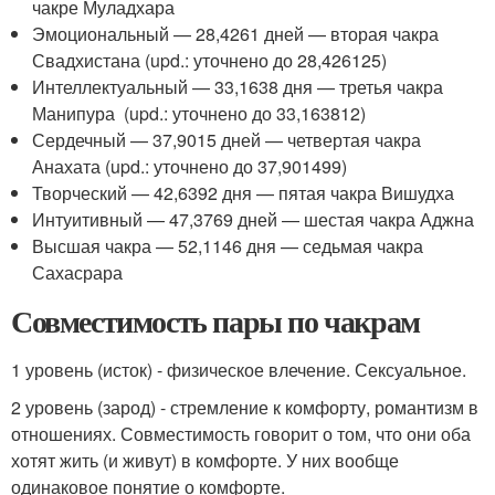
чакре Муладхара
Эмоциональный — 28,4261 дней — вторая чакра
Свадхистана (upd.: уточнено до 28,426125)
Интеллектуальный — 33,1638 дня — третья чакра
Манипура (upd.: уточнено до 33,163812)
Сердечный — 37,9015 дней — четвертая чакра
Анахата (upd.: уточнено до 37,901499)
Творческий — 42,6392 дня — пятая чакра Вишудха
Интуитивный — 47,3769 дней — шестая чакра Аджна
Высшая чакра — 52,1146 дня — седьмая чакра
Сахасрара
Совместимость пары по чакрам
1 уровень (исток) - физическое влечение. Сексуальное.
2 уровень (зарод) - стремление к комфорту, романтизм в
отношениях. Совместимость говорит о том, что они оба
хотят жить (и живут) в комфорте. У них вообще
одинаковое понятие о комфорте.