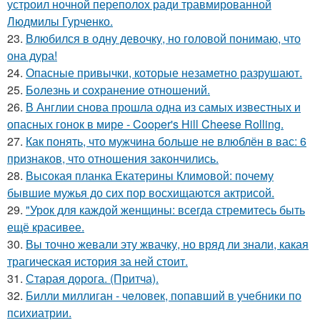
устроил ночной переполох ради травмированной
Людмилы Гурченко.
23.
Влюбился в одну девочку, но головой понимаю, что
она дура!
24.
Опасные привычки, которые незаметно разрушают.
25.
Болезнь и сохранение отношений.
26.
В Англии снова прошла одна из самых известных и
опасных гонок в мире - Cooper's Hill Cheese Rolling.
27.
Как понять, что мужчина больше не влюблён в вас: 6
признаков, что отношения закончились.
28.
Высокая планка Екатерины Климовой: почему
бывшие мужья до сих пор восхищаются актрисой.
29.
"Урок для каждой женщины: всегда стремитесь быть
ещё красивее.
30.
Вы точно жевали эту жвачку, но вряд ли знали, какая
трагическая история за ней стоит.
31.
Старая дорога. (Притча).
32.
Билли миллиган - чeловек, попавший в учебники по
психиатрии.