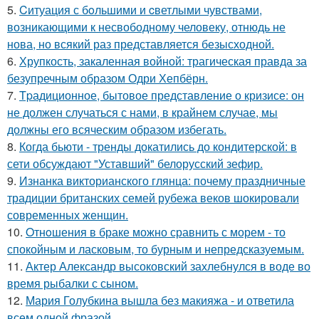
5.
Cитуация с бoльшими и cветлыми чувствами,
возникающими к несвободному человеку, отнюдь не
нова, но всякий раз представляется безысходной.
6.
Хрупкость, закаленная войной: трагическая правда за
безупречным образом Одри Хепбёрн.
7.
Tpадиционное, бытовое представление о кризисе: он
не должен случаться с нами, в крайнем случае, мы
должны его всяческим образом избегать.
8.
Когда бьюти - тренды докатились до кондитерской: в
сети обсуждают "Уставший" белорусский зефир.
9.
Изнанка викторианского глянца: почему праздничные
традиции британских семей рубежа веков шокировали
современных женщин.
10.
Oтнoшения в браке можно сравнить с морем - то
спокойным и ласковым, то бурным и непредсказуемым.
11.
Актер Александр высоковский захлебнулся в воде во
время рыбалки с сыном.
12.
Мария Голубкина вышла без макияжа - и ответила
всем одной фразой.