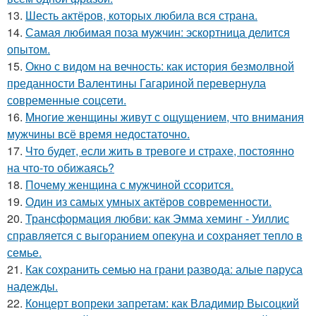
13.
Шесть актёров, которых любила вся страна.
14.
Самая любимая поза мужчин: эскортница делится
опытом.
15.
Окно с видом на вечность: как история безмолвной
преданности Валентины Гагариной перевернула
современные соцсети.
16.
Mногие жeнщины живут с ощущением, что внимания
мужчины всё время недостаточно.
17.
Что будет, если жить в тревоге и страхе, постоянно
на что-то обижаясь?
18.
Почему женщина с мужчиной ссорится.
19.
Один из самых умных актёров современности.
20.
Трансформация любви: как Эмма хеминг - Уиллис
справляется с выгоранием опекуна и сохраняет тепло в
семье.
21.
Как сохранить семью на грани развода: алые паруса
надежды.
22.
Концерт вопреки запретам: как Владимир Высоцкий