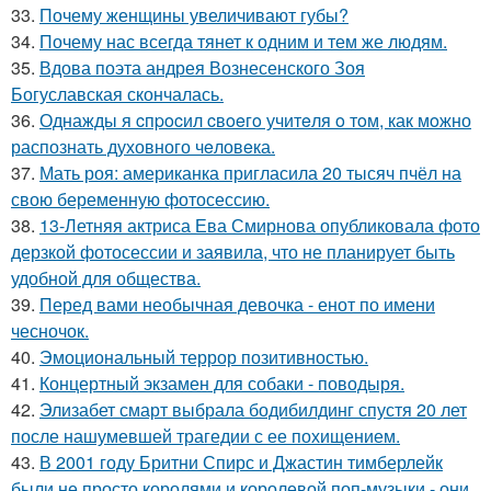
33.
Почему женщины увеличивают губы?
34.
Почему нас всегда тянет к одним и тем же людям.
35.
Вдова поэта андрея Вознесенского Зоя
Богуславская скончалась.
36.
Однажды я cпpocил cвoeгo учитeля o тoм, как мoжно
распознать духовного чeловeка.
37.
Мать роя: американка пригласила 20 тысяч пчёл на
свою беременную фотосессию.
38.
13-Летняя актриса Ева Смирнова опубликовала фото
дерзкой фотосессии и заявила, что не планирует быть
удобной для общества.
39.
Перед вами необычная девочка - енот по имени
чесночок.
40.
Эмоциональный террор позитивностью.
41.
Концертный экзамен для собаки - поводыря.
42.
Элизабет смарт выбрала бодибилдинг спустя 20 лет
после нашумевшей трагедии с ее похищением.
43.
В 2001 году Бритни Спирс и Джастин тимберлейк
были не просто королями и королевой поп-музыки - они