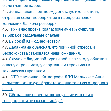
были главной парой.
44.
Зендая вновь подтверждает статус иконы стиля,
открывая сезон мероприятий в наряде из новой
коллекции Дэниела розберри.
45.
Тихий час против храпа: почему 41% супругов
выбирают раздельные спальни.
46.
Высокий IQ = одиночество?
47.
Далай-лама объяснял, что причиной стресса и
беспокойства становятся наши ожидания.
48.
Случай с Людмилой турищевой в 1975 году обнажил
опасную грань между спортивным героизмом и
техническим провалом.
49.
"ЭТО Настоящая Катастрофа ДЛЯ Мальчика": Анна
хилькевич критикует Арарата кещяна за отказ от родного
сына.
50.
Сбежавшие невесты: шокирующие истории о
звёздах, так и не сказавших "да".