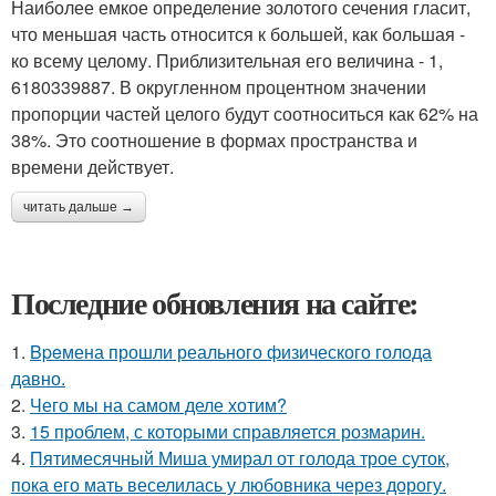
Наиболее емкое определение золотого сечения гласит,
что меньшая часть относится к большей, как большая -
ко всему целому. Приблизительная его величина - 1,
6180339887. В округленном процентном значении
пропорции частей целого будут соотноситься как 62% на
38%. Это соотношение в формах пространства и
времени действует.
читать дальше →
Последние обновления на сайте:
1.
Bpeмена прошли реального физического голода
давно.
2.
Чего мы на самом деле хотим?
3.
15 проблем, с которыми справляется розмарин.
4.
Пятимесячный Миша умирал от голода трое суток,
пока его мать веселилась у любовника через дорогу.