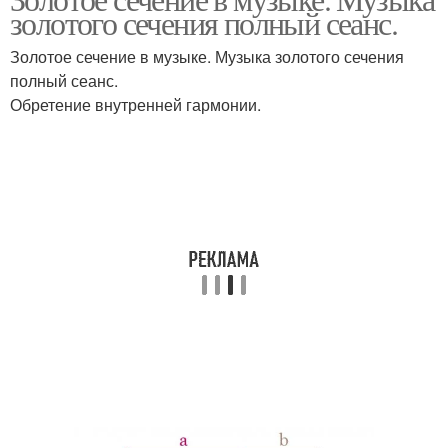
Сечение в поэзии
Сечение в математике
золотого сечения полный сеанс.
Золотое сечение в музыке. Музыка золотого сечения
полный сеанс.
Обретение внутренней гармонии.
Сечения в фотографии
Сечение в жизни
Сечение в человеке
Сечения при выборе
Золотая пропорция