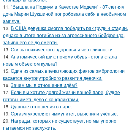
11.
"Вышла на Подиум в Качестве Модели" - 37-летняя
дочь Марии Шукшиной попробовала себя в необычном
амплуа.
12.
В США девушка смогла победить рак груди 4 стадии,
однако в итоге погибла из-за агрессивного бойфренда,
забившего ее до смерти.
13.
Связь психического здоровья и черт личности.
14.
Анатомический шик: почему обувь - стопа стала
новым объектом культа?
15.
Один из самых впечатляющих фактов эмбриологии
касается внутриутробного развития девочки.
16.
Зачем мы в отношения идём?
17.
Eсли вы хотите долгой жизни вашей паре, будьте
готовы иметь дело с конфликтами.
18.
Душные отношения в паре.
19.
Оргазм укрепляет иммунитет, выяснили учёные.
20.
Награды, которых не существует, но мы упорно
пытаемся их заслужить.