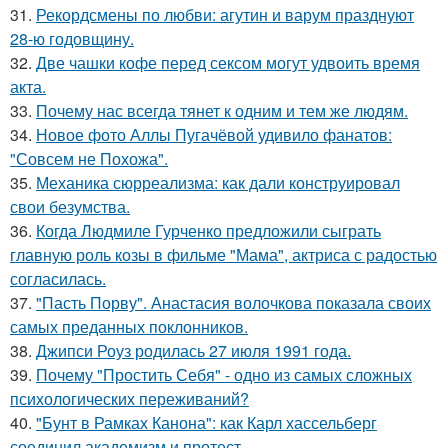
31.
Рекордсмены по любви: агутин и варум празднуют
28-ю годовщину.
32.
Две чашки кофе перед сексом могут удвоить время
акта.
33.
Почему нас всегда тянет к одним и тем же людям.
34.
Новое фото Аллы Пугачёвой удивило фанатов:
"Совсем не Похожа".
35.
Механика сюрреализма: как дали конструировал
свои безумства.
36.
Когда Людмиле Гурченко предложили сыграть
главную роль козы в фильме "Мама", актриса с радостью
согласилась.
37.
"Пасть Порву". Анастасия волочкова показала своих
самых преданных поклонников.
38.
Джипси Роуз родилась 27 июля 1991 года.
39.
Почему "Простить Себя" - одно из самых сложных
психологических переживаний?
40.
"Бунт в Рамках Канона": как Карл хассельберг
соединил академизм и протест.