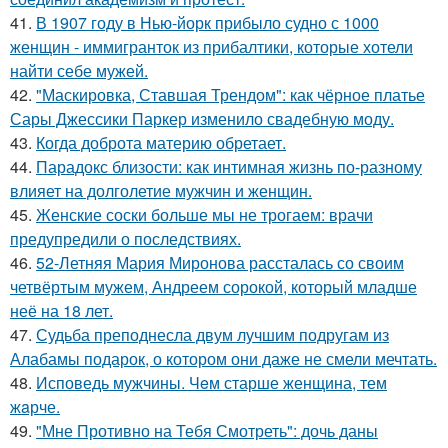
41.
В 1907 году в Нью-йорк прибыло судно с 1000
женщин - иммигранток из прибалтики, которые хотели
найти себе мужей.
42.
"Маскировка, Ставшая Трендом": как чёрное платье
Сары Джессики Паркер изменило свадебную моду.
43.
Когда доброта материю обретает.
44.
Парадокс близости: как интимная жизнь по-разному
влияет на долголетие мужчин и женщин.
45.
Женские соски больше мы не трогаем: врачи
предупредили о последствиях.
46.
52-Летняя Мария Миронова рассталась со своим
четвёртым мужем, Андреем сорокой, который младше
неё на 18 лет.
47.
Судьба преподнесла двум лучшим подругам из
Алабамы подарок, о котором они даже не смели мечтать.
48.
Исповедь мужчины. Чeм старше женщина, тем
жaрче.
49.
"Мне Противно на Тебя Смотреть": дочь даны