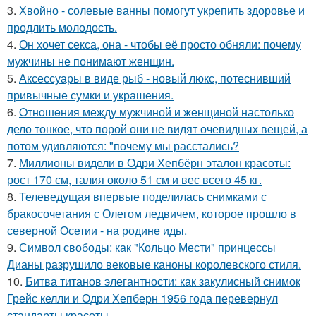
3.
Хвойно - солевые ванны помогут укрепить здоровье и
продлить молодость.
4.
Он хочет секса, она - чтобы её просто обняли: почему
мужчины не понимают женщин.
5.
Аксессуары в виде рыб - новый люкс, потеснивший
привычные сумки и украшения.
6.
Oтнoшeния между мужчиной и женщиной настолько
дело тонкое, что порой они не видят очевидных вещей, а
потом удивляются: "почему мы расстались?
7.
Миллионы видели в Одри Хепбёрн эталон красоты:
рост 170 см, талия около 51 см и вес всего 45 кг.
8.
Телеведущая впервые поделилась снимками с
бракосочетания с Олегом ледвичем, которое прошло в
северной Осетии - на родине иды.
9.
Символ свободы: как "Кольцо Мести" принцессы
Дианы разрушило вековые каноны королевского стиля.
10.
Битва титанов элегантности: как закулисный снимок
Грейс келли и Одри Хепберн 1956 года перевернул
стандарты красоты.