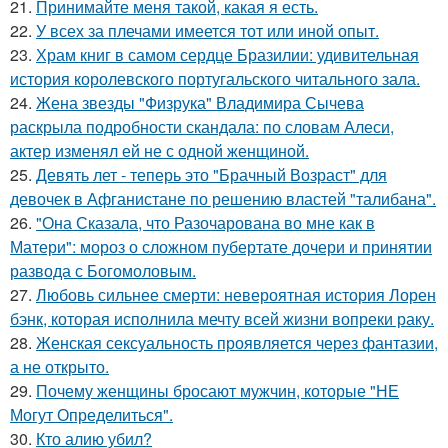
21.
Принимайте меня такой, какая я есть.
22.
У всех за плечами имеется тот или иной опыт.
23.
Храм книг в самом сердце Бразилии: удивительная
история королевского португальского читального зала.
24.
Жена звезды "Физрука" Владимира Сычева
раскрыла подробности скандала: по словам Алеси,
актер изменял ей не с одной женщиной.
25.
Девять лет - теперь это "Брачный Возраст" для
девочек в Афганистане по решению властей "талибана".
26.
"Она Сказала, что Разочарована во мне как в
Матери": мороз о сложном пубертате дочери и принятии
развода с Богомоловым.
27.
Любовь сильнее смерти: невероятная история Лорен
бэнк, которая исполнила мечту всей жизни вопреки раку.
28.
Женская сексуальность проявляется через фантазии,
а не открыто.
29.
Почему женщины бросают мужчин, которые "НЕ
Могут Определиться".
30.
Кто алию убил?