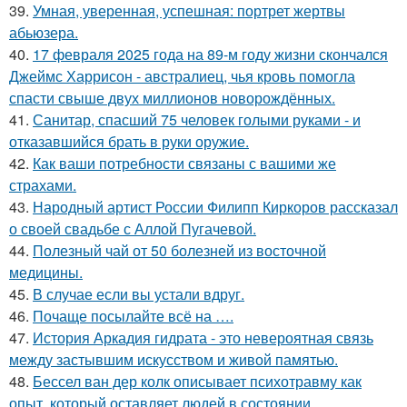
39.
Умная, уверенная, успешная: портрет жертвы
абьюзера.
40.
17 февраля 2025 года на 89-м году жизни скончался
Джеймс Харрисон - австралиец, чья кровь помогла
спасти свыше двух миллионов новорождённых.
41.
Санитар, спасший 75 человек голыми руками - и
отказавшийся брать в руки оружие.
42.
Как ваши потребности связаны с вашими же
страхами.
43.
Народный артист России Филипп Киркоров рассказал
о своей свадьбе с Аллой Пугачевой.
44.
Полезный чай от 50 болезней из восточной
медицины.
45.
В случае если вы устали вдруг.
46.
Почаще посылайте всё на ….
47.
История Аркадия гидрата - это невероятная связь
между застывшим искусством и живой памятью.
48.
Бессел ван дер колк описывает психотравму как
опыт, который оставляет людей в состоянии