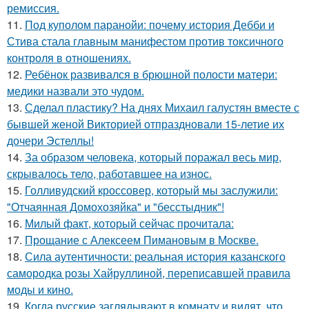
ремиссия.
11.
Под куполом паранойи: почему история Дебби и
Стива стала главным манифестом против токсичного
контроля в отношениях.
12.
Ребёнок развивался в брюшной полости матери:
медики назвали это чудом.
13.
Сделал пластику? На днях Михаил галустян вместе с
бывшей женой Викторией отпраздновали 15-летие их
дочери Эстеллы!
14.
За образом человека, который поражал весь мир,
скрывалось тело, работавшее на износ.
15.
Голливудский кроссовер, который мы заслужили:
"Отчаянная Домохозяйка" и "бесстыдник"!
16.
Милый факт, который сейчас прочитала:
17.
Прощание с Алексеем Пимановым в Москве.
18.
Сила аутентичности: реальная история казанского
самородка розы Хайруллиной, переписавшей правила
моды и кино.
19.
Когда русские заглядывают в комнату и видят, что