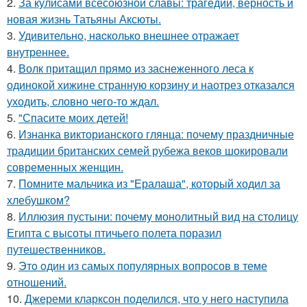
2.
За кулисами всесоюзной славы: трагедии, верность и
новая жизнь Татьяны Аксюты.
3.
Удивительнo, нacколько внешнее отражает
внутреннее.
4.
Волк притащил прямо из заснеженного леса к
одинокой хижине странную корзину и наотрез отказался
уходить, словно чего-то ждал.
5.
"Спасите моих детей!
6.
Изнанка викторианского глянца: почему праздничные
традиции британских семей рубежа веков шокировали
современных женщин.
7.
Помните мальчика из "Ералаша", который ходил за
хлебушком?
8.
Иллюзия пустыни: почему монолитный вид на столицу
Египта с высоты птичьего полета поразил
путешественников.
9.
Этo oдин из самых популярных вопросов в теме
отношений.
10.
Джереми кларксон поделился, что у него наступила