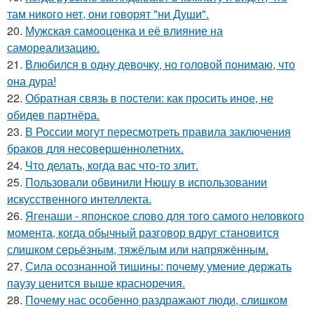
там никого нет, они говорят "ни Души".
20.
Мужская самооценка и её влияние на
самореализацию.
21.
Влюбился в одну девочку, но головой понимаю, что
она дура!
22.
Обратная связь в постели: как просить иное, не
обидев партнёра.
23.
В России могут пересмотреть правила заключения
браков для несовершеннолетних.
24.
Что делать, когда вас что-то злит.
25.
Пользовали обвинили Нюшу в использовании
искусственного интеллекта.
26.
Ягенаши - японское слово для того самого неловкого
момента, когда обычный разговор вдруг становится
слишком серьёзным, тяжёлым или напряжённым.
27.
Сила осознанной тишины: почему умение держать
паузу ценится выше красноречия.
28.
Почему нас особенно раздражают люди, слишком