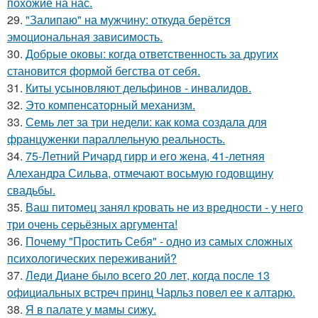
похожие на нас.
29.
"Залипаю" на мужчину: откуда берётся
эмоциональная зависимость.
30.
Добрые оковы: когда ответственность за других
становится формой бегства от себя.
31.
Киты усыновляют дельфинов - инвалидов.
32.
Это компенсаторный механизм.
33.
Семь лет за три недели: как кома создала для
француженки параллельную реальность.
34.
75-Летний Ричард гирр и его жена, 41-летняя
Алехандра Сильва, отмечают восьмую годовщину
свадьбы.
35.
Ваш питомец занял кровать не из вредности - у него
три очень серьёзных аргумента!
36.
Почему "Простить Себя" - одно из самых сложных
психологических переживаний?
37.
Леди Диане было всего 20 лет, когда после 13
официальных встреч принц Чарльз повел ее к алтарю.
38.
Я в палате у мамы сижу.