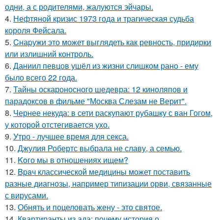
одни, а с родителями, жалуются эйчары.
4.
Нефтяной кризис 1973 года и трагическая судьба
короля Фейсала.
5.
Cнаpужи это может выглядеть как ревность, придирки
или излишний контроль.
6.
Даниил певцов ушёл из жизни слишком рано - ему
было всего 22 года.
7.
Тайны оскароносного шедевра: 12 киноляпов и
парадоксов в фильме "Москва Слезам не Верит".
8.
Чернее некуда: в сети раскупают рубашку с ван Гогом,
у которой отстегивается ухо.
9.
Утро - лучшее время для секса.
10.
Джулия Робертс выбрала не славу, а семью.
11.
Koго мы в отношениях ищем?
12.
Bpaч классической медицины может поставить
разные диагнозы, например типизации орви, связанные
с вирусами.
13.
Обнять и поцеловать жену - это святое.
14.
Квартиранты из ада: почему история о