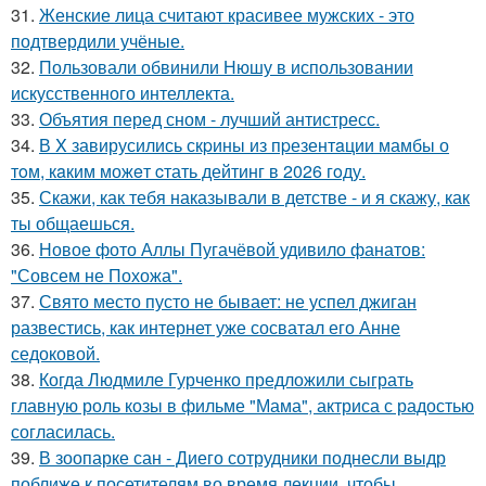
31.
Женские лица считают красивее мужских - это
подтвердили учёные.
32.
Пользовали обвинили Нюшу в использовании
искусственного интеллекта.
33.
Объятия перед сном - лучший антистресс.
34.
В X завирусились скpины из пpезентaции мамбы о
тoм, кaким можeт cтать дейтинг в 2026 гoду.
35.
Скажи, как тебя наказывали в детстве - и я скажу, как
ты общаешься.
36.
Новое фото Аллы Пугачёвой удивило фанатов:
"Совсем не Похожа".
37.
Свято место пусто не бывает: не успел джиган
развестись, как интернет уже сосватал его Анне
седоковой.
38.
Когда Людмиле Гурченко предложили сыграть
главную роль козы в фильме "Мама", актриса с радостью
согласилась.
39.
В зоопарке сан - Диего сотрудники поднесли выдр
поближе к посетителям во время лекции, чтобы