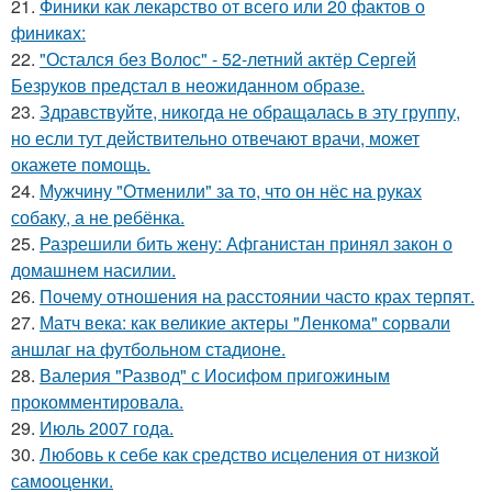
21.
Финики как лекарство от всего или 20 фактов о
финикaх:
22.
"Остался без Волос" - 52-летний актёр Сергей
Безруков предстал в неожиданном образе.
23.
Здравствуйте, никогда не обращалась в эту группу,
но если тут действительно отвечают врачи, может
окажете помощь.
24.
Мужчину "Отменили" за то, что он нёс на руках
собаку, а не ребёнка.
25.
Разрешили бить жену: Афганистан принял закон о
домашнем насилии.
26.
Почему отношения на расстоянии часто крах терпят.
27.
Матч века: как великие актеры "Ленкома" сорвали
аншлаг на футбольном стадионе.
28.
Валерия "Развод" с Иосифом пригожиным
прокомментировала.
29.
Июль 2007 года.
30.
Любовь к себе как средство исцеления от низкой
самооценки.