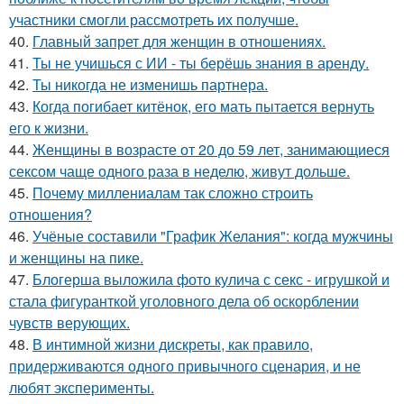
участники смогли рассмотреть их получше.
40.
Главный запрет для женщин в отношениях.
41.
Ты не учишься с ИИ - ты берёшь знания в аренду.
42.
Ты никогда не изменишь партнера.
43.
Когда погибает китёнок, его мать пытается вернуть
его к жизни.
44.
Женщины в возрасте от 20 до 59 лет, занимающиеся
сексом чаще одного раза в неделю, живут дольше.
45.
Почему миллениалам так сложно строить
отношения?
46.
Учёные составили "График Желания": когда мужчины
и женщины на пике.
47.
Блогерша выложила фото кулича с секс - игрушкой и
стала фигуранткой уголовного дела об оскорблении
чувств верующих.
48.
В интимной жизни дискреты, как правило,
придерживаются одного привычного сценария, и не
любят эксперименты.