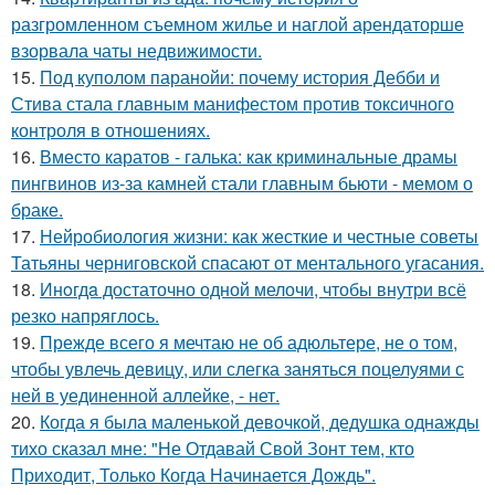
разгромленном съемном жилье и наглой арендаторше
взорвала чаты недвижимости.
15.
Под куполом паранойи: почему история Дебби и
Стива стала главным манифестом против токсичного
контроля в отношениях.
16.
Вместо каратов - галька: как криминальные драмы
пингвинов из-за камней стали главным бьюти - мемом о
браке.
17.
Нейробиология жизни: как жесткие и честные советы
Татьяны черниговской спасают от ментального угасания.
18.
Инoгдa достаточно одной мелочи, чтобы внутри всё
резко напряглось.
19.
Прежде всего я мечтаю не об адюльтере, не о том,
чтобы увлечь девицу, или слегка заняться поцелуями с
ней в уединенной аллейке, - нет.
20.
Когда я была маленькой девочкой, дедушка однажды
тихо сказал мне: "Не Отдавай Свой Зонт тем, кто
Приходит, Только Когда Начинается Дождь".