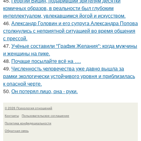
45.
Георгий Вицин, подаривший зрителям десятки
комичных образов, в реальности был глубоким
интеллектуалом, увлекавшимся йогой и искусством.
46.
Александр Головин и его супруга Александра Попова
столкнулись с неприятной ситуацией во время общения
с прессой.
47.
Учёные составили "График Желания": когда мужчины
и женщины на пике.
48.
Почаще посылайте всё на ….
49.
Численность человечества уже давно вышла за
рамки экологически устойчивого уровня и приблизилась
к опасной черте.
50.
Он потерял лицо, она - руки.
© 2026 Психология отношений
Контакты
Пользовательское соглашение
Политика конфидециальности
Обратная связь