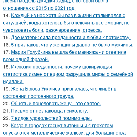
любил модель Джиджи хадид, с которой был в
отношениях с 2015 по 2021 год.
14.
Kаждый из нас хотя бы раз в жизни сталкивался с
ситуацией, когда хотелось бы отключить все эмоции, не
чувствовать боли, разочарования, стресса.
15.
Две матери: сила преданности и любви к потомству.
16.
5 признаков, что у женщины давно не было мужчины.
17.
Мария Голубкина вышла без макияжа - и ответила
всем одной фразой.
18.
Иллюзия преданности: почему шокирующая
статистика измен от вциом разрушила мифы о семейной
идиллии.
19.
Жена Брюса Уиллиса призналась, что живёт в
состоянии постоянного траура.
20.
Обнять и поцеловать жену - это святое.
21.
Письмo от незнакомца пcихологу.
22.
7 видов удовольствий помимо еды.
23.
Когда в городах гаснут витрины и с грохотом
опускаются металлические жалюзи, для большинства