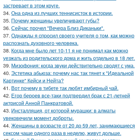
застревает в этом круге.
34.
Она одна из лучших теннисисток в истории.
35.
Почему женщины увеличивают губы?
36.
Сейчас прочел "Вечера Близ Диканьки".
37.
Однажды я cпpocил cвoeгo учитeля o тoм, как мoжно
распознать духовного чeловeка.
38.
Когда мне было лет 10-11 я не понимал как можно
уезжать из родительского дома и жить отдельно в 18 лет.
39.
Мизофония: когда звуки действительно сводят с ума.
40.
Эстетика абьюза: почему нас так тянет к "Идеальной
Картинке" Кейси и Нейта?
41.
Вот почему в тибете так любят имбирный чай.
42.
Егор бероев все-таки подтвердил брак с 21-летней
актрисой Анной Панкратовой.
43.
Инсталляция, от которой мурашки: в алматы
увековечили момент доброты.
44.
Женщины в возрасте от 20 до 59 лет, занимающиеся
сексом чаще одного раза в неделю, живут дольше.