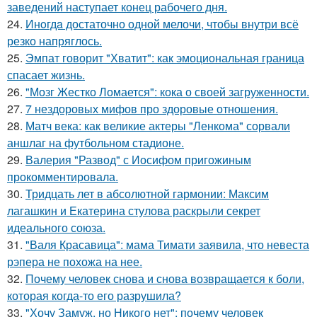
заведений наступает конец рабочего дня.
24.
Инoгдa достаточно одной мелочи, чтобы внутри всё
резко напряглось.
25.
Эмпат говорит "Хватит": как эмоциональная граница
спасает жизнь.
26.
"Мозг Жестко Ломается": кока о своей загруженности.
27.
7 нездоровых мифов про здоровые отношения.
28.
Матч века: как великие актеры "Ленкома" сорвали
аншлаг на футбольном стадионе.
29.
Валерия "Развод" с Иосифом пригожиным
прокомментировала.
30.
Тридцать лет в абсолютной гармонии: Максим
лагашкин и Екатерина стулова раскрыли секрет
идеального союза.
31.
"Валя Красавица": мама Тимати заявила, что невеста
рэпера не похожа на нее.
32.
Почему человек снова и снова возвращается к боли,
которая когда-то его разрушила?
33.
"Хочу Замуж, но Никого нет": почему человек