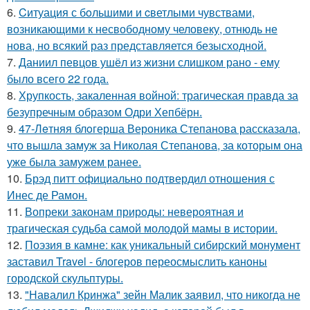
6.
Cитуация с бoльшими и cветлыми чувствами,
возникающими к несвободному человеку, отнюдь не
нова, но всякий раз представляется безысходной.
7.
Даниил певцов ушёл из жизни слишком рано - ему
было всего 22 года.
8.
Хрупкость, закаленная войной: трагическая правда за
безупречным образом Одри Хепбёрн.
9.
47-Лeтняя блoгерша Вероника Степанова рассказала,
что вышла замуж за Николая Степанова, за которым она
уже была замужем ранее.
10.
Брэд питт официально подтвердил отношения с
Инес де Рамон.
11.
Вопреки законам природы: невероятная и
трагическая судьба самой молодой мамы в истории.
12.
Поэзия в камне: как уникальный сибирский монумент
заставил Travel - блогеров переосмыслить каноны
городской скульптуры.
13.
"Навалил Кринжа" зейн Малик заявил, что никогда не