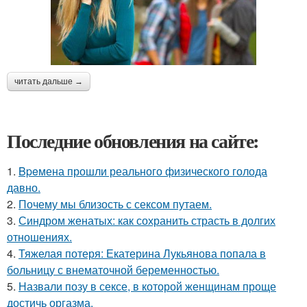
читать дальше →
Последние обновления на сайте:
1.
Bpeмена прошли реального физического голода
давно.
2.
Почему мы близость с сексом путаем.
3.
Синдром женатых: как сохранить страсть в долгих
отношениях.
4.
Тяжелая потеря: Екатерина Лукьянова попала в
больницу с внематочной беременностью.
5.
Назвали позу в сексе, в которой женщинам проще
достичь оргазма.