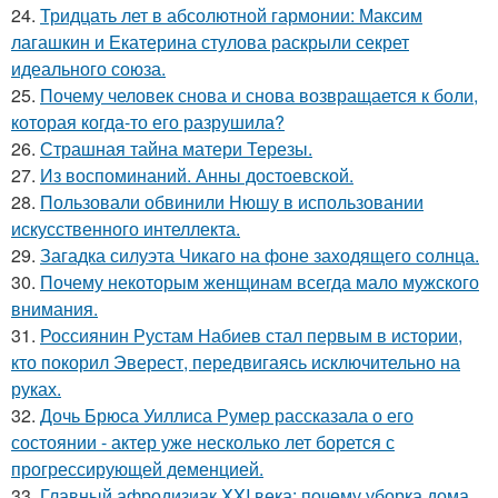
24.
Тридцать лет в абсолютной гармонии: Максим
лагашкин и Екатерина стулова раскрыли секрет
идеального союза.
25.
Почему человек снова и снова возвращается к боли,
которая когда-то его разрушила?
26.
Страшная тайна матери Терезы.
27.
Из воспоминаний. Анны достоевской.
28.
Пользовали обвинили Нюшу в использовании
искусственного интеллекта.
29.
Загадка силуэта Чикаго на фоне заходящего солнца.
30.
Почему некоторым женщинам всегда мало мужского
внимания.
31.
Россиянин Рустам Набиев стал первым в истории,
кто покорил Эверест, передвигаясь исключительно на
руках.
32.
Дочь Брюса Уиллиса Румер рассказала о его
состоянии - актер уже несколько лет борется с
прогрессирующей деменцией.
33.
Главный афродизиак XXI века: почему уборка дома