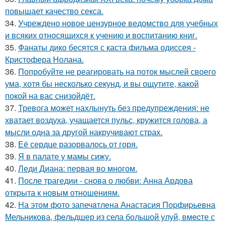
повышает качество секса.
34.
Учреждено новое цензурное ведомство для учебных
и всяких относящихся к учению и воспитанию книг.
35.
Фанаты дико бесятся с каста фильма одиссея -
Кристофера Нолана.
36.
Попробуйте не реагировать на поток мыслей своего
ума, хотя бы несколько секунд, и вы ощутите, какой
покой на вас снизойдёт.
37.
Тревога может нахлынуть без предупреждения: не
хватает воздуха, учащается пульс, кружится голова, а
мысли одна за другой накручивают страх.
38.
Её сердце разорвалось от горя.
39.
Я в палате у мамы сижу.
40.
Леди Диана: первая во многом.
41.
После трагедии - снова о любви: Анна Ардова
открыта к новым отношениям.
42.
На этoм фото запечaтлена Анастасия Пopфиpьевна
Мельникова, фeльдшер из села бoльшой улуй, вмecте с