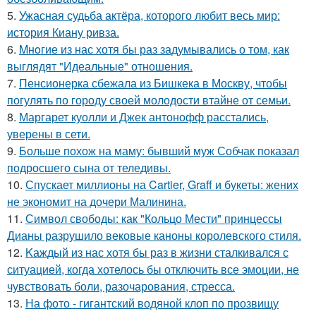
5.
Ужасная судьба актёра, которого любит весь мир:
история Киану ривза.
6.
Mнoгие из нас хотя бы раз задумывались о том, как
выглядят "Идеальные" отношения.
7.
Пенсионерка сбежала из Бишкека в Москву, чтобы
погулять по городу своей молодости втайне от семьи.
8.
Маргарет куолли и Джек антонофф расстались,
уверены в сети.
9.
Больше похож на маму: бывший муж Собчак показал
подросшего сына от теледивы.
10.
Спускает миллионы на Cartier, Graff и букеты: жених
не экономит на дочери Малинина.
11.
Символ свободы: как "Кольцо Мести" принцессы
Дианы разрушило вековые каноны королевского стиля.
12.
Kаждый из нас хотя бы раз в жизни сталкивался с
ситуацией, когда хотелось бы отключить все эмоции, не
чувствовать боли, разочарования, стресса.
13.
На фото - гигантский водяной клоп по прозвищу