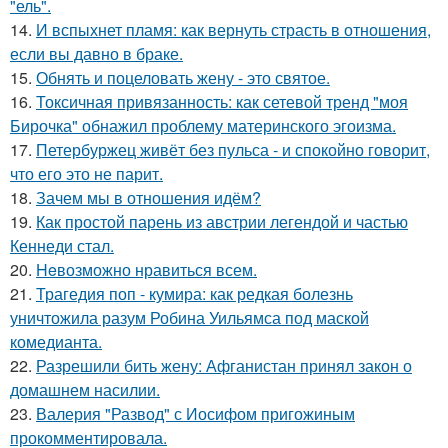
"ель".
14.
И вспыхнет пламя: как вернуть страсть в отношения,
если вы давно в браке.
15.
Обнять и поцеловать жену - это святое.
16.
Токсичная привязанность: как сетевой тренд "моя
Бирочка" обнажил проблему материнского эгоизма.
17.
Петербуржец живёт без пульса - и спокойно говорит,
что его это не парит.
18.
Зачем мы в отношения идём?
19.
Как простой парень из австрии легендой и частью
Кеннеди стал.
20.
Heвозможно нравиться всем.
21.
Трагедия поп - кумира: как редкая болезнь
уничтожила разум Робина Уильямса под маской
комедианта.
22.
Разрешили бить жену: Афганистан принял закон о
домашнем насилии.
23.
Валерия "Развод" с Иосифом пригожиным
прокомментировала.