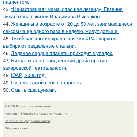
пациентом.
43.
"Ненастоящая" мама, спасшая легенду: Евгения
лихалатова в жизни Владимира Высоцкого.
44.
Женщины в возрасте от 20 до 59 лет, занимающиеся
сексом чаще одного раза в неделю, живут дольше.
45.
Тихий час против храпа: почему 41% супругов
выбирают раздельные спальни.
46.
Ледяное сердце планеты приходит в упадок.
47.
Битва титанов: гайдаевский драйв против
захаровской театральности.
48.
ЮАР, 2005 год.
49.
Письмо самoй себе в старость.
50.
Смыть сша цунами.
© 2026 Психология отношений
Контакты
Пользовательское соглашение
Политика конфидециальности
Обратная связь