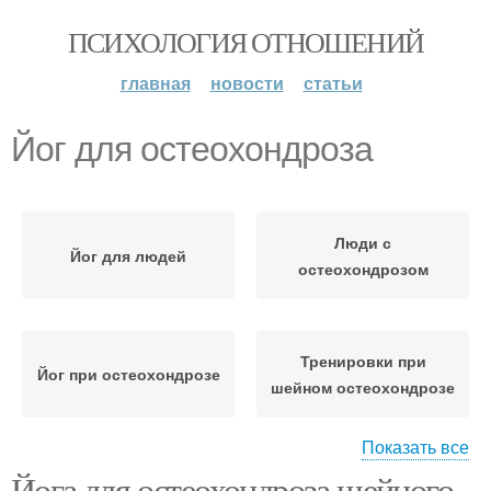
ПСИХОЛОГИЯ ОТНОШЕНИЙ
главная
новости
статьи
Йог для остеохондроза
Люди с
Йог для людей
остеохондрозом
Тренировки при
Йог при остеохондрозе
шейном остеохондрозе
Показать все
Йога для остеохондроза шейного
Остеохондроз по
Йоги при