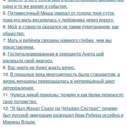
одно и то же время и события.
5.
Пятимесячный Миша умирал от голода трое суток,
пока его мать веселилась у любовника через дорогу.
6.
Мозг в старости оказался не таким пуританином, как
общество.
7.
Мать и ребёнок связаны намного глубже, чем мы
представляем.
8.
Госпитализированная в онкоцентр Анита цой
раскрыла свой диагноз.
9.
Вас никто не будет ждать вечно.
10.
В прошлые века многодетность была стандартом, а
жизнь женщины превращалась в непрерывный цикл
деторождения.
11.
Чудеса дикой природы: почему и как белки переносят
свое потомство.
12.
"Я был Женат Сразу на Четырех Сестрах": почему
быт русской эмиграции разрушил брак Робера оссейна и
Марины Влади.