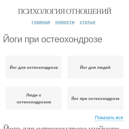
ПСИХОЛОГИЯ ОТНОШЕНИЙ
главная
новости
статьи
Йоги при остеохондрозе
Йог для остеохондроза
Йог для людей
Люди с
Йог при остеохондрозе
остеохондрозом
Показать все
Йога для остеохондроза шейного
Тренировки при
Остеохондроз по