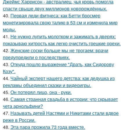
Джеймс Харрисон - австралиец, чья кровь помогла
спасти свыше двух миллионов новорождённых.
40.
Первая леди фитнеса: как Бетти бросмер
монетизировала свою талию в 53 см и изменила мир
моды.
41.
Не нужно лупить молотком и зажимать в дверях:
показываю хитрость как легко очистить грецкие орехи.
42.
Женские соски больше мы не трогаем: врачи
предупредили о последствиях.
43.
Откуда пошло выражение "Драть, кaк Сидopoву
Кoзу".
44.
Чайный эксперт нашего детства: как дедушка из
рекламы объединил сказки и видеоигры.
45.
Он потерял лицо, она - руки.
46.
Самая странная свадьба в истории: что скрывает
чета арнольфини?
47.
Называть детей Настями и Никитами стали вдвое
реже в России.
48.
Эта пара прожила 73 года вместе.