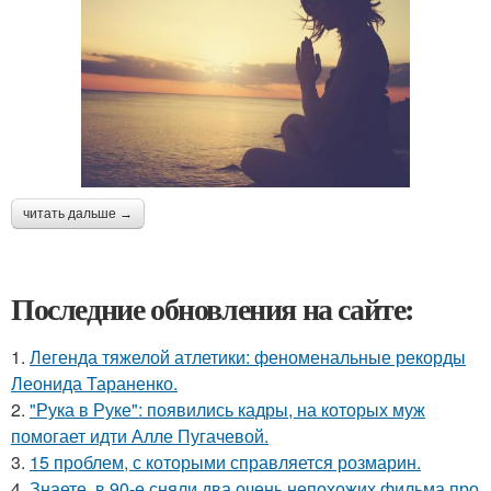
читать дальше →
Последние обновления на сайте:
1.
Легенда тяжелой атлетики: феноменальные рекорды
Леонида Тараненко.
2.
"Рука в Руке": появились кадры, на которых муж
помогает идти Алле Пугачевой.
3.
15 проблем, с которыми справляется розмарин.
4.
Знаете, в 90-е сняли два очень непохожих фильма про