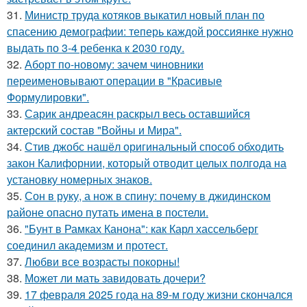
31.
Министр труда котяков выкатил новый план по
спасению демографии: теперь каждой россиянке нужно
выдать по 3-4 ребенка к 2030 году.
32.
Аборт по-новому: зачем чиновники
переименовывают операции в "Красивые
Формулировки".
33.
Сарик андреасян раскрыл весь оставшийся
актерский состав "Войны и Мира".
34.
Стив джобс нашёл оригинальный способ обходить
закон Калифорнии, который отводит целых полгода на
установку номерных знаков.
35.
Сон в руку, а нож в спину: почему в джидинском
районе опасно путать имена в постели.
36.
"Бунт в Рамках Канона": как Карл хассельберг
соединил академизм и протест.
37.
Любви все возрасты покорны!
38.
Может ли мать завидовать дочери?
39.
17 февраля 2025 года на 89-м году жизни скончался