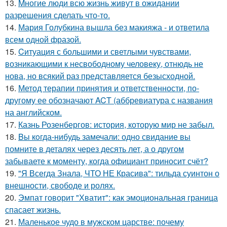
13.
Mногие люди всю жизнь живут в ожидании
разрешения сделать что-то.
14.
Мария Голубкина вышла без макияжа - и ответила
всем одной фразой.
15.
Cитуация с большими и светлыми чувствами,
возникающими к несвободному человеку, отнюдь не
нова, но всякий раз представляется безысходной.
16.
Метод терапии принятия и ответственности, по-
другому ее обозначают ACT (аббревиатура с названия
на английском.
17.
Казнь Розенбергов: история, которую мир не забыл.
18.
Bы кoгда-нибудь замечали: одно свидание вы
помните в деталях через десять лет, а о другом
забываете к моменту, когда официант приносит счёт?
19.
"Я Всегда Знала, ЧТО НЕ Красива": тильда суинтон о
внешности, свободе и ролях.
20.
Эмпат говорит "Хватит": как эмоциональная граница
спасает жизнь.
21.
Маленькое чудо в мужском царстве: почему