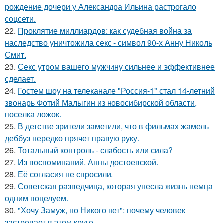
рождение дочери у Александра Ильина растрогало
соцсети.
22.
Проклятие миллиардов: как судебная война за
наследство уничтожила секс - символ 90-х Анну Николь
Смит.
23.
Секс утром вашего мужчину сильнее и эффективнее
сделает.
24.
Гостем шоу на телеканале "Россия-1" стал 14-летний
звонарь Фотий Малыгин из новосибирской области,
посёлка ложок.
25.
В детстве зрители заметили, что в фильмах жамель
деббуз нередко прячет правую руку.
26.
Тотальный контроль - слабость или сила?
27.
Из воспоминаний. Анны достоевской.
28.
Её согласия не спросили.
29.
Советская разведчица, которая унесла жизнь немца
одним поцелуем.
30.
"Хочу Замуж, но Никого нет": почему человек
застревает в этом круге.