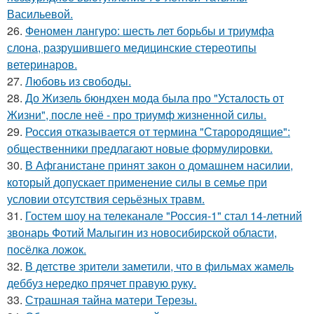
Васильевой.
26.
Феномен лангуро: шесть лет борьбы и триумфа
слона, разрушившего медицинские стереотипы
ветеринаров.
27.
Любовь из свободы.
28.
До Жизель бюндхен мода была про "Усталость от
Жизни", после неё - про триумф жизненной силы.
29.
Россия отказывается от термина "Старородящие":
общественники предлагают новые формулировки.
30.
В Афганистане принят закон о домашнем насилии,
который допускает применение силы в семье при
условии отсутствия серьёзных травм.
31.
Гостем шоу на телеканале "Россия-1" стал 14-летний
звонарь Фотий Малыгин из новосибирской области,
посёлка ложок.
32.
В детстве зрители заметили, что в фильмах жамель
деббуз нередко прячет правую руку.
33.
Страшная тайна матери Терезы.