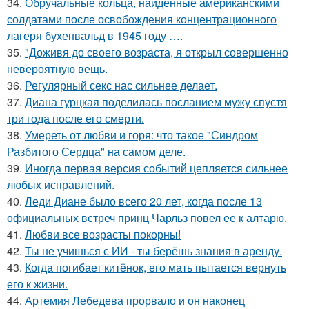
34.
Обручальные кольца, найденные американскими
солдатами после освобождения концентрационного
лагеря бухенвальд в 1945 году ….
35.
"Доживя до своего возpаста, я открыл совершенно
невероятную вещь.
36.
Регулярный секс нас сильнее делает.
37.
Диана гурцкая поделилась посланием мужу спустя
три года после его смерти.
38.
Умереть от любви и горя: что такое "Синдром
Разбитого Сердца" на самом деле.
39.
Иногда первая версия событий цепляется сильнее
любых исправлений.
40.
Леди Диане было всего 20 лет, когда после 13
официальных встреч принц Чарльз повел ее к алтарю.
41.
Любви все возрасты покорны!
42.
Ты не учишься с ИИ - ты берёшь знания в аренду.
43.
Когда погибает китёнок, его мать пытается вернуть
его к жизни.
44.
Артемия Лебедева прорвало и он наконец