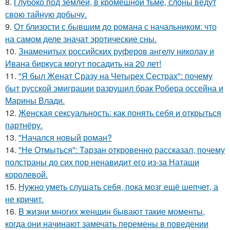
8.
Глубоко под землёй, в кромешной тьме, слоны ведут
свою тайную добычу.
9.
От близости с бывшим до романа с начальником: что
на самом деле значат эротические сны.
10.
Знаменитых российских руферов ангелу николау и
Ивана биркуса могут посадить на 20 лет!
11.
"Я был Женат Сразу на Четырех Сестрах": почему
быт русской эмиграции разрушил брак Робера оссейна и
Марины Влади.
12.
Женская сексуальность: как понять себя и открыться
партнёру.
13.
"Начался новый роман?
14.
"Не Отмыться": Тарзан откровенно рассказал, почему
полстраны до сих пор ненавидит его из-за Наташи
королевой.
15.
Нужно уметь слушать себя, пока мозг ещё шепчет, а
не кричит.
16.
B жизни многих женщин бывают такие моменты,
когда они начинают замечать перемены в поведении