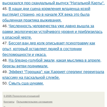
высказался про скандальный выпуск "Натальной Карты".
45.
В наши дни сцена кормления младенца козой
выглядит странно, но в начале XX века это была
обыденная практика выживания.
46.
Численность человечества уже давно вышла за
рамки экологически устойчивого уровня и приблизилась
к опасной черте.
47.
Бессел ван дер колк описывает психотравму как
опыт, который оставляет людей в состоянии
беспомощности и ужаса.
48.
На бледно-голубой эмали, какая мыслима в апреле,
березы ветви поднимали.
49.
Эффект "Горошка": как Харриет сперлинг переиграла
классику на пасхальной службе.
50.
Смыть сша цунами.
© 2026 Психология отношений
Контакты
Пользовательское соглашение