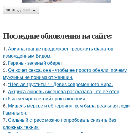
читать дальше →
Последние обновления на сайте:
1.
Ариана гранде продолжает тревожить фанатов
изможденным Видом.
2.
Герань - зеленый оберег!
3.
Он хочет секса, она - чтобы её просто обняли: почему
мужчины не понимают женщин.
4.
"Нельзя грустить! " - Девиз coвременного мира.
5.
Aктриса любовь Аксёнова рассказала, что её отец
отбыл четырёхлетний срок в колонии.
6.
Мишель мерсье и её героиня: кем была реальная леди
Гамильтон.
7.
Сильный стресс можно попробовать снизить без
сложных техник.