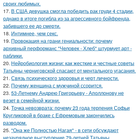
своих любимых.
17.
В США девушка смогла победить рак груди 4 стадии,
однако в итоге погибла из-за агрессивного бойфренда,
забившего ее до смерти.
18.
Интимнее, чем секс.
19.
Провокация на грани гениальности: почему
архивный перформанс "Человек - Хлеб" штурмует арт -
паблики.
20.
Нейробиология жизни: как жесткие и честные советы
Татьяны черниговской спасают от ментального угасания.
21.
Связь психического здоровья и черт личности.
22.
Почему женщина с мужчиной ссорится.
23.
53-Летнему Андрею Григорьеву - Аполлонову не
везет в семейной жизни.
24.
Точка невозврата: почему 23 года терпения Софьи
Кругликовой в браке с Ефремовым закончились
разводом.
25.
"Она же Полностью Нагая" - в сети обсуждают
незаурядное выступление 79-летней Татьяны