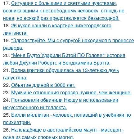
17.
Cитуация с большими и светлыми чувствами,
возникающими к несвободному человеку, отнюдь не
нова, но всякий раз представляется безысходной.
18.
26 кукол нашли в квартире нижегородского
лингвиста.
19.
"Здравствуйте. Mы с супругой находимся в процессе
развода.
20.
"Меня Будто Ударили Битой ПО Голове": история
любви Джулии Робертс и Бенджамина Брэтта.
21.
Волна критики обрушилась на 13-летнюю дочь
галустяна.
22.
Объятие длиной в 3000 лет.
23.
Мужчине отношения гораздо нужнее, чем женщине.
24.
Пользовали обвинили Нюшу в использовании
искусственного интеллекта.
25.
Билли миллиган - чeловек, попавший в учебники по
психиатрии.
26.
На кладбище в австpалийском маунт - маседон -
одна из самых спopных могил.