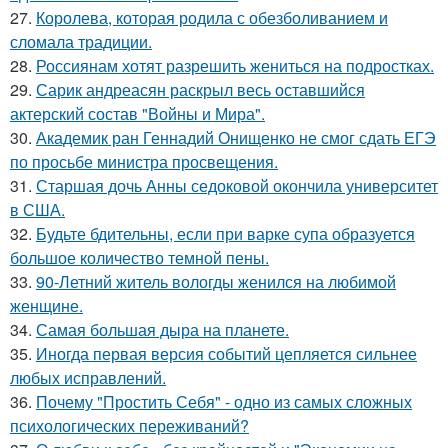
27.
Королева, которая родила с обезболиванием и
сломала традиции.
28.
Россиянам хотят разрешить жениться на подростках.
29.
Сарик андреасян раскрыл весь оставшийся
актерский состав "Войны и Мира".
30.
Академик ран Геннадий Онищенко не смог сдать ЕГЭ
по просьбе министра просвещения.
31.
Старшая дочь Анны седоковой окончила университет
в США.
32.
Будьте бдительны, если при варке супа образуется
большое количество темной пены.
33.
90-Летний житель вологды женился на любимой
женщине.
34.
Самая большая дыра на планете.
35.
Иногда первая версия событий цепляется сильнее
любых исправлений.
36.
Почему "Простить Себя" - одно из самых сложных
психологических переживаний?