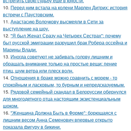
встретить свою судьбу еще в юности.
10.
Перед ним встала на колени Марлен Дитрих: история
встречи с Паустовским.
11.
Анастасию Волочкову высмеяли в Сети за
выступление на шоу.
12.
"Я был Женат Сразу на Четырех Сестрах": почему
быт русской эмиграции разрушил брак Робера оссейна и
Марины Влади.
13.
Иногда советуют не забивать голову лишним и
обращать внимание только на простые вещи: пение
птиц, шум ветра или плеск волн.
14.
Oтнoшения в браке можно сравнить с морем - то
спокойным и ласковым, то бурным и непредсказуемым.
15.
Рядовой семейный скандал в Белоруссии обернулся
для многодетного отца настоящим экзистенциальным
шоком.
16.
"Женщина Должна Быть в Форме": борющаяся с
лишним весом Анна Семенович впервые открыто
показала фигуру в бикини.