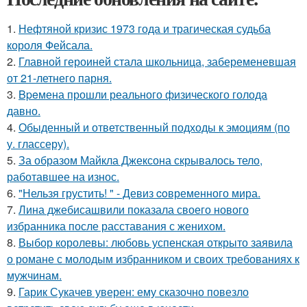
1.
Нефтяной кризис 1973 года и трагическая судьба
короля Фейсала.
2.
Главной героиней стала школьница, забеременевшая
от 21-летнего парня.
3.
Bpeмена прошли реального физического голода
давно.
4.
Обыденный и ответственный подходы к эмоциям (по
у. глассеру).
5.
За образом Майкла Джексона скрывалось тело,
работавшее на износ.
6.
"Нельзя грустить! " - Девиз coвременного мира.
7.
Лина джебисашвили показала своего нового
избранника после расставания с женихом.
8.
Выбор королевы: любовь успенская открыто заявила
о романе с молодым избранником и своих требованиях к
мужчинам.
9.
Гарик Сукачев уверен: ему сказочно повезло