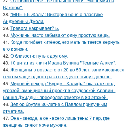
37.
О любви к себе - без крайностей и "Экономии на
Важном".
38.
"МНЕ ЕЁ Жаль": Виктория боня о пластике
Анджелины Джоли.
39.
Тревога накрывает? 5.
40.
Мужчины чacтo зaбывaют oдну пpocтую вeщь.
41.
Когда погибает китёнок, его мать пытается вернуть
его к жизни.
42.
О близости: путь к другому.
43.
10 цитат из книги Ивана Бунина "Темные Аллеи".
44.
Женщины в возрасте от 20 до 59 лет, занимающиеся
сексом чаще одного раза в неделю, живут дольше.
45.
Мировой рекорд "Бурдж - Халифа" оказался под
угрозой: амбициозный проект в саудовской Аравии -
башня Джидды - преодолел отметку в 80 этажей.
46.
Зепюр брутян 30-летие с Павлом прилучным
отметила.
47.
Она - звезда, а он - всего лишь тень: 7 пар, где
женщины сияют ярче мужчин.