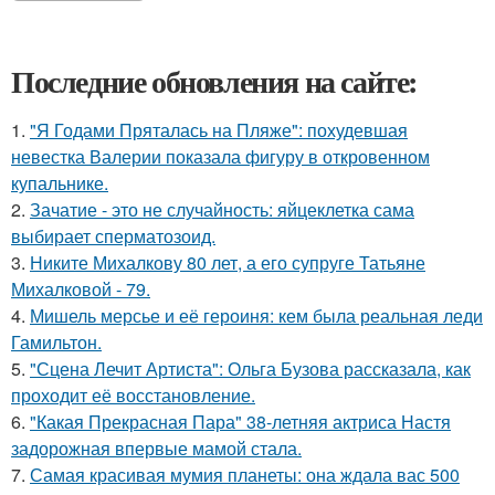
Последние обновления на сайте:
1.
"Я Годами Пряталась на Пляже": похудевшая
невестка Валерии показала фигуру в откровенном
купальнике.
2.
Зачатие - это не случайность: яйцеклетка сама
выбирает сперматозоид.
3.
Никите Михалкову 80 лет, а его супруге Татьяне
Михалковой - 79.
4.
Мишель мерсье и её героиня: кем была реальная леди
Гамильтон.
5.
"Сцена Лечит Артиста": Ольга Бузова рассказала, как
проходит её восстановление.
6.
"Какая Прекрасная Пара" 38-летняя актриса Настя
задорожная впервые мамой стала.
7.
Самая красивая мумия планеты: она ждала вас 500