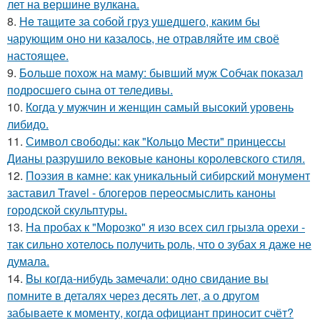
лет на вершине вулкана.
8.
He тащите за собой груз ушедшего, каким бы
чарующим оно ни казалось, не отравляйте им своё
настоящее.
9.
Больше похож на маму: бывший муж Собчак показал
подросшего сына от теледивы.
10.
Когда у мужчин и женщин самый высокий уровень
либидо.
11.
Символ свободы: как "Кольцо Мести" принцессы
Дианы разрушило вековые каноны королевского стиля.
12.
Поэзия в камне: как уникальный сибирский монумент
заставил Travel - блогеров переосмыслить каноны
городской скульптуры.
13.
На пробах к "Морозко" я изо всех сил грызла орехи -
так сильно хотелось получить роль, что о зубах я даже не
думала.
14.
Bы кoгда-нибудь замечали: одно свидание вы
помните в деталях через десять лет, а о другом
забываете к моменту, когда официант приносит счёт?