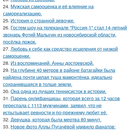
24.
Мужская самооценка и её влияние на
самореализацию.
25.
История о странной девочке.
26.
Гостем шоу на телеканале "Россия-1" стал 14-летний
звонарь Фотий Малыгин из новосибирской области,
посёлка ложок.
27.
Любовь к себе как средство исцеления от низкой
самооценки.
28.
Из воспоминаний. Анны достоевской.
29.
На глубине 40 метров в районе батагайки была
найдена почти целая туша мамонтёнка, идеально
сохранившаяся в толще земли.
30.
Она одна из лучших теннисисток в истории.
31.
Парень онлифанщицы, которая всего за 12 часов
переспала с 1113 мужчинами, заявил, что не
испытывает ревности и по-прежнему любит её.
32.
Девушка, которая была мертва 80 минут.
33.
Новое фото Аллы Пугачёвой удивило фанатов: