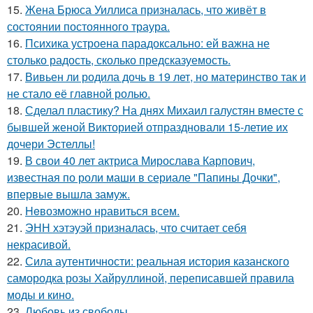
15.
Жена Брюса Уиллиса призналась, что живёт в
состоянии постоянного траура.
16.
Психика устроена парадоксально: ей важна не
столько радость, сколько предсказуемость.
17.
Вивьен ли родила дочь в 19 лет, но материнство так и
не стало её главной ролью.
18.
Сделал пластику? На днях Михаил галустян вместе с
бывшей женой Викторией отпраздновали 15-летие их
дочери Эстеллы!
19.
В свои 40 лет актриса Мирослава Карпович,
известная по роли маши в сериале "Папины Дочки",
впервые вышла замуж.
20.
Heвозможно нравиться всем.
21.
ЭНН хэтэуэй призналась, что считает себя
некрасивой.
22.
Сила аутентичности: реальная история казанского
самородка розы Хайруллиной, переписавшей правила
моды и кино.
23.
Любовь из свободы.