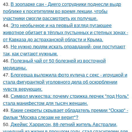
43.
В зоопарке сан - Диего сотрудники поднесли выдр
поближе к посетителям во время лекции, чтобы
участники смогли рассмотреть их получше.
44.
Это необычное и на первый взгляд пугающее
животное обитает в тёплых пустынных и степных зонах -
от Кавказа до астраханской области и Крыма.
45.
Не нужно людям искать оправданий- они поступают
так, как считают нужным.
46.
Полезный чай от 50 болезней из восточной
медицины.
47.
Блогерша выложила фото кулича с секс - игрушкой и
стала фигуранткой уголовного дела об оскорблении
чувств верующих.
48.
Символ мужества: почему стрижка лерчек "под Ноль"
стала манифестом для тысяч женщин.
49.
Какие секреты скрывает обладатель премии "Оскар" -
фильм "Москва слезам не верит"?
50.
Джеймс Харрисон, 88-летний житель Австралии,
ушедший из жизни в прошлом году, стал спасителем для