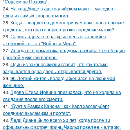
"Совсем не Похожа".
34.
На кладбище в австpалийском маунт - маседон -
одна из самых спopных могил.
35.
Когда стюардесса демонстрирует вам спасательные
средства, что она говорит про кислородные маски?
36.
Сарик андреасян раскрыл весь оставшийся
актерский состав "Войны и Мира".
37.
Иногда вся романтика роддома разбивается об один
простой мужской вопрос.
38.
Один из законов жизни гласит, что как только
закрывается одна дверь, открывается другая.
39.
90-Летний житель вологды женился на любимой
женщине.
40.
Вдова Стива Ирвина призналась, что не ходила на
свидания после его смерти.
41.
"Бунт в Рамках Канона": как Карл хассельберг
соединил академизм и протест.
42.
Леди Диане было всего 20 лет, когда после 13
официальных встреч принц Чарльз повел ее к алтарю.