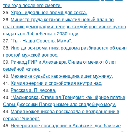
три года после его смерти.
35.
Утро - идеальное время для секса.
36.
Министр труда котяков выкатил новый план по
спасению демографии: теперь каждой россиянке нужно
выдать по 3-4 ребенка к 2030 году.
37.
"Ты - Наша Совесть, Мама".
38.
Иногда вся романтика роддома разбивается об один
простой мужской вопрос.
39.
Ричард ГИР и Алехандра Силва отмечают 8 лет
семейной жизни.
40.
Механика судьбы: как женщина ищет мужчину.
41.
Химия энергии и спокойствия внутри нас.
42.
Рассказ а. П. чехова.
43.
"Маскировка, Ставшая Трендом": как чёрное платье
Сары Джессики Паркер изменило свадебную моду.
44.
Мария кожевникова рассказала о возвращении в
сериал "Универ".
45.
Невероятное совпадение в Алабаме: две близкие