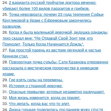
24.
2 варианта русской тройчатки доктора ивченко:
убивают более 100 видов паразитов и грибков.
25.
Точка невозврата: почему 23 года терпения Софьи
Кругликовой в браке с Ефремовым закончились
разводом.
26.
Когда я была маленькой девочкой, дедушка однажды
тихо сказал мне: "Не Отдавай Свой Зонт тем, кто
Приходит, Только Когда Начинается Дождь".
27.
Как простой парень из австрии легендой и частью
Кеннеди стал.
28.
Поворотная точка судьбы: Сати Казанова откровенно
рассказала о мистическом пророчестве в немецком
храме.
29.
Где взять силы на перемены.
30.
История о странной девочке.
31.
Опасные привычки, которые незаметно разрушают.
32.
Моя жизнь изменится, когда он придет.
33.
Что делать, когда вас что-то злит.
34.
Диана гурцкая поделилась посланием мужу спустя