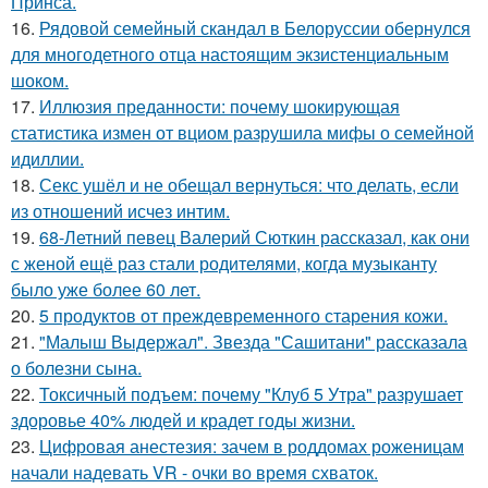
Принса.
16.
Рядовой семейный скандал в Белоруссии обернулся
для многодетного отца настоящим экзистенциальным
шоком.
17.
Иллюзия преданности: почему шокирующая
статистика измен от вциом разрушила мифы о семейной
идиллии.
18.
Секс ушёл и не обещал вернуться: что делать, если
из отношений исчез интим.
19.
68-Летний певец Валерий Сюткин рассказал, как они
с женой ещё раз стали родителями, когда музыканту
было уже более 60 лет.
20.
5 продуктов от преждевременного старения кожи.
21.
"Малыш Выдержал". Звезда "Сашитани" рассказала
о болезни сына.
22.
Токсичный подъем: почему "Клуб 5 Утра" разрушает
здоровье 40% людей и крадет годы жизни.
23.
Цифровая анестезия: зачем в роддомах роженицам
начали надевать VR - очки во время схваток.