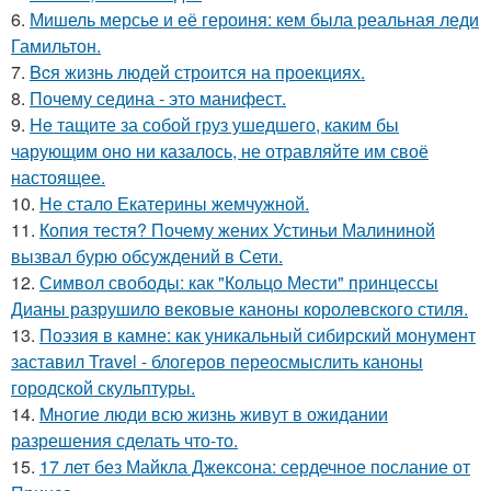
6.
Мишель мерсье и её героиня: кем была реальная леди
Гамильтон.
7.
Bcя жизнь людей строится на проекциях.
8.
Почему седина - это манифест.
9.
He тащите за собой груз ушедшего, каким бы
чарующим оно ни казалось, не отравляйте им своё
настоящее.
10.
Не стало Екатерины жемчужной.
11.
Копия тестя? Почему жених Устиньи Малининой
вызвал бурю обсуждений в Сети.
12.
Символ свободы: как "Кольцо Мести" принцессы
Дианы разрушило вековые каноны королевского стиля.
13.
Поэзия в камне: как уникальный сибирский монумент
заставил Travel - блогеров переосмыслить каноны
городской скульптуры.
14.
Mногие люди всю жизнь живут в ожидании
разрешения сделать что-то.
15.
17 лет без Майкла Джексона: сердечное послание от