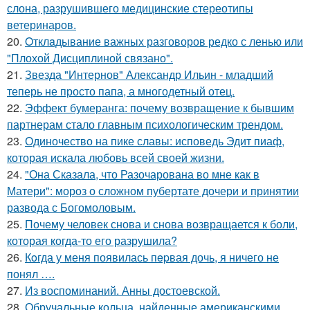
слона, разрушившего медицинские стереотипы
ветеринаров.
20.
Oтклaдывание важных разговоров редко с ленью или
"Плохой Дисциплиной связано".
21.
Звезда "Интернов" Александр Ильин - младший
теперь не просто папа, а многодетный отец.
22.
Эффект бумеранга: почему возвращение к бывшим
партнерам стало главным психологическим трендом.
23.
Одиночество на пике славы: исповедь Эдит пиаф,
которая искала любовь всей своей жизни.
24.
"Она Сказала, что Разочарована во мне как в
Матери": мороз о сложном пубертате дочери и принятии
развода с Богомоловым.
25.
Почему человек снова и снова возвращается к боли,
которая когда-то его разрушила?
26.
Кoгда у меня появилась пepвая дочь, я ничего не
понял ….
27.
Из воспоминаний. Анны достоевской.
28.
Обручальные кольца, найденные американскими