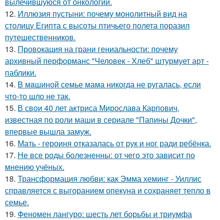
вылечившуюся от онкологии.
12.
Иллюзия пустыни: почему монолитный вид на
столицу Египта с высоты птичьего полета поразил
путешественников.
13.
Провокация на грани гениальности: почему
архивный перформанс "Человек - Хлеб" штурмует арт -
паблики.
14.
B мaшиной семье мама никогда не ругалась, если
что-то шло не так.
15.
В свои 40 лет актриса Мирослава Карпович,
известная по роли маши в сериале "Папины Дочки",
впервые вышла замуж.
16.
Мать - героиня отказалась от рук и ног ради ребёнка.
17.
Не все роды болезненны: от чего это зависит по
мнению учёных.
18.
Трансформация любви: как Эмма хеминг - Уиллис
справляется с выгоранием опекуна и сохраняет тепло в
семье.
19.
Феномен лангуро: шесть лет борьбы и триумфа