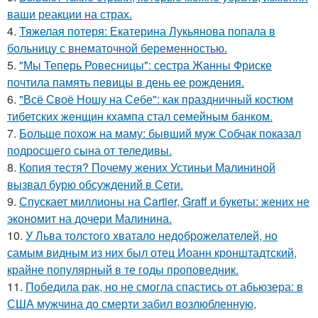
ваши реакции на страх.
4.
Тяжелая потеря: Екатерина Лукьянова попала в
больницу с внематочной беременностью.
5.
"Мы Теперь Ровесницы": сестра Жанны Фриске
почтила память певицы в день ее рождения.
6.
"Всё Своё Ношу на Себе": как праздничный костюм
тибетских женщин кхампа стал семейным банком.
7.
Больше похож на маму: бывший муж Собчак показал
подросшего сына от теледивы.
8.
Копия тестя? Почему жених Устиньи Малининой
вызвал бурю обсуждений в Сети.
9.
Спускает миллионы на Cartier, Graff и букеты: жених не
экономит на дочери Малинина.
10.
У Льва толстого хватало недоброжелателей, но
самым видным из них был отец Иоанн кронштадтский,
крайне популярный в те годы проповедник.
11.
Победила рак, но не смогла спастись от абьюзера: в
США мужчина до смерти забил возлюбленную,