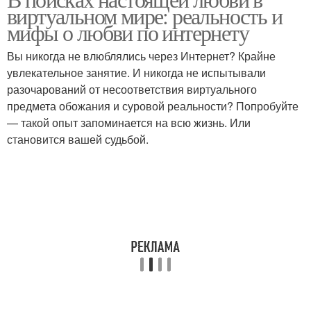
Чувства в интернете
Переход из интернета
виртуальном мире: реальность и
мифы о любви по интернету
Вы никогда не влюблялись через Интернет? Крайне
увлекательное занятие. И никогда не испытывали
Традиционная любовь
Любовь в браке
разочарований от несоответствия виртуального
предмета обожания и суровой реальности? Попробуйте
— такой опыт запоминается на всю жизнь. Или
становится вашей судьбой.
Любовь в интернете
Виртуальная любовь
Любовь в современном
мире