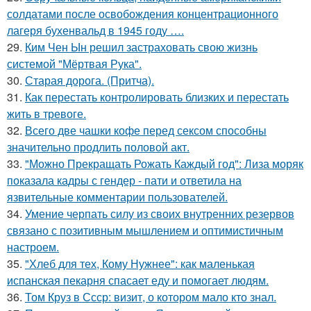
солдатами после освобождения концентрационного
лагеря бухенвальд в 1945 году ….
29.
Ким Чен Ын решил застраховать свою жизнь
системой "Мёртвая Рука".
30.
Старая дорога. (Притча).
31.
Как перестать контролировать близких и перестать
жить в тревоге.
32.
Всего две чашки кофе перед сексом способны
значительно продлить половой акт.
33.
"Можно Прекращать Рожать Каждый год": Лиза моряк
показала кадры с гендер - пати и ответила на
язвительные комментарии пользователей.
34.
Умение черпать силу из своих внутренних резервов
связано с позитивным мышлением и оптимистичным
настроем.
35.
"Хлеб для тех, Кому Нужнее": как маленькая
испанская пекарня спасает еду и помогает людям.
36.
Том Круз в Ссср: визит, о котором мало кто знал.