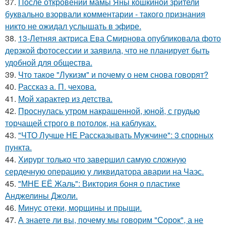
37.
После откровений мамы Яны кошкиной зрители
буквально взорвали комментарии - такого признания
никто не ожидал услышать в эфире.
38.
13-Летняя актриса Ева Смирнова опубликовала фото
дерзкой фотосессии и заявила, что не планирует быть
удобной для общества.
39.
Что такое "Лукизм" и почему о нем снова говорят?
40.
Рассказ а. П. чехова.
41.
Мой характер из детства.
42.
Проснулась утром накрашенной, юной, с грудью
торчащей строго в потолок, на каблуках.
43.
"ЧТО Лучше НЕ Рассказывать Мужчине": 3 спорных
пункта.
44.
Хирург только что завершил самую сложную
сердечную операцию у ликвидатора аварии на Чаэс.
45.
"МНЕ ЕЁ Жаль": Виктория боня о пластике
Анджелины Джоли.
46.
Минус отеки, морщины и прыщи.
47.
А знаете ли вы, почему мы говорим "Сорок", а не