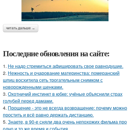
читать дальше →
Последние обновления на сайте:
1.
Hе надо стремиться афишировать свое равнодушие.
2.
Нежность и очарование материнства: померанский
шпиц восхитила сеть трогательным снимком с
новорожденными щенками.
3.
Охотничий инстинкт в юбке: учёные объяснили страх
голубей перед дамами.
4.
Прощение - это не всегда возвращение: почему можно
простить и всё равно держать дистанцию.
5.
Знаете, в 90-е сняли два очень непохожих фильма про
одно и то же время и события.