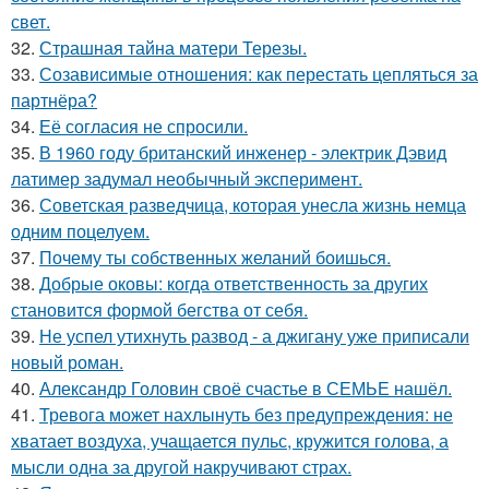
свет.
32.
Страшная тайна матери Терезы.
33.
Созависимые отношения: как перестать цепляться за
партнёра?
34.
Её согласия не спросили.
35.
В 1960 году британский инженер - электрик Дэвид
латимер задумал необычный эксперимент.
36.
Советская разведчица, которая унесла жизнь немца
одним поцелуем.
37.
Почему ты собственных желаний боишься.
38.
Добрые оковы: когда ответственность за других
становится формой бегства от себя.
39.
Не успел утихнуть развод - а джигану уже приписали
новый роман.
40.
Александр Головин своё счастье в СЕМЬЕ нашёл.
41.
Тревога может нахлынуть без предупреждения: не
хватает воздуха, учащается пульс, кружится голова, а
мысли одна за другой накручивают страх.