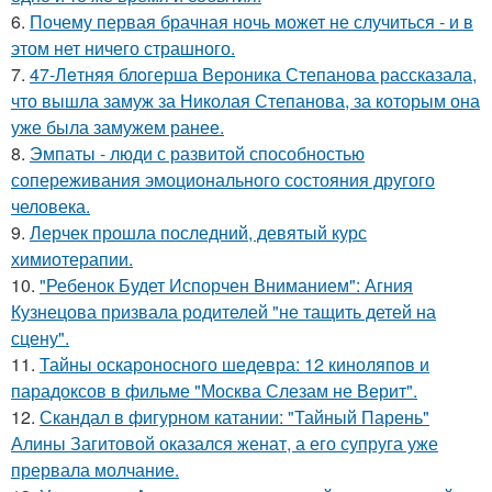
6.
Почему первая брачная ночь может не случиться - и в
этом нет ничего страшного.
7.
47-Лeтняя блoгерша Вероника Степанова рассказала,
что вышла замуж за Николая Степанова, за которым она
уже была замужем ранее.
8.
Эмпаты - люди с развитой способностью
сопереживания эмоционального состояния другого
человека.
9.
Лерчек прошла последний, девятый курс
химиотерапии.
10.
"Ребенок Будет Испорчен Вниманием": Агния
Кузнецова призвала родителей "не тащить детей на
сцену".
11.
Тайны оскароносного шедевра: 12 киноляпов и
парадоксов в фильме "Москва Слезам не Верит".
12.
Скандал в фигурном катании: "Тайный Парень"
Алины Загитовой оказался женат, а его супруга уже
прервала молчание.