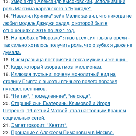
13.
Умер актер Александр высоковский, исполнивший
роль Максима карельского в "Бригаде".
14.
"Навалил Кринжа" зейн Малик заявил, что никогда не
любил модель Джиджи хадид, с которой был в
отношениях с 2015 по 2021 год.
15.
На пробах к "Морозко" я изо всех сил грызла орехи -
так сильно хотелось получить роль, что о зубах я даже не
думала.
16.
В чем разница восприятия секса мужчин и женщин.
17.
Кадр, который взорвал мозг миллионам.
18.
Иллюзия пустыни: почему монолитный вид на
столицу Египта с высоты птичьего полета поразил
путешественников.
19.
"He так", "помедленнее", "не сюда".
20.
Старший сын Екатерины Климовой и Игоря
Петренко, 19-летний Матвей, стал настоящим Крашем
социальных сетей.
21.
Эмпат говорит: "Хватит".
22.
Прощание с Алексеем Пимановым в Москве.