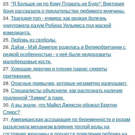
23.
"Я Больше ни по Кому Плакать не Буду": Виктория
боня рассказала о предательстве любимого мужчины.
24.
Трагедия поп - кумира: как редкая болезнь
уничтожила разум Робина Уильямса под маской
комедианта.
25.
Любовь из свободы.
26.
Дэйзи - Мэй Деметре родилась в Великобритании с
редкой особенностью - у неё были недоразвиты
малоберцовые кости.
27.
Хорошие девочки и плохие парни: секреты
притяжения.
28.
Опасные привычки, которые незаметно разрушают.
29.
Специалисты объяснили, как распознать наличие
подлинной "Химии" в паре.
30.
А вы знали, что Майкл Джексон обожал Бритни
Спирс?
31.
Американская ассоциация по беременности и родам
разъяснила механизм влияния теплой воды на
состояние женщины в процессе появления ребенка на