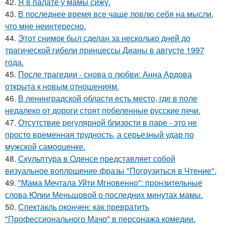
42.
Я в палате у мамы сижу.
43.
В последнее время все чаще ловлю себя на мысли,
что мне неинтересно.
44.
Этот снимок был сделан за несколько дней до
трагической гибели принцессы Дианы в августе 1997
года.
45.
После трагедии - снова о любви: Анна Ардова
открыта к новым отношениям.
46.
В ленинградской области есть место, где в поле
недалеко от дороги стоят побеленные русские печи.
47.
Отсутствие регулярной близости в паре - это не
просто временная трудность, а серьезный удар по
мужской самооценке.
48.
Скульптура в Оденсе представляет собой
визуальное воплощение фразы "Погрузиться в Чтение".
49.
"Мама Мечтала Уйти Мгновенно": пронзительные
слова Юлии Меньшовой о последних минутах мамы.
50.
Спектакль окончен: как превратить
"Профессионального Мачо" в персонажа комедии.