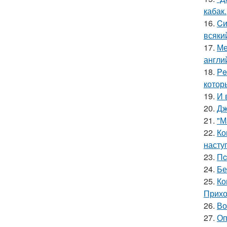
кабак.
16.
Cи
всяки
17.
Ме
англи
18.
Pe
котор
19.
И 
20.
Дж
21.
"М
22.
Ко
насту
23.
Пc
24.
Бе
25.
Ко
Прихо
26.
Во
27.
Оп