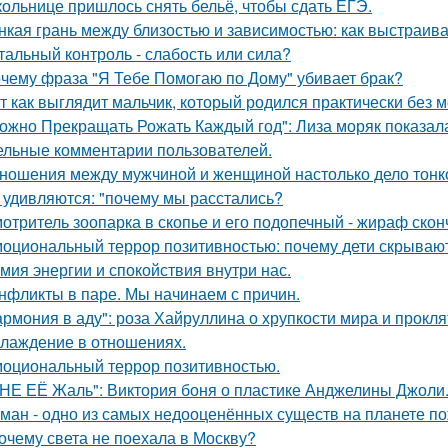
ольнице пришлось снять бельё, чтобы сдать ЕГЭ.
нкая грань между близостью и зависимостью: как выстраив
тальный контроль - слабость или сила?
чему фраза "Я Тебе Помогаю по Дому" убивает брак?
т как выглядит мальчик, который родился практически без м
ожно Прекращать Рожать Каждый год": Лиза моряк показала 
ельные комментарии пользователей.
ношения между мужчиной и женщиной настолько дело тонкое
 удивляются: "почему мы расстались?
отритель зоопарка в скопье и его подопечный - жираф сконч
оциональный террор позитивностью: почему дети скрывают
мия энергии и спокойствия внутри нас.
нфликты в паре. Мы начинаем с причин.
армония в аду": роза Хайруллина о хрупкости мира и прокля
лаждение в отношениях.
оциональный террор позитивностью.
НЕ ЕЁ Жаль": Виктория боня о пластике Анджелины Джоли
ман - одно из самых недооценённых существ на планете по
очему света не поехала в Москву?