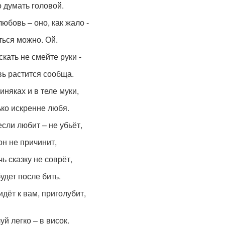
 думать головой.
любовь – оно, как жало -
ться можно. Ой.
скать не смейте руки -
ь растится сообща.
иняках и в теле муки,
ько искренне любя.
если любит – не убьёт,
он не причинит,
ь сказку не соврёт,
удет после бить.
идёт к вам, приголубит,
й легко – в висок.