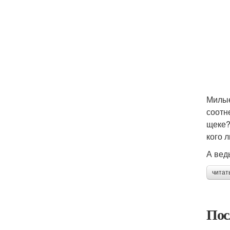
Милые
соотн
щеке?
кого 
А вед
читат
Пос