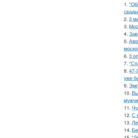
1.
"Об
свадь
2.
3 м
3.
Мос
4.
Зав
5.
Авр
моско
6.
3 о
7.
"Сп
8.
47-
уже б
9.
Эмп
10.
Вы
мужчи
11.
Чу
12.
С 
13.
Ле
14.
Бe
15.
"Д