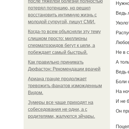
после тяжёлой болезни полностью
Нужно
потерял потенцию, но решил
Ведь 
восстановить интимную жизнь с
молодой супругой, пишут СМИ.
Уколо
Когда-то всем объясняли эту тему
Распу
слишком просто: миллионы
Любов
сперматозоидов бегут к цели, а
Не в с
побеждает самый быстрый.
А тол
Как правильно принимать
Дюфастон: Рекомендации врачей
Ведь 
Ариана гранде продолжает
Боли 
тревожить фанатов изможденным
На ноч
Видом.
И не б
Зумеры все чаще приходят на
собеседования не одни, а с
Он пр
родителями, жалуются эйчары.
Поцелу