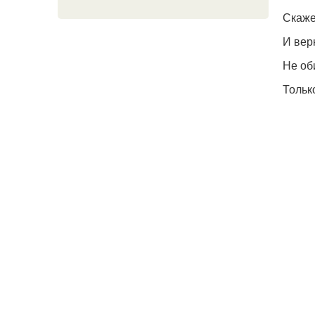
Скаже
И вер
Не об
Только