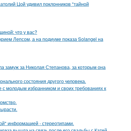
Анатолий Цой удивил поклонников "тайной
иной: что у вас?
орием Лепсом, а на подиуме показа Solangel на
а замуж за Николая Степанова, за которым она
нального состояния другого человека.
е с молодым избранником и своих требованиях к
томство.
вырасти.
ой" информацией - стереотипами.
геза вышла на связь после его свадьбы с Катей