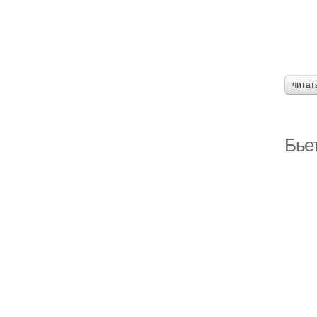
читат
Бьет