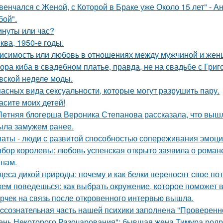
венчался с Женой, с Которой в Браке уже Около 15 лет" - 
бой".
инуты или час?
ква, 1950-е годы.
исимость или любовь в отношениях между мужчиной и женщ
ора киба в свадебном платье, правда, не на свадьбе с Григ
вской неделе моды.
пасных вида сексуальности, которые могут разрушить пару.
асите моих детей!
Лeтняя блoгерша Вероника Степанова рассказала, что вышл
ыла замужем ранее.
аты - люди с развитой способностью сопереживания эмоцио
бор королевы: любовь успенская открыто заявила о роман
нам.
деса дикой природы: почему и как белки переносят свое по
кем поведешься: как выбрать окружение, которое поможет 
рчек на связь после откровенного интервью вышла.
cсознательная часть нашей психики заполнена "Проверенн
ень Некоторого Разочарования": бывшая жена Тимура родри