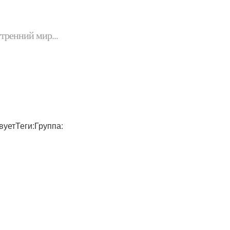
утренний мир...
вуетТеги:Группа: