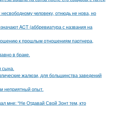
несвободному человеку, отнюдь не нова, но
означают ACT (аббревиатура с названия на
тношению к прошлым отношениям партнера,
давно в браке.
 сына.
аллические жалюзи, для большинства заведений
ли неприятный опыт.
ал мне: "Не Отдавай Свой Зонт тем, кто