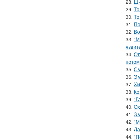
28.
Шк
29.
То
30.
То
31.
По
32.
Во
33.
"М
язвит
34.
От
потом
35.
См
36.
Эм
37.
Хи
38.
Ко
39.
"Г
40.
Ох
41.
Эм
42.
"М
43.
Да
44.
"П