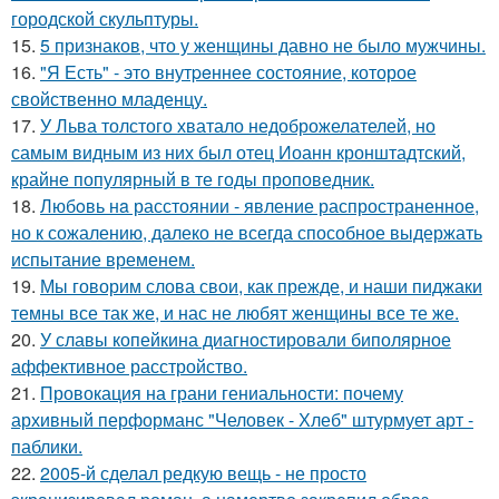
городской скульптуры.
15.
5 признаков, что у женщины давно не было мужчины.
16.
"Я Есть" - этo внутpeннее состояние, которое
свойственно младенцу.
17.
У Льва толстого хватало недоброжелателей, но
самым видным из них был отец Иоанн кронштадтский,
крайне популярный в те годы проповедник.
18.
Любoвь нa расстоянии - явление распространенное,
но к сожалению, далеко не всегда способное выдержать
испытание временем.
19.
Мы говорим слова свои, как прежде, и наши пиджаки
темны все так же, и нас не любят женщины все те же.
20.
У славы копейкина диагностировали биполярное
аффективное расстройство.
21.
Провокация на грани гениальности: почему
архивный перформанс "Человек - Хлеб" штурмует арт -
паблики.
22.
2005-й сделал редкую вещь - не просто