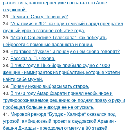
развестись, как интернет уже сосватал его Анне
седоковой.
33.
Помните Ольгу Понизову?
34.
"Анатомия в 3D": как один смелый наряд превратил
скучный урок в главное событие года.
35.
"Икар в Объективе Телескопа": как победить
нейросети с помощью парашюта и рации.
36.
Что такое "Лукизм" и почему о нем снова говорят?
37.
Рассказ а. П. чехова.
38.
В 1907 году в Нью-йорк прибыло судно с 1000
женщин - иммигранток из прибалтики, которые хотели
найти себе мужей.
39.
Почему нужно выбрасывать старое.
40.
В 1973 году Амар бхарати принял необычное и
трудноосознаваемое решение: он поднял правую руку и
пообещал больше никогда её не опускать.
41.
Мировой рекорд "Бурдж - Халифа" оказался под
угрозой: амбициозный проект в саудовской Аравии -
башня Джидды - преодолел отметку в 80 этажей.