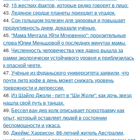
42.
15 жестких фактов, которые редко говорят в лицо:
43.
Ледяное сердце планеты приходит в упадок.
44.
Сон голышом полезен для здоровья и повышает
продуктивность днем, доказали учёные.
45.
"Мама Мечтала Уйти Мгновенно": пронзительные
слова Юлии Меньшовой о последних минутах мамы.
46.
Численность человечества уже давно вышла за
рамки экологически устойчивого уровня и приблизилась
к опасной черте.
47.
Учёные из фуданьского университета заявили, что
почти литр кофе в день может снижать уровень
тревожности и депрессии.
48.
Из Шайло Джоли - питт в "Ши Жоли": как дочь звезд
нашла свой путь в танцах.
49.
Бессел ван дер колк описывает психотравму как
опыт, который оставляет людей в состоянии
беспомощности и ужаса.
50.
Джеймс Харрисон, 88-летний житель Австралии,