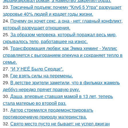
экранизировал роман, а намертво закрепил образ.
23.
Токсичный подъем: почему "Клуб 5 Утра" разрушает
здоровье 40% людей и крадет годы жизни.
24.
Почему он хочет секс, а она - нет: главный конфликт,
который разрушает отношения.
25.
За образом человека, который поражал весь мир,
скрывалось тело, работавшее на износ.
26.
Трансформация любви: как Эмма хеминг - Уиллис
справляется с выгоранием опекуна и сохраняет тепло в
семье.
27.
"И У НЕЁ Было Сердце".
28.
Где взять силы на перемены.
29.
В детстве зрители заметили, что в фильмах жамель
деббуз нередко прячет правую руку.
30.
Даша, впервые ставшая мамой в 13 лет, теперь
стала матерью во второй раз.
31.
Автор стремился продемонстрировать
противоречивую природу материнства.
32.
Свято место пусто не бывает: не успел джиган