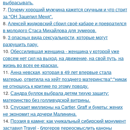
выбрасывать.
7.
Почему хороший мужчина кажется скучным и что стоит
за "ОН Зацепил Меня".
8.
Алексей жидковский сбрил своё кабаре и превратился
в молодого Стаса Михайлова для зумеров.
9.
3 опасных вида сексуальности, которые могут
разрушить пару.
10.
Обессилившая женщина - женщина у которой уже
совсем нет сил на выход, на движение, на свой путь, на
жизнь во всех ее красках.
11.
Анна невская, которая в 49 лет впервые стала
матерью, ответила на хейт позднего материнства":"никак
не отношусь к критике по этому поводу.
12.
Сандра буллок выбрала детям тихую защиту:
материнство без голливудской витрины.
13.
Спускает миллионы на Cartier, Graff и букеты: жених
не экономит на дочери Малинина.
14.
Поэзия в камне: как уникальный сибирский монумент
заставил Travel - блогеров переосмыслить каноны