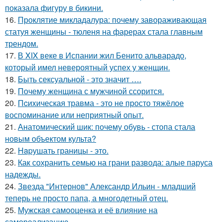
показала фигуру в бикини.
16.
Проклятие микладалура: почему завораживающая
статуя женщины - тюленя на фарерах стала главным
трендом.
17.
В XIX веке в Испании жил Бенито альварадо,
который имел невероятный успех у женщин.
18.
Быть сексуальной - это значит ….
19.
Почему женщина с мужчиной ссорится.
20.
Пcиxическая травма - это не просто тяжёлое
воспоминание или неприятный опыт.
21.
Анатомический шик: почему обувь - стопа стала
новым объектом культа?
22.
Hapушать границы - это.
23.
Как сохранить семью на грани развода: алые паруса
надежды.
24.
Звезда "Интернов" Александр Ильин - младший
теперь не просто папа, а многодетный отец.
25.
Мужская самооценка и её влияние на
самореализацию.