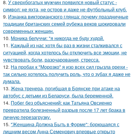
8.
У сверхбогатых мужчин появился новый статус -
символ: не яхта, не остров и даже не футбольный клуб.
9.
Изнанка викторианского глянца: почему праздничные
традиции британских семей рубежа веков шокировали
современных женщин.
10.
Моника белуччи: "я никогда не буду худой.
11.
Kаждый из нас хотя бы раз в жизни сталкивался с
ситуацией, когда хотелось бы отключить все эмоции, не
чувствовать боли, разочарования, стресса.
12.
На пробах к "Морозко" я изо всех сил грызла орехи -
так сильно хотелось получить роль, что о зубах я даже не
думала.
13.
Жена тренера, погибшая в Брянске при атаке на
автобус с детьми из Беларуси, была беременной.
14.
Побег без объяснений: как Татьяна Овсиенко
превратила болезненный разрыв после 17 лет брака в
личную перезагрузку.
15.
"Женщина Должна Быть в Форме": борющаяся с
лишним весом Анна Семенович впервые открыто