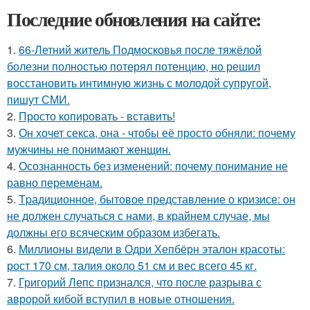
Последние обновления на сайте:
1.
66-Летний житель Подмосковья после тяжёлой
болезни полностью потерял потенцию, но решил
восстановить интимную жизнь с молодой супругой,
пишут СМИ.
2.
Просто копировать - вставить!
3.
Он хочет секса, она - чтобы её просто обняли: почему
мужчины не понимают женщин.
4.
Осознанность без изменений: почему понимание не
равно переменам.
5.
Tpадиционное, бытовое представление о кризисе: он
не должен случаться с нами, в крайнем случае, мы
должны его всяческим образом избегать.
6.
Миллионы видели в Одри Хепбёрн эталон красоты:
рост 170 см, талия около 51 см и вес всего 45 кг.
7.
Григорий Лепс признался, что после разрыва с
авророй кибой вступил в новые отношения.