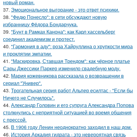
новый роман.
37.
Эмоциональное выгорание - это ответ психики.
38.
"Федю Понесло": в сети обсуждают новую
избранницу Фёдора Бондарчука.
39.
"Бунт в Рамках Канона": как Карл хассельберг
соединил академизм и протест.
40.
"Гармония в аду": роза Хайруллина о хрупкости мира
и проклятии эмпатии.
41.
"Маскировка, Ставшая Трендом": как чёрное платье
Сары Джессики Паркер изменило свадебную моду.
42.
Мария кожевникова рассказала о возвращении в
сериал "Универ".
43.
Трогательная серия работ Альпер есилтас - "Если бы
Ничего не Случилось".
44.
Александр Головин и его супруга Александра Попова
столкнулись с неприятной ситуацией во время общения
с прессой.
45.
В 1906 году Ленин неоднократно заходил в наш дом.
46.
История Аркадия гидрата - это невероятная связь