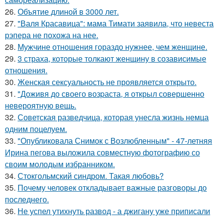
26.
Объятие длиной в 3000 лет.
27.
"Валя Красавица": мама Тимати заявила, что невеста
рэпера не похожа на нее.
28.
Мужчине отношения гораздо нужнее, чем женщине.
29.
3 страха, которые толкают женщину в созависимые
отношения.
30.
Женская сексуальность не проявляется открыто.
31.
"Доживя до своего возpаста, я открыл совершенно
невероятную вещь.
32.
Советская разведчица, которая унесла жизнь немца
одним поцелуем.
33.
"Опубликовала Снимок с Возлюбленным" - 47-летняя
Ирина пегова выложила совместную фотографию со
своим молодым избранником.
34.
Стокгольмский синдром. Такая любовь?
35.
Почему человек откладывает важные разговоры до
последнего.
36.
Не успел утихнуть развод - а джигану уже приписали